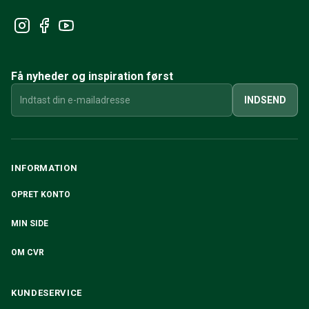
Volvo 240/260 Motor gashåndtag
Volvo 240/260 Kølesystem
Volvo 240/260 Gearkasse/baghjulsaffjedring
Volvo 240/260 Diverse
Få nyheder og inspiration først
Volvo 740/760/780 Reservedele
Volvo 740/760/780 Bremsesystem
INDSEND
Volvo 700 Brændstof/udstødningssystem
Volvo 740/760/780 Transmission/baghjulsaffjedring
Volvo 700 Kølesystem
Volvo 740/760/780 Diverse
INFORMATION
Volvo 740/760/780 Elektrisk udstyr
Volvo 740/760/780 Motor gashåndtag
OPRET KONTO
Volvo 700 Varmeanlæg/Friskluftsenhed
MIN SIDE
Volvo 700 fælge/navkapsler
Volvo 700 Motordele
OM CVR
Volvo 740/760/780 Karrosseridele
Volvo 740/760/780 Interiørdele
Volvo 740/760/780 Forhjulsaffjedring
KUNDESERVICE