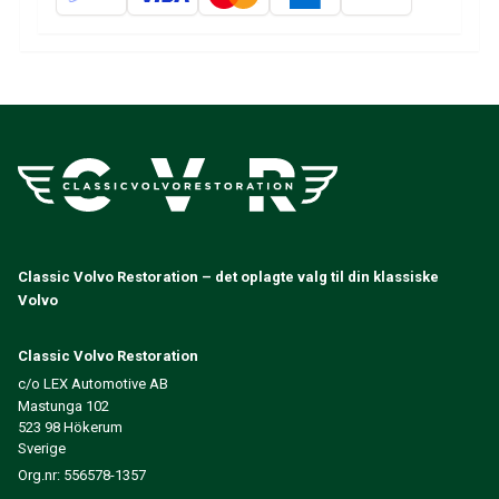
Volvo 140/164 motor gashåndtag
Volvo 140/164 Motordele
Volvo 140/164 Forhjulsaffjedring
Volvo 140/164 Brændstof/udstødningssystem
Volvo 140/164 Varme/friskluft
Volvo 140/164 Interiørdele
Volvo 140/164 Transmission/baghjulsaffjedring
Volvo 140/164 Diverse
Volvo 140/164 fælge/navkapsler
Volvo 240/260 Reservedele
Volvo 240/260 Bremsesystem
Classic Volvo Restoration – det oplagte valg til din klassiske
Volvo
Volvo 240/260 Brændstof/udstødningssystem
Volvo 240/260 Elektrisk udstyr
Volvo 240/260 Forhjulsaffjedring
Classic Volvo Restoration
Volvo 240/260 Indvendige dele
c/o LEX Automotive AB
Mastunga 102
Volvo 240/260 fælge
523 98 Hökerum
Volvo 240/260 Motordele
Sverige
Volvo 240/260 karrosseridele
Org.nr: 556578-1357
Volvo 240/260 Varme/friskluft