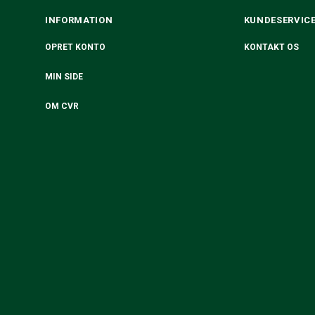
INFORMATION
KUNDESERVIC
OPRET KONTO
KONTAKT OS
MIN SIDE
OM CVR