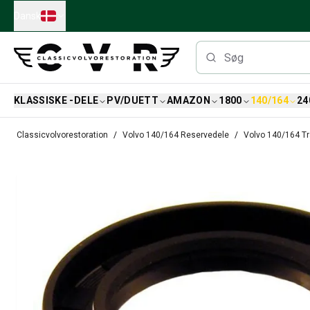
Skip to main content
Dansk
KLASSISKE -DELE
PV/DUETT
AMAZON
1800
140/164
24
Klassiske Volvo-dele
Classicvolvorestoration
Volvo 140/164 Reservedele
Volvo 140/164 Tr
Bremser
Volvo PV/Duett Reservedele
Volvo PV/Duett bremsesystem
Volvo PV/Duett Brændstof/udstødningssystem
Volvo PV/Duett Elektrisk udstyr
Volvo PV/Duett Forhjulsaffjedring
Volvo PV/Duett Interiørdele
Volvo PV/Duett Karrosseridele
Volvo PV/Duett Gearkasse/baghjulsaffjedring
Volvo PV/Duett Kølesystem
Volvo PV/Duett motordele