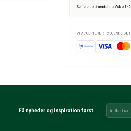
Se hele sortimentet fra Volvo 14
VI ACCEPTERER FØLGENDE BE
Få nyheder og inspiration først