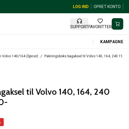
LOG IND
OPRET KONTO
SUPPORT
FAVORITTER
KAMPAGNE
on Volvo 140/164 (Spicer)
Pakningsboks bagaksel til Volvo 140, 164, 240 1973-
gaksel til Volvo 140, 164, 240
0-
%