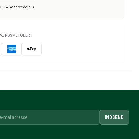
0/164 Reservedele
TALINGSMETODER:
INDSEND