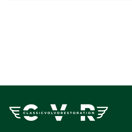
Volvo 1800 Reservedele
Volvo 1800 Bremsesystem
Volvo 1800 Brændstof/udstødningssystem
Volvo 1800 Karrosseridele
Volvo 1800 Kølesystem
Volvo 1800 Motor gashåndtag
Volvo 1800 Motordele
Volvo 1800 Elektrisk udstyr
Volvo 1800 Forhjulsaffjedring
Volvo 1800 Gearkasse/ophæng bagtil
Volvo 1800 Indvendige dele
Volvo 1800 Varmeanlæg/Friskluft (1961-73)
Volvo 1800 hjul/navkapsler
Volvo 1800 Diverse
Volvo 140/164 Reservedele
Volvo 140/164 karrosseridele
Volvo 140/164 bremsesystem
Volvo 140/164 Kølesystem
Volvo 140/164 Elektrisk udstyr