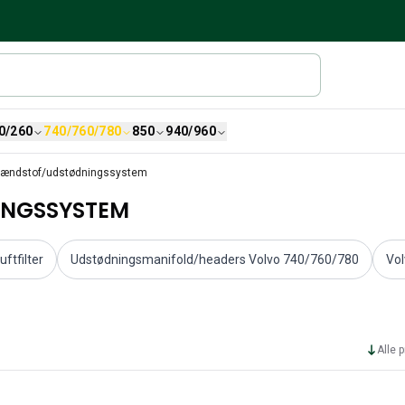
0/260
740/760/780
850
940/960
rændstof/udstødningssystem
INGSSYSTEM
ftfilter
Udstødningsmanifold/headers Volvo 740/760/780
Vol
Alle 