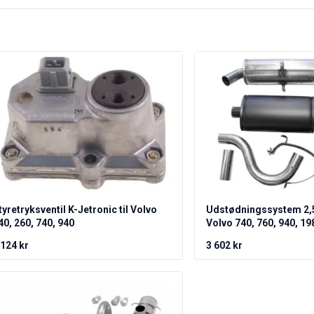
tyretryksventil K-Jetronic til Volvo
Udstødningssystem 2,5"
40, 260, 740, 940
Volvo 740, 760, 940, 19
 124 kr
3 602 kr