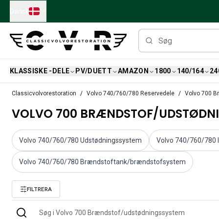
Skip to main content
Dansk
KLASSISKE -DELE
PV/DUETT
AMAZON
1800
140/164
24
Klassiske Volvo-dele
Classicvolvorestoration
Volvo 740/760/780 Reservedele
Volvo 700 B
Bremser
VOLVO 700 BRÆNDSTOF/UDSTØDN
Volvo PV/Duett Reservedele
Volvo PV/Duett bremsesystem
Volvo PV/Duett Brændstof/udstødningssystem
Volvo 740/760/780 Udstødningssystem
Volvo 740/760/780 lu
Volvo PV/Duett Elektrisk udstyr
Volvo PV/Duett Forhjulsaffjedring
Volvo 740/760/780 Brændstoftank/brændstofsystem
Volvo PV/Duett Interiørdele
Volvo PV/Duett Karrosseridele
FILTRERA
Volvo PV/Duett Gearkasse/baghjulsaffjedring
Volvo PV/Duett Kølesystem
Volvo PV/Duett motordele