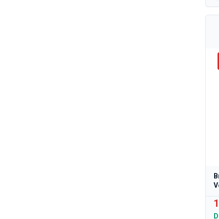
B
V
1
D