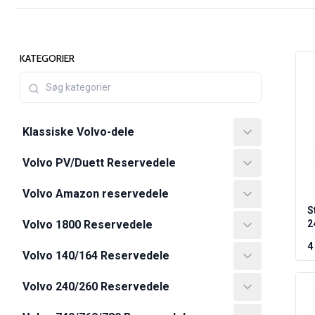
Volvo PV/Duett Diverse
Volvo PV/Duett motor gashåndtag
Volvo PV/Duett Varme/friskluft
KATEGORIER
Volvo PV/Duett fælge/navkapsler
Volvo Amazon reservedele
Volvo Amazon Karrosseridele
Volvo Amazon Bremsesystem
Volvo Amazon Kølesystem
Klassiske Volvo-dele
Volvo Amazon Elektrisk udstyr
Volvo PV/Duett Reservedele
Volvo Amazon Motordele
Volvo Amazon Motor gashåndtag
Volvo Amazon reservedele
Volvo Amazon Brændstof/udstødningssystem
S
Volvo Amazon Forhjulsaffjedring
Volvo 1800 Reservedele
2
Volvo Amazon Interiørdele
4
Volvo Amazon Varme/friskluft
Volvo 140/164 Reservedele
Volvo Amazon Transmission/baghjulsaffjedring
Volvo Amazon Diverse dele
Volvo 240/260 Reservedele
Volvo Amazon fælge/navkapsler