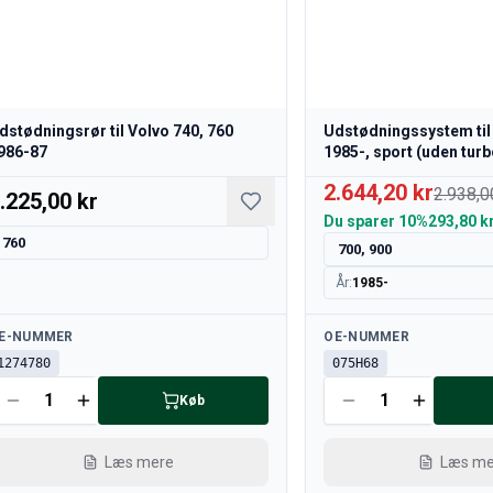
dstødningsrør til Volvo 740, 760
Udstødningssystem til 
986-87
1985-, sport (uden turb
2.644,20 kr
2.938,0
.225,00 kr
Du sparer
10%
293,80 k
760
700, 900
År
:
1985-
lgængelig
Tilgængelig
E-NUMMER
OE-NUMMER
1274780
075H68
Køb
Læs mere
Læs me