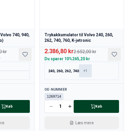
Volvo 740, 940,
Trykakkumulator til Volvo 240, 260,
o)
262, 740, 760, K-jetronic
2.386,80 kr
0 kr
2.652,00 kr
r
Du sparer
10%
265,20 kr
240, 260, 262, 740
+
1
Tilgængelig
OE-NUMMER
1269714
Køb
Køb
re
Læs mere