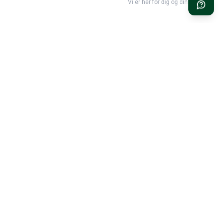
Vi er her for dig og din Volvo
Classic Volvo Restoration – det oplagte valg til din klassiske
Volvo
Classic Volvo Restoration
c/o LEX Automotive AB
Mastunga 102
523 98 Hökerum
Sverige