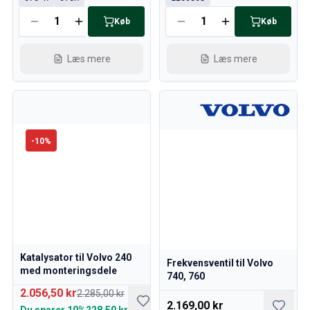
Køb
Køb
Læs mere
Læs mere
-
10
%
Katalysator til Volvo 240
Frekvensventil til Volvo
med monteringsdele
740, 760
2.056,50 kr
2.285,00 kr
2.169,00 kr