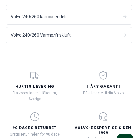
Volvo 240/260 karrosseridele
Volvo 240/260 Varme/friskluft
HURTIG LEVERING
1 ÅRS GARANTI
Fra vores lager i Hökerum,
På alle dele til din Volvo
Sverige
90 DAGES RETURRET
VOLVO-EKSPERTISE SIDEN
1999
Gratis retur inden for 90 dage