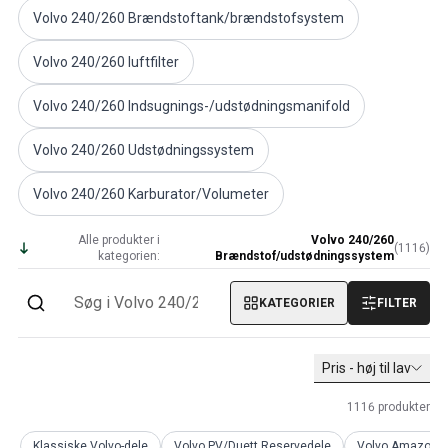
Volvo PV/Duett Diverse
Volvo 240/260 Brændstoftank/brændstofsystem
Volvo PV/Duett motor gashåndtag
Volvo 240/260 luftfilter
Volvo PV/Duett Varme/friskluft
Volvo PV/Duett fælge/navkapsler
Volvo 240/260 Indsugnings-/udstødningsmanifold
Volvo Amazon reservedele
Volvo Amazon Karrosseridele
Volvo 240/260 Udstødningssystem
Volvo Amazon Bremsesystem
Volvo Amazon Kølesystem
Volvo 240/260 Karburator/Volumeter
Volvo Amazon Elektrisk udstyr
Volvo Amazon Motordele
Alle produkter i
Volvo 240/260
(
1116
)
Volvo Amazon Motor gashåndtag
kategorien:
Brændstof/udstødningssystem
Volvo Amazon Brændstof/udstødningssystem
Volvo Amazon Forhjulsaffjedring
KATEGORIER
FILTER
Volvo Amazon Interiørdele
Volvo Amazon Varme/friskluft
Pris - høj til lav
Volvo Amazon Transmission/baghjulsaffjedring
Volvo Amazon Diverse dele
1116
produkter
Volvo Amazon fælge/navkapsler
Klassiske Volvo-dele
Volvo PV/Duett Reservedele
Volvo Amazon r