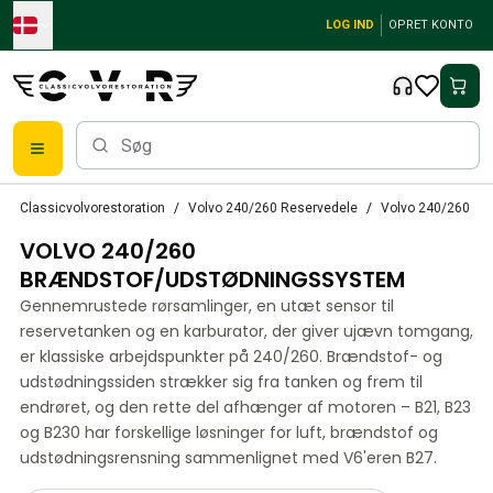
Skip to main content
LOG IND
OPRET KONTO
Klassiske Volvo-dele
Classicvolvorestoration
Volvo 240/260 Reservedele
Volvo 240/260 Br
Bremser
VOLVO 240/260
Volvo PV/Duett Reservedele
Volvo PV/Duett bremsesystem
BRÆNDSTOF/UDSTØDNINGSSYSTEM
Volvo PV/Duett Brændstof/udstødningssystem
Gennemrustede rørsamlinger, en utæt sensor til
Volvo PV/Duett Elektrisk udstyr
reservetanken og en karburator, der giver ujævn tomgang,
Volvo PV/Duett Forhjulsaffjedring
er klassiske arbejdspunkter på 240/260. Brændstof- og
Volvo PV/Duett Interiørdele
udstødningssiden strækker sig fra tanken og frem til
Volvo PV/Duett Karrosseridele
endrøret, og den rette del afhænger af motoren – B21, B23
og B230 har forskellige løsninger for luft, brændstof og
Volvo PV/Duett Gearkasse/baghjulsaffjedring
udstødningsrensning sammenlignet med V6'eren B27.
Volvo PV/Duett Kølesystem
Volvo PV/Duett motordele