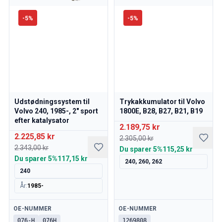
-
5
%
-
5
%
Udstødningssystem til
Trykakkumulator til Volvo
Volvo 240, 1985-, 2" sport
1800E, B28, B27, B21, B19
efter katalysator
2.189,75 kr
2.225,85 kr
2.305,00 kr
2.343,00 kr
Du sparer
5%
115,25 kr
Du sparer
5%
117,15 kr
240, 260, 262
240
År
:
1985-
Tilgængelig
Tilgængelig
OE-NUMMER
OE-NUMMER
076-H
076H
1269808