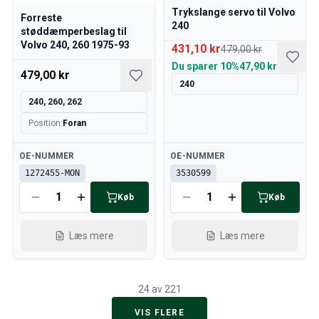
Trykslange servo til Volvo
Forreste
240
støddæmperbeslag til
Volvo 240, 260 1975-93
431,10 kr
479,00 kr
Du sparer
10%
47,90 kr
479,00 kr
240
240, 260, 262
Position
:
Foran
Tilgængelig
Tilgængelig
OE-NUMMER
OE-NUMMER
1272455-MON
3530599
Køb
Køb
Læs mere
Læs mere
24 av 221
VIS FLERE