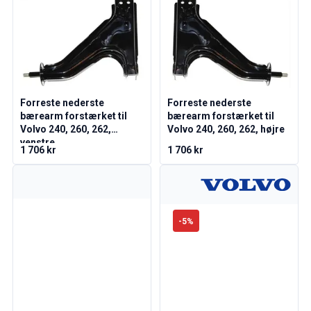
Volvo 1800 Reservedele
Volvo 1800 Bremsesystem
Volvo 1800 Brændstof/udstødningssystem
Volvo 1800 Karrosseridele
Volvo 1800 Kølesystem
Volvo 1800 Motor gashåndtag
Volvo 1800 Motordele
Forreste nederste
Forreste nederste
bærearm forstærket til
bærearm forstærket til
Volvo 1800 Elektrisk udstyr
Volvo 240, 260, 262,
Volvo 240, 260, 262, højre
Volvo 1800 Forhjulsaffjedring
venstre
Volvo 1800 Gearkasse/ophæng bagtil
1 706 kr
1 706 kr
Volvo 1800 Indvendige dele
Volvo 1800 Varmeanlæg/Friskluft (1961-73)
Volvo 1800 hjul/navkapsler
Volvo 1800 Diverse
-
5
%
Volvo 140/164 Reservedele
Volvo 140/164 karrosseridele
Volvo 140/164 bremsesystem
Volvo 140/164 Kølesystem
Volvo 140/164 Elektrisk udstyr