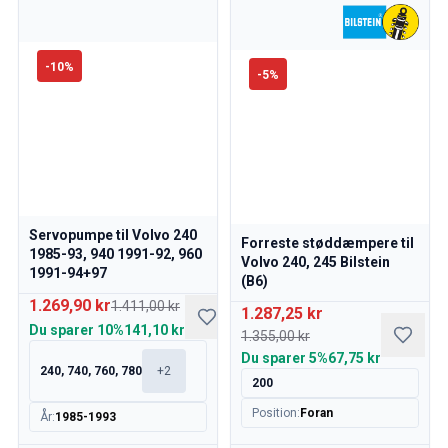
Volvo 240/260 Motor gashåndtag
Volvo 240/260 Kølesystem
Volvo 240/260 Gearkasse/baghjulsaffjedring
-
10
%
-
5
%
Volvo 240/260 Diverse
Volvo 740/760/780 Reservedele
Volvo 740/760/780 Bremsesystem
Volvo 700 Brændstof/udstødningssystem
Volvo 740/760/780 Transmission/baghjulsaffjedring
Volvo 700 Kølesystem
Volvo 740/760/780 Diverse
Servopumpe til Volvo 240
Forreste støddæmpere til
1985-93, 940 1991-92, 960
Volvo 740/760/780 Elektrisk udstyr
Volvo 240, 245 Bilstein
1991-94+97
Volvo 740/760/780 Motor gashåndtag
(B6)
Volvo 700 Varmeanlæg/Friskluftsenhed
1.269,90 kr
1.411,00 kr
1.287,25 kr
Volvo 700 fælge/navkapsler
Du sparer
10%
141,10 kr
1.355,00 kr
Volvo 700 Motordele
Du sparer
5%
67,75 kr
240, 740, 760, 780
+
2
Volvo 740/760/780 Karrosseridele
200
Volvo 740/760/780 Interiørdele
Position
:
Foran
År
:
1985-1993
Volvo 740/760/780 Forhjulsaffjedring