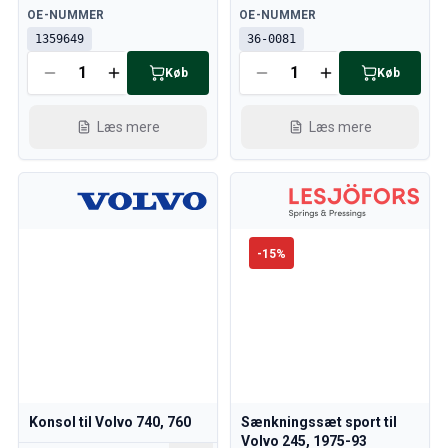
Volvo 850 Reservedele
Tilgængelig
Tilgængelig
OE-NUMMER
OE-NUMMER
Volvo 850 Bremsesystem
1359649
36-0081
Volvo 850 fælge/navkapsler
Volvo 850 Karrosseridele
Køb
Køb
Volvo 850 Brændstof/udstødningssystem
Volvo 850 Indvendige dele
Læs mere
Læs mere
Volvo 850 gearkasse
Volvo 850 Kølesystem
Volvo 850 Motordele
Volvo 850 Elektrisk udstyr
Volvo 850 Varmeanlæg
-
15
%
Volvo 850 Styring/ophæng
Volvo 850 Diverse dele
Volvo 940/960 Reservedele
Bremser
Elsystem
Motor
Brændstof & Udstødning
Konsol til Volvo 740, 760
Sænkningssæt sport til
Fælge & Dæk
Volvo 245, 1975-93