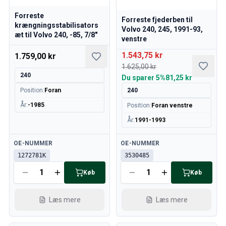
Volvo 140/164 motor gashåndtag
Forreste
Volvo 140/164 Motordele
Forreste fjederben til
krængningsstabilisators
Volvo 140/164 Forhjulsaffjedring
Volvo 240, 245, 1991-93,
æt til Volvo 240, -85, 7/8"
venstre
Volvo 140/164 Brændstof/udstødningssystem
Volvo 140/164 Varme/friskluft
1.543,75 kr
1.759,00 kr
Volvo 140/164 Interiørdele
1.625,00 kr
240
Volvo 140/164 Transmission/baghjulsaffjedring
Du sparer
5%
81,25 kr
Volvo 140/164 Diverse
Position
:
Foran
240
Volvo 140/164 fælge/navkapsler
År
:
-1985
Position
:
Foran venstre
Volvo 240/260 Reservedele
År
:
1991-1993
Volvo 240/260 Bremsesystem
Volvo 240/260 Brændstof/udstødningssystem
Tilgængelig
Tilgængelig
OE-NUMMER
OE-NUMMER
Volvo 240/260 Elektrisk udstyr
1272781K
3530485
Volvo 240/260 Forhjulsaffjedring
Køb
Køb
Volvo 240/260 Indvendige dele
Volvo 240/260 fælge
Volvo 240/260 Motordele
Læs mere
Læs mere
Volvo 240/260 karrosseridele
Volvo 240/260 Varme/friskluft