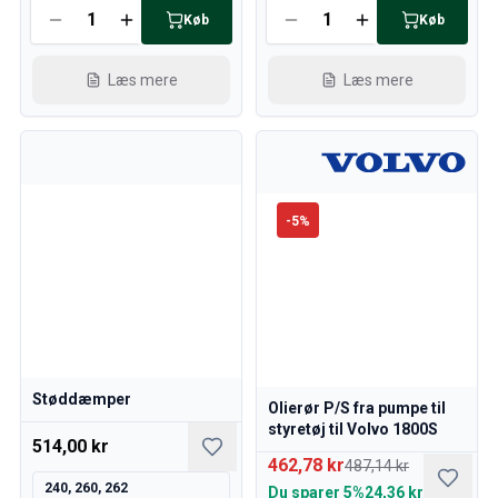
Køb
Køb
Læs mere
Læs mere
-
5
%
Støddæmper
Olierør P/S fra pumpe til
styretøj til Volvo 1800S
514,00 kr
462,78 kr
487,14 kr
240, 260, 262
Du sparer
5%
24,36 kr