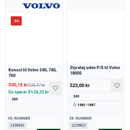
-
5
%
Styretøj uden P/S til Volvo
Konsol til Volvo 340, 740,
1800S
760
500,15 kr
526,47 kr
523,00 kr
Du sparer
5%
26,32 kr
240
200
År
:
1981-1987
Tilgængelig
Tilgængelig
OE-NUMMER
OE-NUMMER
1336941
1229821