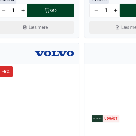
3540050
1315669
Køb
Læs mere
Læs me
-
5
%
UDGÅET