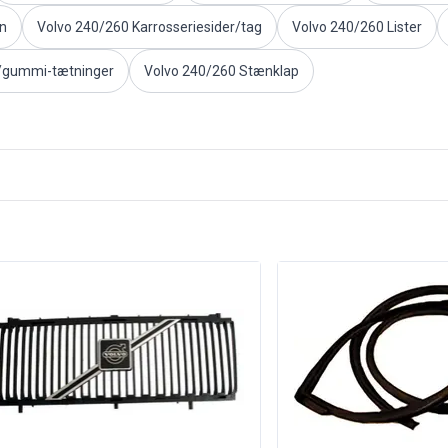
on
Volvo 240/260 Karrosseriesider/tag
Volvo 240/260 Lister
s/gummi-tætninger
Volvo 240/260 Stænklap