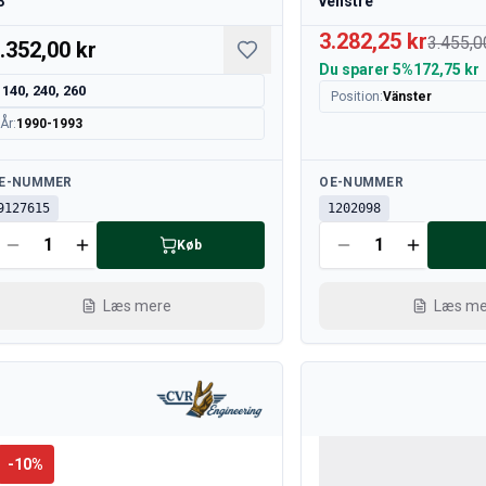
3
venstre
3.282,25 kr
3.455,0
.352,00 kr
Du sparer
5%
172,75 kr
140, 240, 260
Position
:
Vänster
År
:
1990-1993
lgængelig
Tilgængelig
E-NUMMER
OE-NUMMER
9127615
1202098
Køb
Læs mere
Læs me
-
10
%