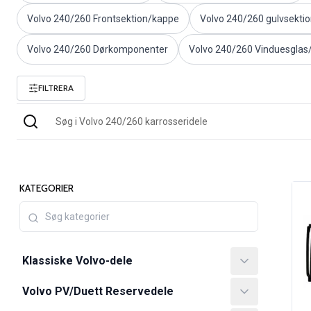
Volvo PV/Duett Diverse
Volvo 240/260 Frontsektion/kappe
Volvo 240/260 gulvsekti
Volvo PV/Duett motor gashåndtag
Volvo PV/Duett Varme/friskluft
Volvo 240/260 Dørkomponenter
Volvo 240/260 Vinduesgla
Volvo PV/Duett fælge/navkapsler
Volvo Amazon reservedele
FILTRERA
Volvo Amazon Karrosseridele
Volvo Amazon Bremsesystem
Volvo Amazon Kølesystem
Volvo Amazon Elektrisk udstyr
Volvo Amazon Motordele
Volvo Amazon Motor gashåndtag
KATEGORIER
Volvo Amazon Brændstof/udstødningssystem
Volvo Amazon Forhjulsaffjedring
Volvo Amazon Interiørdele
Volvo Amazon Varme/friskluft
Klassiske Volvo-dele
Volvo Amazon Transmission/baghjulsaffjedring
Volvo Amazon Diverse dele
Volvo PV/Duett Reservedele
Volvo Amazon fælge/navkapsler