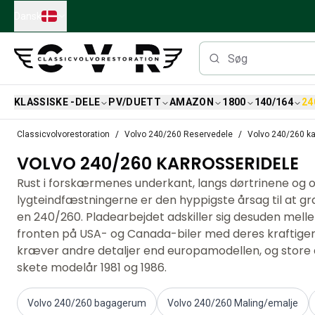
Skip to main content
Dansk
KLASSISKE -DELE
PV/DUETT
AMAZON
1800
140/164
24
Klassiske Volvo-dele
Classicvolvorestoration
Volvo 240/260 Reservedele
Volvo 240/260 ka
Bremser
VOLVO 240/260 KARROSSERIDELE
Volvo PV/Duett Reservedele
Volvo PV/Duett bremsesystem
Rust i forskærmenes underkant, langs dørtrinene og 
Volvo PV/Duett Brændstof/udstødningssystem
lygteindfæstningerne er den hyppigste årsag til at gra
Volvo PV/Duett Elektrisk udstyr
en 240/260. Pladearbejdet adskiller sig desuden mell
Volvo PV/Duett Forhjulsaffjedring
fronten på USA- og Canada-biler med deres kraftige
Volvo PV/Duett Interiørdele
kræver andre detaljer end europamodellen, og store 
Volvo PV/Duett Karrosseridele
skete modelår 1981 og 1986.
Volvo PV/Duett Gearkasse/baghjulsaffjedring
Volvo PV/Duett Kølesystem
Volvo 240/260 bagagerum
Volvo 240/260 Maling/emalje
Volvo PV/Duett motordele