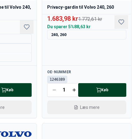
e til Volvo 240,
Privacy-gardin til Volvo 240, 260
1.683,98 kr
1.772,61 kr
Du sparer
5%
88,63 kr
240, 260
Tilgængelig
OE-NUMMER
1246389
Køb
Køb
re
Læs mere