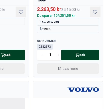
1990-
2.263,50 kr
0 kr
2.515,00 kr
Du sparer
10%
251,50 kr
140, 240, 260
År
:
1990-
Tilgængelig
OE-NUMMER
1382373
Køb
Køb
re
Læs mere