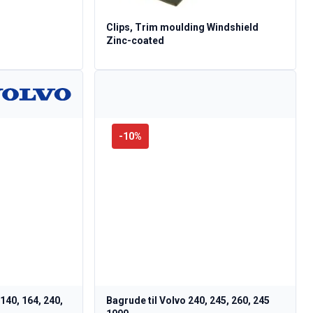
Clips, Trim moulding Windshield
Zinc-coated
-
10
%
140, 164, 240,
Bagrude til Volvo 240, 245, 260, 245