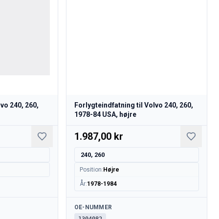
lvo 240, 260,
Forlygteindfatning til Volvo 240, 260,
1978-84 USA, højre
1.987,00 kr
240, 260
Position
:
Højre
År
:
1978-1984
Tilgængelig
OE-NUMMER