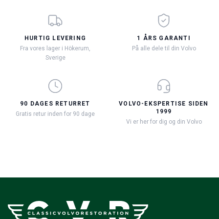
HURTIG LEVERING
1 ÅRS GARANTI
Fra vores lager i Hökerum,
På alle dele til din Volvo
Sverige
90 DAGES RETURRET
VOLVO-EKSPERTISE SIDEN
1999
Gratis retur inden for 90 dage
Vi er her for dig og din Volvo