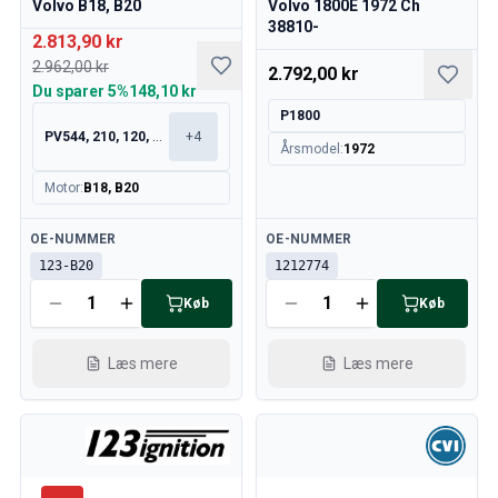
Volvo B18, B20
Volvo 1800E 1972 Ch
38810-
2.813,90 kr
2.962,00 kr
2.792,00 kr
Du sparer
5%
148,10 kr
P1800
PV544, 210, 120, 130
+
4
Årsmodel
:
1972
Motor
:
B18, B20
Tilgængelig
Tilgængelig
OE-NUMMER
OE-NUMMER
123-B20
1212774
Køb
Køb
Læs mere
Læs mere