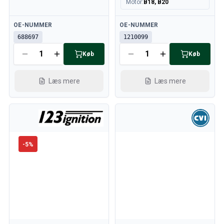
Motor
:
B18, B20
Tilgængelig
Tilgængelig
OE-NUMMER
OE-NUMMER
688697
1210099
Køb
Køb
Læs mere
Læs mere
-
5
%