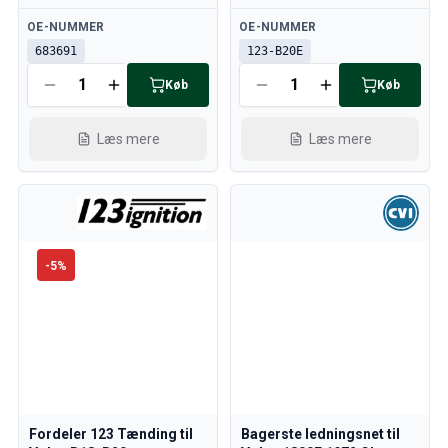
Tilgængelig
Tilgængelig
OE-NUMMER
OE-NUMMER
683691
123-B20E
Køb
Køb
Læs mere
Læs mere
-
5
%
Fordeler 123 Tænding til
Bagerste ledningsnet til