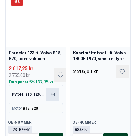
-
5
%
Fordeler 123 til Volvo B18,
Kabelmåtte bagtil til Volvo
B20, uden vakuum
1800E 1970, venstrestyret
2.617,25 kr
2.205,00 kr
2.755,00 kr
Du sparer
5%
137,75 kr
PV544, 210, 120, 130
+
4
Motor
:
B18, B20
Tilgængelig
Tilgængelig
OE-NUMMER
OE-NUMMER
123-B20NV
683397