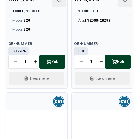
Volvo 240/260 Motor gashåndtag
1800 E, 1800 ES
1800S RHD
Volvo 240/260 Kølesystem
Volvo 240/260 Gearkasse/baghjulsaffjedring
Motor
:
B20
År
:
ch12500-28299
Volvo 240/260 Diverse
Motor
:
B20
Volvo 740/760/780 Reservedele
Volvo 740/760/780 Bremsesystem
Tilgængelig
Tilgængelig
OE-NUMMER
OE-NUMMER
Volvo 700 Brændstof/udstødningssystem
1212926
3110
Volvo 740/760/780 Transmission/baghjulsaffjedring
Køb
Køb
Volvo 700 Kølesystem
Volvo 740/760/780 Diverse
Læs mere
Læs mere
Volvo 740/760/780 Elektrisk udstyr
Volvo 740/760/780 Motor gashåndtag
Volvo 700 Varmeanlæg/Friskluftsenhed
Volvo 700 fælge/navkapsler
Volvo 700 Motordele
Volvo 740/760/780 Karrosseridele
Volvo 740/760/780 Interiørdele
Volvo 740/760/780 Forhjulsaffjedring