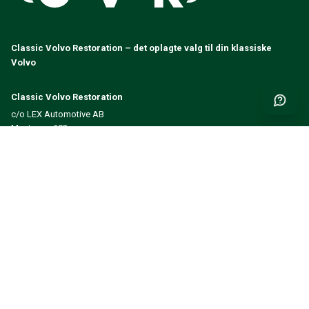
Classic Volvo Restoration – det oplagte valg til din klassiske
Volvo
Classic Volvo Restoration
c/o LEX Automotive AB
Mastunga 102
523 98 Hökerum
Sverige
Org.nr: 556578-1357
Få nyheder og inspiration først
INDSEND