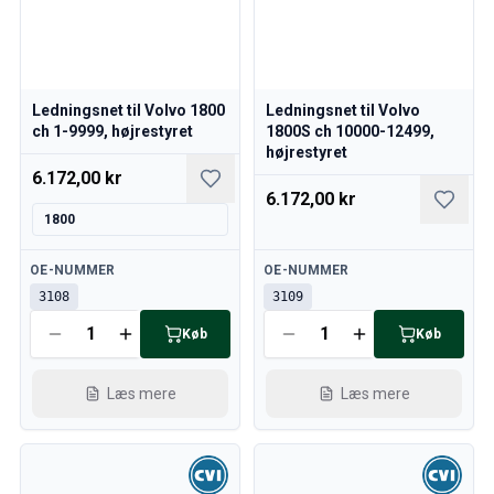
Volvo 850 Reservedele
Volvo 850 Bremsesystem
Volvo 850 fælge/navkapsler
Volvo 850 Karrosseridele
Volvo 850 Brændstof/udstødningssystem
Ledningsnet til Volvo 1800
Ledningsnet til Volvo
ch 1-9999, højrestyret
1800S ch 10000-12499,
Volvo 850 Indvendige dele
højrestyret
Volvo 850 gearkasse
6.172,00 kr
Volvo 850 Kølesystem
6.172,00 kr
Volvo 850 Motordele
1800
Volvo 850 Elektrisk udstyr
Volvo 850 Varmeanlæg
Tilgængelig
Tilgængelig
OE-NUMMER
OE-NUMMER
Volvo 850 Styring/ophæng
3108
3109
Volvo 850 Diverse dele
Køb
Køb
Volvo 940/960 Reservedele
Bremser
Læs mere
Læs mere
Elsystem
Motor
Brændstof & Udstødning
Fælge & Dæk