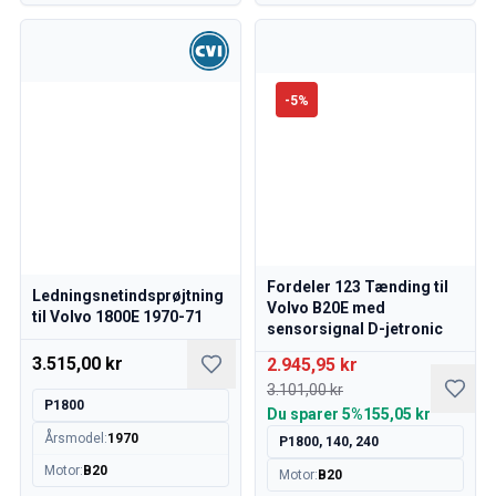
-
5
%
Fordeler 123 Tænding til
Ledningsnetindsprøjtning
Volvo B20E med
til Volvo 1800E 1970-71
sensorsignal D-jetronic
3.515,00 kr
2.945,95 kr
3.101,00 kr
P1800
Du sparer
5%
155,05 kr
Årsmodel
:
1970
P1800, 140, 240
Motor
:
B20
Motor
:
B20