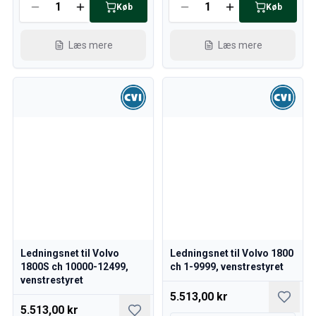
Køb
Køb
Læs mere
Læs mere
Ledningsnet til Volvo
Ledningsnet til Volvo 1800
1800S ch 10000-12499,
ch 1-9999, venstrestyret
venstrestyret
5.513,00 kr
5.513,00 kr