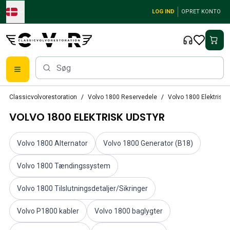
Skip to main content
LOG IND
OPRET KONTO
Klassiske Volvo-dele
Classicvolvorestoration
Volvo 1800 Reservedele
Volvo 1800 Elektrisk 
Bremser
VOLVO 1800 ELEKTRISK UDSTYR
Volvo PV/Duett Reservedele
Volvo PV/Duett bremsesystem
Volvo PV/Duett Brændstof/udstødningssystem
Volvo 1800 Alternator
Volvo 1800 Generator (B18)
Volvo PV/Duett Elektrisk udstyr
Volvo PV/Duett Forhjulsaffjedring
Volvo 1800 Tændingssystem
Volvo PV/Duett Interiørdele
Volvo 1800 Tilslutningsdetaljer/Sikringer
Volvo PV/Duett Karrosseridele
Volvo PV/Duett Gearkasse/baghjulsaffjedring
Volvo P1800 kabler
Volvo 1800 baglygter
Volvo PV/Duett Kølesystem
Volvo PV/Duett motordele