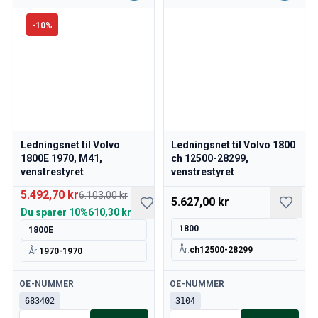
Kølesystem
Drivlinje
-
10
%
Gasregulering
Chassis & Styring
Varmesystem & AC
Tilbehør & Øvrige
Karrosseri
Indretning
Kampagne
Ledningsnet til Volvo
Ledningsnet til Volvo 1800
1800E 1970, M41,
ch 12500-28299,
Månedens kampagne
venstrestyret
venstrestyret
5.492,70 kr
6.103,00 kr
5.627,00 kr
Du sparer
10%
610,30 kr
1800
1800E
År
:
ch12500-28299
År
:
1970-1970
Tilgængelig
Tilgængelig
OE-NUMMER
OE-NUMMER
683402
3104