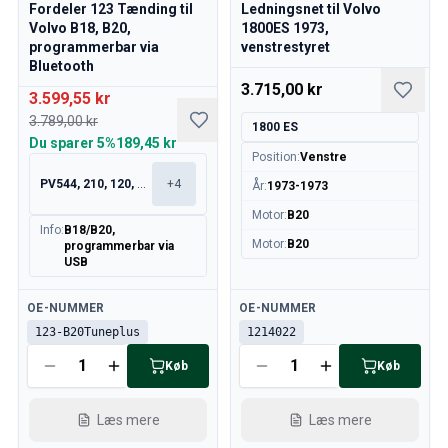
Fordeler 123 Tænding til
Ledningsnet til Volvo
Volvo B18, B20,
1800ES 1973,
programmerbar via
venstrestyret
Bluetooth
3.715,00 kr
3.599,55 kr
3.789,00 kr
1800 ES
Du sparer
5%
189,45 kr
Position
:
Venstre
PV544, 210, 120, 130
+
4
År
:
1973-1973
Motor
:
B20
Info
:
B18/B20,
Motor
:
B20
programmerbar via
USB
Tilgængelig
Tilgængelig
OE-NUMMER
OE-NUMMER
123-B20Tuneplus
1214022
Køb
Køb
Læs mere
Læs mere