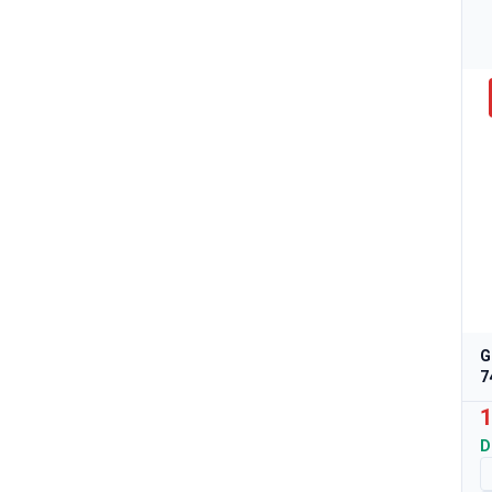
G
7
1
D