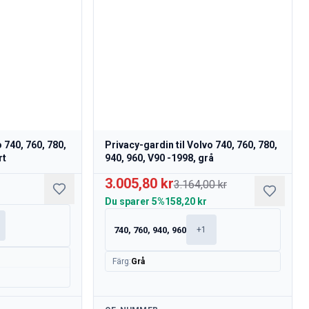
o 740, 760, 780,
Privacy-gardin til Volvo 740, 760, 780,
rt
940, 960, V90 -1998, grå
3.005,80 kr
3.164,00 kr
Du sparer
5%
158,20 kr
740, 760, 940, 960
+
1
Färg
:
Grå