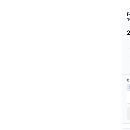
Kølesystem
Drivlinje
F
Gasregulering
1
Chassis & Styring
Varmesystem & AC
2
Tilbehør & Øvrige
Karrosseri
Indretning
Kampagne
Månedens kampagne
Ti
O