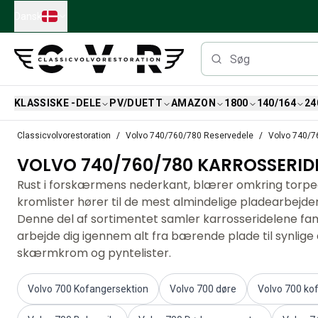
Skip to main content
Dansk
KLASSISKE -DELE
PV/DUETT
AMAZON
1800
140/164
24
Klassiske Volvo-dele
Classicvolvorestoration
Volvo 740/760/780 Reservedele
Volvo 740/7
Bremser
VOLVO 740/760/780 KARROSSERID
Volvo PV/Duett Reservedele
Volvo PV/Duett bremsesystem
Rust i forskærmens nederkant, blærer omkring torpe
Volvo PV/Duett Brændstof/udstødningssystem
kromlister hører til de mest almindelige pladearbejder
Volvo PV/Duett Elektrisk udstyr
Denne del af sortimentet samler karrosseridelene fami
Volvo PV/Duett Forhjulsaffjedring
arbejde dig igennem alt fra bærende plade til synlige d
Volvo PV/Duett Interiørdele
skærmkrom og pyntelister.
Volvo PV/Duett Karrosseridele
Volvo PV/Duett Gearkasse/baghjulsaffjedring
Volvo 700 Kofangersektion
Volvo 700 døre
Volvo 700 ko
Volvo PV/Duett Kølesystem
Volvo PV/Duett motordele