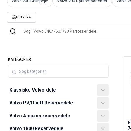
Volvo 700 Bakspejle
Volvo 700 Dørkomponenter
Volvo 7
Volvo PV/Duett Diverse
Volvo PV/Duett motor gashåndtag
FILTRERA
Volvo PV/Duett Varme/friskluft
Volvo PV/Duett fælge/navkapsler
Volvo Amazon reservedele
Volvo Amazon Karrosseridele
Volvo Amazon Bremsesystem
Volvo Amazon Kølesystem
KATEGORIER
Volvo Amazon Elektrisk udstyr
Volvo Amazon Motordele
Volvo Amazon Motor gashåndtag
Volvo Amazon Brændstof/udstødningssystem
Volvo Amazon Forhjulsaffjedring
Klassiske Volvo-dele
Volvo Amazon Interiørdele
Volvo PV/Duett Reservedele
Volvo Amazon Varme/friskluft
Volvo Amazon Transmission/baghjulsaffjedring
Volvo Amazon reservedele
Volvo Amazon Diverse dele
N
Volvo Amazon fælge/navkapsler
Volvo 1800 Reservedele
7