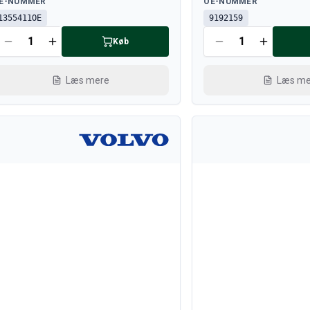
lgængelig
Tilgængelig
E-NUMMER
OE-NUMMER
1355411OE
9192159
Køb
Læs mere
Læs me