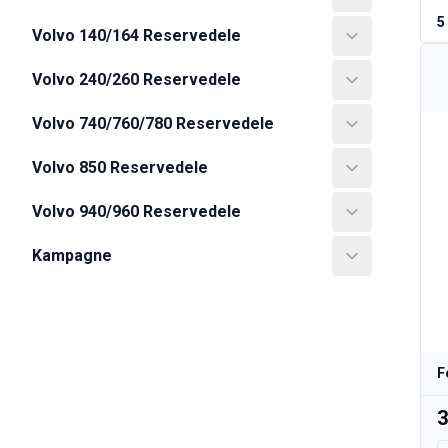
Volvo 1800 Reservedele
5
Volvo 1800 Bremsesystem
Volvo 140/164 Reservedele
Volvo 1800 Brændstof/udstødningssystem
Volvo 1800 Karrosseridele
Volvo 240/260 Reservedele
Volvo 1800 Kølesystem
Volvo 1800 Motor gashåndtag
Volvo 740/760/780 Reservedele
Volvo 1800 Motordele
Volvo 850 Reservedele
Volvo 1800 Elektrisk udstyr
Volvo 1800 Forhjulsaffjedring
Volvo 940/960 Reservedele
Volvo 1800 Gearkasse/ophæng bagtil
Volvo 1800 Indvendige dele
Kampagne
Volvo 1800 Varmeanlæg/Friskluft (1961-73)
Volvo 1800 hjul/navkapsler
Volvo 1800 Diverse
Volvo 140/164 Reservedele
Volvo 140/164 karrosseridele
F
Volvo 140/164 bremsesystem
Volvo 140/164 Kølesystem
3
Volvo 140/164 Elektrisk udstyr