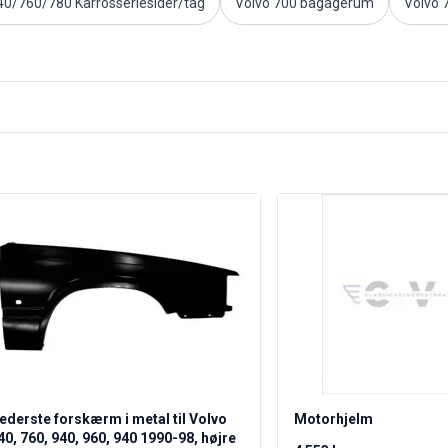
40/760/780 Karrosseriesider/tag
Volvo 700 bagagerum
Volvo 
ederste forskærm i metal til Volvo
Motorhjelm
40, 760, 940, 960, 940 1990-98, højre