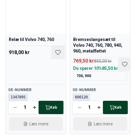
Relæ til Volvo 740, 760
Bremseslangesæt til
Volvo 740, 760, 780, 940,
960, metalflettet
918,00 kr
769,50 kr
855,00 kr
Du sparer
10%
85,50 kr
700, 900
Tilgængelig
Tilgængelig
OE-NUMMER
OE-NUMMER
1347895
600120
Køb
Køb
Læs mere
Læs mere