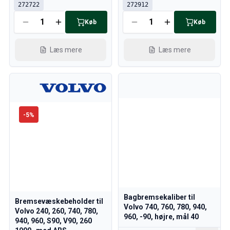
Kølesystem
272722
272912
Drivlinje
Køb
Køb
Gasregulering
Chassis & Styring
Læs mere
Læs mere
Varmesystem & AC
Tilbehør & Øvrige
Karrosseri
Indretning
Kampagne
Månedens kampagne
-
5
%
Bagbremsekaliber til
Bremsevæskebeholder til
Volvo 740, 760, 780, 940,
Volvo 240, 260, 740, 780,
960, -90, højre, mål 40
940, 960, S90, V90, 260