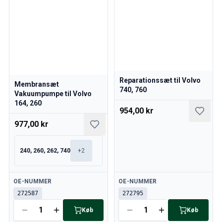
Reparationssæt til Volvo
Membransæt
740, 760
Vakuumpumpe til Volvo
164, 260
954,00 kr
977,00 kr
240, 260, 262, 740
+
2
Tilgængelig
Tilgængelig
OE-NUMMER
OE-NUMMER
272587
272795
Køb
Køb