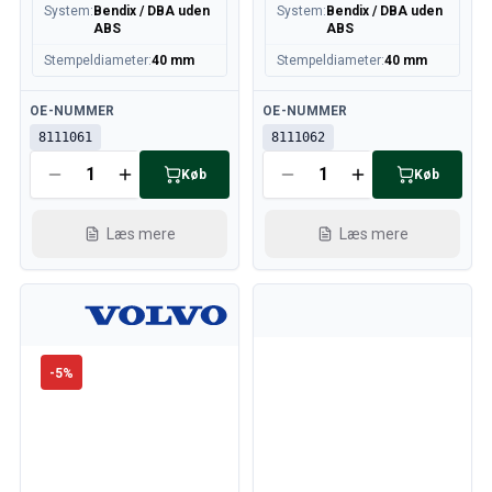
System
:
Bendix / DBA uden
System
:
Bendix / DBA uden
ABS
ABS
Stempeldiameter
:
40 mm
Stempeldiameter
:
40 mm
Tilgængelig
Tilgængelig
OE-NUMMER
OE-NUMMER
8111061
8111062
Køb
Køb
Læs mere
Læs mere
-
5
%