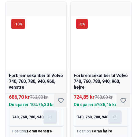
-
10
%
-
5
%
Forbremsekaliber til Volvo
Forbremsekaliber til Volvo
740, 760, 780, 940, 960,
740, 760, 780, 940, 960,
venstre
højre
686,70 kr
724,85 kr
763,00 kr
763,00 kr
Du sparer
10%
76,30 kr
Du sparer
5%
38,15 kr
740, 760, 780, 940
+
1
740, 760, 780, 940
+
1
Position
:
Foran venstre
Position
:
Foran højre