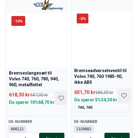
-
5
%
-
10
%
Bremseadvarselsventil til
Bremseslangesæt til
Volvo 740, 760 1985-90,
Volvo 740, 760, 780, 940,
ikke ABS
960, metalflettet
651,70 kr
686,00 kr
618,30 kr
687,00 kr
Du sparer
5%
34,30 kr
Du sparer
10%
68,70 kr
740, 760
Tilgængelig
Tilgængelig
OE-NUMMER
OE-NUMMER
600121
1329882