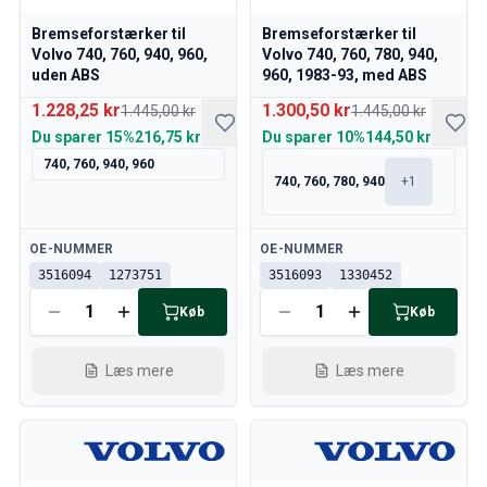
Volvo 240/260 Motor gashåndtag
Bremseforstærker til
Bremseforstærker til
Volvo 240/260 Kølesystem
Volvo 740, 760, 940, 960,
Volvo 740, 760, 780, 940,
Volvo 240/260 Gearkasse/baghjulsaffjedring
uden ABS
960, 1983-93, med ABS
Volvo 240/260 Diverse
1.228,25 kr
1.300,50 kr
1.445,00 kr
1.445,00 kr
Volvo 740/760/780 Reservedele
Du sparer
15%
216,75 kr
Du sparer
10%
144,50 kr
Volvo 740/760/780 Bremsesystem
740, 760, 940, 960
Volvo 700 Brændstof/udstødningssystem
740, 760, 780, 940
+
1
Volvo 740/760/780 Transmission/baghjulsaffjedring
Volvo 700 Kølesystem
Tilgængelig
Tilgængelig
OE-NUMMER
OE-NUMMER
Volvo 740/760/780 Diverse
3516094
1273751
3516093
1330452
Volvo 740/760/780 Elektrisk udstyr
Volvo 740/760/780 Motor gashåndtag
Køb
Køb
Volvo 700 Varmeanlæg/Friskluftsenhed
Volvo 700 fælge/navkapsler
Læs mere
Læs mere
Volvo 700 Motordele
Volvo 740/760/780 Karrosseridele
Volvo 740/760/780 Interiørdele
Volvo 740/760/780 Forhjulsaffjedring