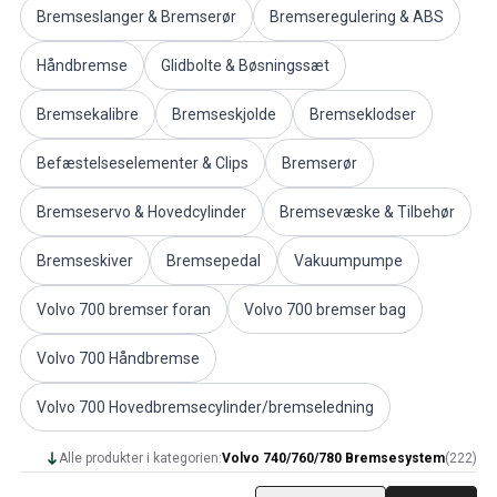
Bremseslanger & Bremserør
Bremseregulering & ABS
Volvo PV/Duett Diverse
Volvo PV/Duett motor gashåndtag
Håndbremse
Glidbolte & Bøsningssæt
Volvo PV/Duett Varme/friskluft
Volvo PV/Duett fælge/navkapsler
Bremsekalibre
Bremseskjolde
Bremseklodser
Volvo Amazon reservedele
Volvo Amazon Karrosseridele
Befæstelseselementer & Clips
Bremserør
Volvo Amazon Bremsesystem
Volvo Amazon Kølesystem
Bremseservo & Hovedcylinder
Bremsevæske & Tilbehør
Volvo Amazon Elektrisk udstyr
Volvo Amazon Motordele
Bremseskiver
Bremsepedal
Vakuumpumpe
Volvo Amazon Motor gashåndtag
Volvo 700 bremser foran
Volvo 700 bremser bag
Volvo Amazon Brændstof/udstødningssystem
Volvo Amazon Forhjulsaffjedring
Volvo 700 Håndbremse
Volvo Amazon Interiørdele
Volvo Amazon Varme/friskluft
Volvo 700 Hovedbremsecylinder/bremseledning
Volvo Amazon Transmission/baghjulsaffjedring
Volvo Amazon Diverse dele
Alle produkter i kategorien:
Volvo 740/760/780 Bremsesystem
(
222
)
Volvo Amazon fælge/navkapsler