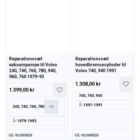
Volvo 850 Reservedele
Volvo 850 Bremsesystem
Volvo 850 fælge/navkapsler
Volvo 850 Karrosseridele
Volvo 850 Brændstof/udstødningssystem
Volvo 850 Indvendige dele
Volvo 850 gearkasse
Volvo 850 Kølesystem
Reparationssæt
Reparationssæt
Volvo 850 Motordele
vakuumpumpe til Volvo
hovedbremsecylinder til
Volvo 850 Elektrisk udstyr
240, 740, 760, 780, 940,
Volvo 740, 940 1991
Volvo 850 Varmeanlæg
960, 760 1979-93
Volvo 850 Styring/ophæng
1.308,00 kr
1.399,00 kr
Volvo 850 Diverse dele
740, 760, 940
Volvo 940/960 Reservedele
Bremser
År
:
1991-1991
240, 740, 760, 780
+
2
Elsystem
Motor
År
:
1979-1993
Brændstof & Udstødning
Fælge & Dæk
Tilgængelig
Tilgængelig
OE-NUMMER
OE-NUMMER