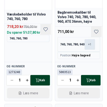
Bagbremsekaliber til
Væskebeholder til Volvo
Volvo 740, 760, 780, 940,
740, 760, 780
960, ATE 36mm, højre
718,20 kr
756,00 kr
711,00 kr
Du sparer
5%
37,80 kr
740, 760, 780
740, 760, 780, 940
+
1
Position
:
Højre bagved
Tilgængelig
Tilgængelig
OE-NUMMER
OE-NUMMER
1273240
5003513
Køb
Køb
Læs mere
Læs mere