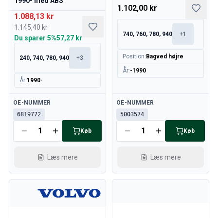
1990- med ABS
1.102,00 kr
1.088,13 kr
1.145,40 kr
740, 760, 780, 940
+
1
Du sparer
5%
57,27 kr
Position
:
Bagved højre
240, 740, 780, 940
+
3
År
:
-1990
År
:
1990-
Tilgængelig
Tilgængelig
OE-NUMMER
OE-NUMMER
6819772
5003574
Køb
Køb
Læs mere
Læs mere