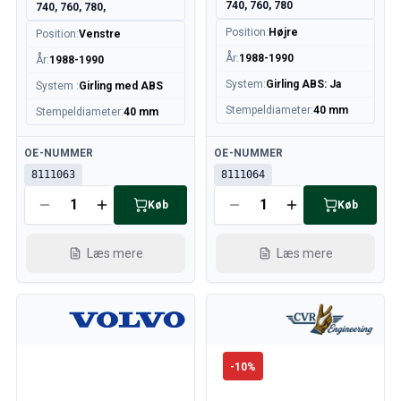
740, 760, 780
740, 760, 780,
Position
:
Højre
Position
:
Venstre
År
:
1988-1990
År
:
1988-1990
System
:
Girling ABS: Ja
System
:
Girling med ABS
Stempeldiameter
:
40 mm
Stempeldiameter
:
40 mm
Tilgængelig
Tilgængelig
OE-NUMMER
OE-NUMMER
8111063
8111064
Køb
Køb
Læs mere
Læs mere
-
10
%