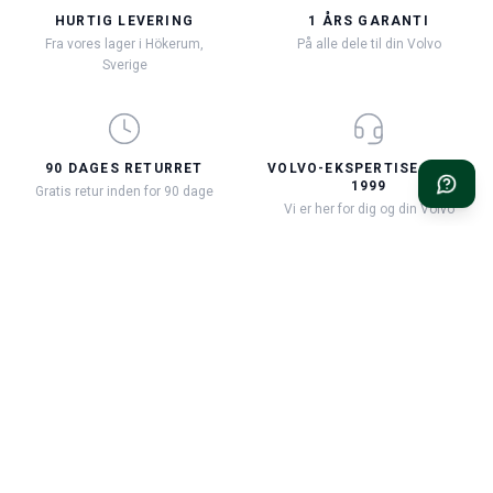
HURTIG LEVERING
1 ÅRS GARANTI
Fra vores lager i Hökerum,
På alle dele til din Volvo
Sverige
90 DAGES RETURRET
VOLVO-EKSPERTISE SIDEN
1999
Gratis retur inden for 90 dage
Vi er her for dig og din Volvo