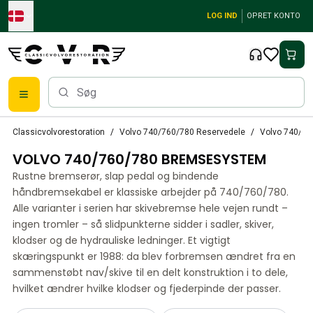
Skip to main content
LOG IND
OPRET KONTO
Klassiske Volvo-dele
Classicvolvorestoration
Volvo 740/760/780 Reservedele
Volvo 740/7
Bremser
VOLVO 740/760/780 BREMSESYSTEM
Volvo PV/Duett Reservedele
Volvo PV/Duett bremsesystem
Rustne bremserør, slap pedal og bindende
Volvo PV/Duett Brændstof/udstødningssystem
håndbremsekabel er klassiske arbejder på 740/760/780.
Volvo PV/Duett Elektrisk udstyr
Alle varianter i serien har skivebremse hele vejen rundt –
ingen tromler – så slidpunkterne sidder i sadler, skiver,
Volvo PV/Duett Forhjulsaffjedring
klodser og de hydrauliske ledninger. Et vigtigt
Volvo PV/Duett Interiørdele
skæringspunkt er 1988: da blev forbremsen ændret fra en
Volvo PV/Duett Karrosseridele
sammenstøbt nav/skive til en delt konstruktion i to dele,
Volvo PV/Duett Gearkasse/baghjulsaffjedring
hvilket ændrer hvilke klodser og fjederpinde der passer.
Volvo PV/Duett Kølesystem
Volvo PV/Duett motordele