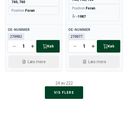
740, 760
Position
:
Foran
Position
:
Foran
År
:
-1987
Tilgængelig
Tilgængelig
OE-NUMMER
OE-NUMMER
270982
270877
Køb
Køb
Læs mere
Læs mere
24 av 222
VIS FLERE