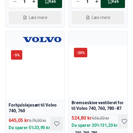
Køb
Køb
Læs mere
Læs mere
-
20
%
-
5
%
Bremseskive ventileret for
Forhjulslejesæt til Volvo
til Volvo 740, 760, 780 -87
740, 760
524,80 kr
656,00 kr
645,05 kr
679,00 kr
Du sparer
20%
131,20 kr
Du sparer
5%
33,95 kr
740, 760, 780