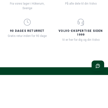
Fra vores lager i Hökerum,
På alle dele til din Volvo
Sverige
90 DAGES RETURRET
VOLVO-EKSPERTISE SIDEN
1999
Gratis retur inden for 90 dage
Vi er her for dig og din Volvo
Classic Volvo Restoration – det oplagte valg til din klassiske