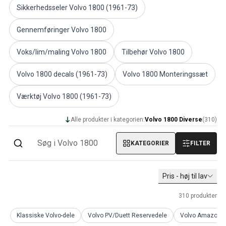
Sikkerhedsseler Volvo 1800 (1961-73)
Volvo PV/Duett Diverse
Volvo PV/Duett motor gashåndtag
Gennemføringer Volvo 1800
Volvo PV/Duett Varme/friskluft
Volvo PV/Duett fælge/navkapsler
Voks/lim/maling Volvo 1800
Tilbehør Volvo 1800
Volvo Amazon reservedele
Volvo Amazon Karrosseridele
Volvo 1800 decals (1961-73)
Volvo 1800 Monteringssæt
Volvo Amazon Bremsesystem
Volvo Amazon Kølesystem
Værktøj Volvo 1800 (1961-73)
Volvo Amazon Elektrisk udstyr
Volvo Amazon Motordele
Alle produkter i kategorien:
Volvo 1800 Diverse
(
310
)
Volvo Amazon Motor gashåndtag
Volvo Amazon Brændstof/udstødningssystem
KATEGORIER
FILTER
Volvo Amazon Forhjulsaffjedring
Volvo Amazon Interiørdele
Pris - høj til lav
Volvo Amazon Varme/friskluft
Volvo Amazon Transmission/baghjulsaffjedring
310
produkter
Volvo Amazon Diverse dele
Volvo Amazon fælge/navkapsler
Klassiske Volvo-dele
Volvo PV/Duett Reservedele
Volvo Amazon r