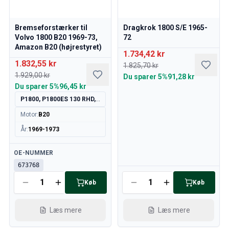
Volvo 850 Reservedele
Volvo 850 Bremsesystem
Volvo 850 fælge/navkapsler
Bremseforstærker til
Dragkrok 1800 S/E 1965-
Volvo 850 Karrosseridele
Volvo 1800 B20 1969-73,
72
Amazon B20 (højrestyret)
Volvo 850 Brændstof/udstødningssystem
1.734,42 kr
Volvo 850 Indvendige dele
1.832,55 kr
1.825,70 kr
Volvo 850 gearkasse
1.929,00 kr
Du sparer
5%
91,28 kr
Volvo 850 Kølesystem
Du sparer
5%
96,45 kr
Volvo 850 Motordele
P1800, P1800ES 130 RHD, 220 RHD,
Volvo 850 Elektrisk udstyr
Motor
:
B20
Volvo 850 Varmeanlæg
År
:
1969-1973
Volvo 850 Styring/ophæng
Volvo 850 Diverse dele
Tilgængelig
OE-NUMMER
Volvo 940/960 Reservedele
673768
Bremser
Tilgængelig
Køb
Køb
Elsystem
Motor
Brændstof & Udstødning
Læs mere
Læs mere
Fælge & Dæk