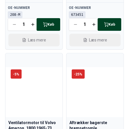
Tilgængelig
Tilgængelig
OE-NUMMER
OE-NUMMER
208-M
673451
Køb
Køb
Læs mere
Læs mere
-
5
%
-
25
%
Ventilatormotor til Volvo
Aftrækker bagerste
Amazon, 1800 1965-73
bremsetromle