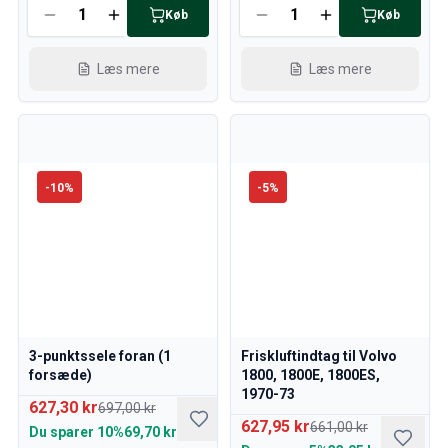
Køb
Køb
Læs mere
Læs mere
-
10
%
-
5
%
3-punktssele foran (1
Friskluftindtag til Volvo
forsæde)
1800, 1800E, 1800ES,
1970-73
627,30 kr
697,00 kr
627,95 kr
661,00 kr
Du sparer
10%
69,70 kr