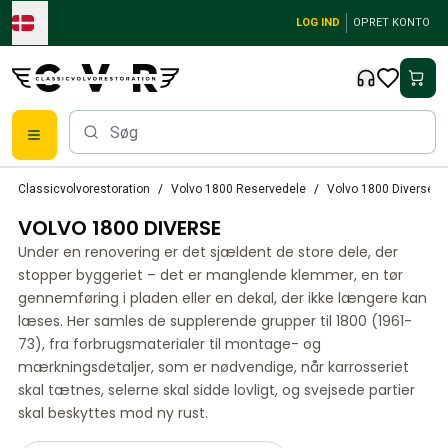
Skip to main content
LOG IND
OPRET KONTO
Klassiske Volvo-dele
Classicvolvorestoration
Volvo 1800 Reservedele
Volvo 1800 Diverse
Bremser
VOLVO 1800 DIVERSE
Volvo PV/Duett Reservedele
Volvo PV/Duett bremsesystem
Under en renovering er det sjældent de store dele, der
Volvo PV/Duett Brændstof/udstødningssystem
stopper byggeriet – det er manglende klemmer, en tør
Volvo PV/Duett Elektrisk udstyr
gennemføring i pladen eller en dekal, der ikke længere kan
læses. Her samles de supplerende grupper til 1800 (1961-
Volvo PV/Duett Forhjulsaffjedring
73), fra forbrugsmaterialer til montage- og
Volvo PV/Duett Interiørdele
mærkningsdetaljer, som er nødvendige, når karrosseriet
Volvo PV/Duett Karrosseridele
skal tætnes, selerne skal sidde lovligt, og svejsede partier
Volvo PV/Duett Gearkasse/baghjulsaffjedring
skal beskyttes mod ny rust.
Volvo PV/Duett Kølesystem
Volvo PV/Duett motordele