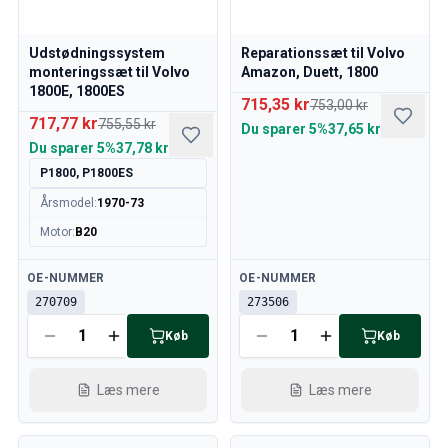
Udstødningssystem
Reparationssæt til Volvo
monteringssæt til Volvo
Amazon, Duett, 1800
1800E, 1800ES
715,35 kr
753,00 kr
717,77 kr
755,55 kr
Du sparer
5%
37,65 kr
Du sparer
5%
37,78 kr
P1800, P1800ES
Årsmodel
:
1970-73
Motor
:
B20
Tilgængelig
Tilgængelig
OE-NUMMER
OE-NUMMER
270709
273506
Køb
Køb
Læs mere
Læs mere