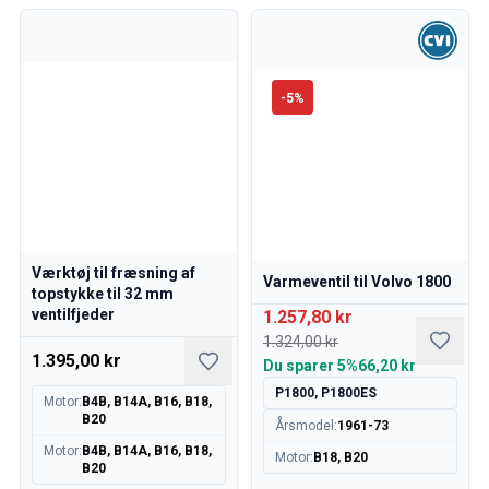
Kølesystem
Drivlinje
Gasregulering
Chassis & Styring
-
5
%
Varmesystem & AC
Tilbehør & Øvrige
Karrosseri
Indretning
Kampagne
Månedens kampagne
Værktøj til fræsning af
Varmeventil til Volvo 1800
topstykke til 32 mm
ventilfjeder
1.257,80 kr
1.324,00 kr
1.395,00 kr
Du sparer
5%
66,20 kr
P1800, P1800ES
Motor
:
B4B, B14A, B16, B18,
B20
Årsmodel
:
1961-73
Motor
:
B4B, B14A, B16, B18,
Motor
:
B18, B20
B20