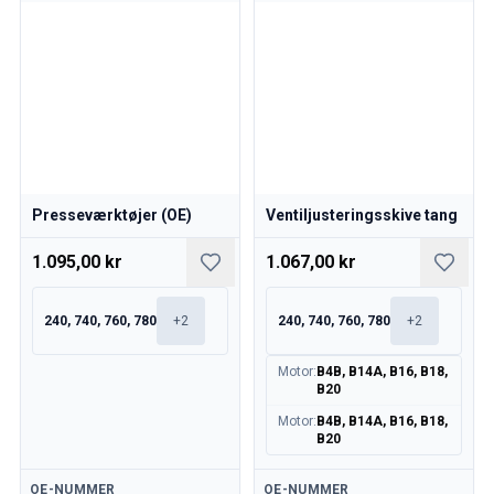
Presseværktøjer (OE)
Ventiljusteringsskive tang
1.095,00 kr
1.067,00 kr
240, 740, 760, 780
+
2
240, 740, 760, 780
+
2
Motor
:
B4B, B14A, B16, B18,
B20
Motor
:
B4B, B14A, B16, B18,
B20
Tilgængelig
Tilgængelig
OE-NUMMER
OE-NUMMER