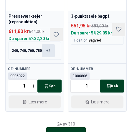
Presseværktøjer
3-punktssele bagpå
(reproduktion)
551,95 kr
581,00 kr
611,80 kr
644,00 kr
Du sparer
5%
29,05 kr
Du sparer
5%
32,20 kr
Position
:
Bagved
240, 740, 760, 780
+
2
Tilgængelig
Tilgængelig
OE-NUMMER
OE-NUMMER
9995022
1006806
Køb
Køb
Læs mere
Læs mere
24 av 310