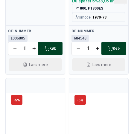
Du sparer
5%
33,05 kr
P1800, P1800ES
Årsmodel
:
1970-73
Tilgængelig
Tilgængelig
OE-NUMMER
OE-NUMMER
1006805
684548
Køb
Køb
Læs mere
Læs mere
-
5
%
-
5
%