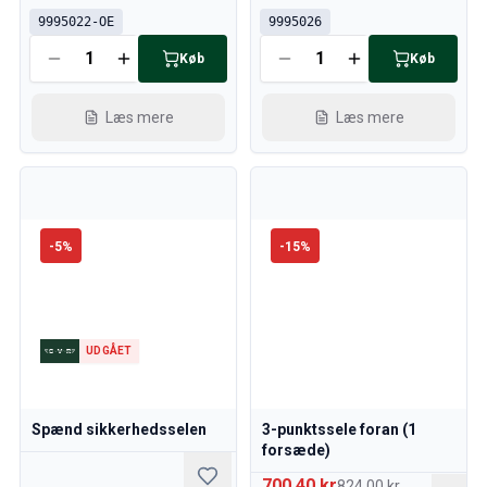
9995022-OE
9995026
Køb
Køb
Læs mere
Læs mere
-
5
%
-
15
%
UDGÅET
Spænd sikkerhedsselen
3-punktssele foran (1
forsæde)
700,40 kr
824,00 kr