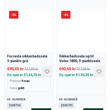
-
5
%
-
5
%
Forreste sikkerhedssele
Sikkerhedssele op til
3-punkts grå
Volvo 1800, 3-punktssele
690,65 kr
690,65 kr
727,00 kr
727,00 kr
Du sparer
5%
36,35 kr
Du sparer
5%
36,35 kr
Position
:
Foran
Farve
:
grått
Tilgængelig
Tilgængelig
OE-NUMMER
OE-NUMMER
1048794
1048795