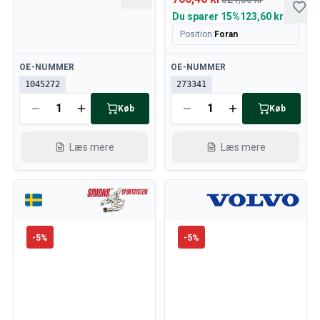
Du sparer
15%
123,60 kr
Position
:
Foran
Tilgængelig
Tilgængelig
OE-NUMMER
OE-NUMMER
1045272
273341
Køb
Køb
Læs mere
Læs mere
-
5
%
-
5
%