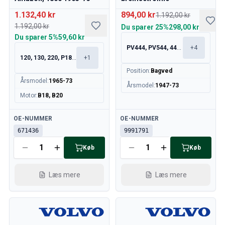
1.132,40 kr
894,00 kr
1.192,00 kr
1.192,00 kr
Du sparer
25%
298,00 kr
Du sparer
5%
59,60 kr
PV444, PV544, 445, 210
+
4
120, 130, 220, P1800
+
1
Position
:
Bagved
Årsmodel
:
1965-73
Årsmodel
:
1947-73
Motor
:
B18, B20
Tilgængelig
Tilgængelig
OE-NUMMER
OE-NUMMER
671436
9991791
Køb
Køb
Læs mere
Læs mere