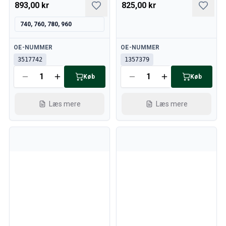
893,00 kr
825,00 kr
740, 760, 780, 960
Tilgængelig
Tilgængelig
OE-NUMMER
OE-NUMMER
3517742
1357379
Køb
Køb
Læs mere
Læs mere