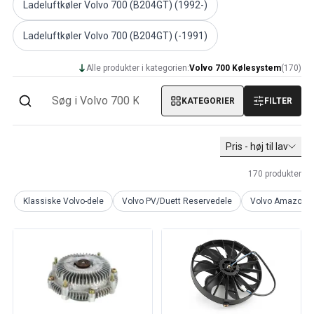
Volvo 1800 Reservedele
Ladeluftkøler Volvo 700 (B204GT) (1992-)
Volvo 1800 Bremsesystem
Volvo 1800 Brændstof/udstødningssystem
Ladeluftkøler Volvo 700 (B204GT) (-1991)
Volvo 1800 Karrosseridele
Volvo 1800 Kølesystem
Alle produkter i kategorien:
Volvo 700 Kølesystem
(
170
)
Volvo 1800 Motor gashåndtag
Volvo 1800 Motordele
KATEGORIER
FILTER
Volvo 1800 Elektrisk udstyr
Volvo 1800 Forhjulsaffjedring
Pris - høj til lav
Volvo 1800 Gearkasse/ophæng bagtil
Volvo 1800 Indvendige dele
170
produkter
Volvo 1800 Varmeanlæg/Friskluft (1961-73)
Volvo 1800 hjul/navkapsler
Klassiske Volvo-dele
Volvo PV/Duett Reservedele
Volvo Amazon r
Volvo 1800 Diverse
Volvo 140/164 Reservedele
Volvo 140/164 karrosseridele
Volvo 140/164 bremsesystem
Volvo 140/164 Kølesystem
Volvo 140/164 Elektrisk udstyr