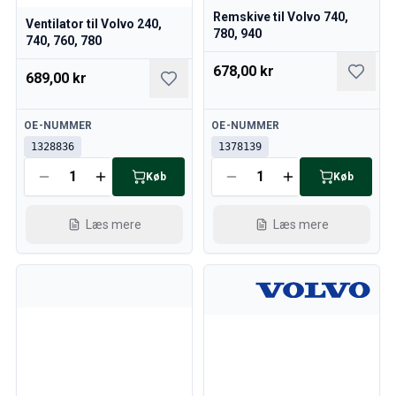
Remskive til Volvo 740,
Ventilator til Volvo 240,
780, 940
740, 760, 780
678,00 kr
689,00 kr
Tilgængelig
Tilgængelig
OE-NUMMER
OE-NUMMER
1328836
1378139
Køb
Køb
Læs mere
Læs mere