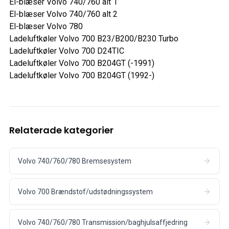
El-blæser Volvo 740/760 alt 1
El-blæser Volvo 740/760 alt 2
El-blæser Volvo 780
Ladeluftkøler Volvo 700 B23/B200/B230 Turbo
Ladeluftkøler Volvo 700 D24TIC
Ladeluftkøler Volvo 700 B204GT (-1991)
Ladeluftkøler Volvo 700 B204GT (1992-)
Relaterade kategorier
Volvo 740/760/780 Bremsesystem
Volvo 700 Brændstof/udstødningssystem
Volvo 740/760/780 Transmission/baghjulsaffjedring