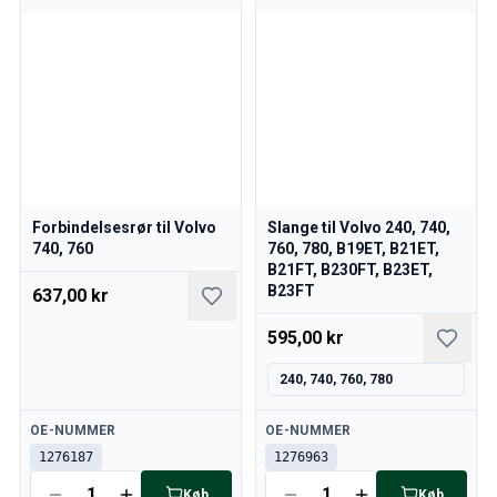
Forbindelsesrør til Volvo
Slange til Volvo 240, 740,
740, 760
760, 780, B19ET, B21ET,
B21FT, B230FT, B23ET,
B23FT
637,00 kr
595,00 kr
240, 740, 760, 780
Tilgængelig
Tilgængelig
OE-NUMMER
OE-NUMMER
1276187
1276963
Køb
Køb