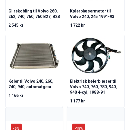
Volvo 140/164 motor gashåndtag
Volvo 140/164 Motordele
Glirekobling til Volvo 260,
Kølerblæsermotor til
Volvo 140/164 Forhjulsaffjedring
262, 740, 760, 760 B27, B28
Volvo 240, 245 1991-93
Volvo 140/164 Brændstof/udstødningssystem
2 545 kr
1 722 kr
Volvo 140/164 Varme/friskluft
Volvo 140/164 Interiørdele
Volvo 140/164 Transmission/baghjulsaffjedring
Volvo 140/164 Diverse
Volvo 140/164 fælge/navkapsler
Volvo 240/260 Reservedele
Volvo 240/260 Bremsesystem
Volvo 240/260 Brændstof/udstødningssystem
Køler til Volvo 240, 260,
Elektrisk kølerblæser til
Volvo 240/260 Elektrisk udstyr
740, 940, automatgear
Volvo 740, 760, 780, 940,
940 4-cyl, 1988-91
Volvo 240/260 Forhjulsaffjedring
1 166 kr
Volvo 240/260 Indvendige dele
1 177 kr
Volvo 240/260 fælge
Volvo 240/260 Motordele
Volvo 240/260 karrosseridele
Volvo 240/260 Varme/friskluft
-
5
%
-
15
%