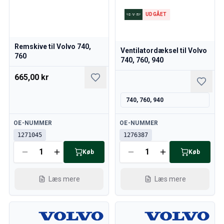
UDGÅET
Remskive til Volvo 740,
Ventilatordæksel til Volvo
760
740, 760, 940
665,00 kr
740, 760, 940
Tilgængelig
Tilgængelig
OE-NUMMER
OE-NUMMER
1271045
1276387
Køb
Køb
Læs mere
Læs mere