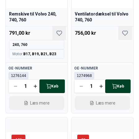
Remskive til Volvo 240,
Ventilatordæksel til Volvo
740, 760
740, 760
791,00 kr
756,00 kr
240, 760
Motor
:
B17, B19, B21, B23
Tilgængelig
Tilgængelig
OE-NUMMER
OE-NUMMER
1276144
1274968
Køb
Køb
Læs mere
Læs mere