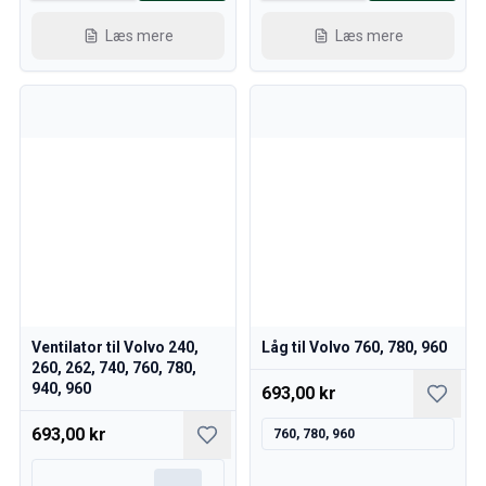
Læs mere
Læs mere
Ventilator til Volvo 240,
Låg til Volvo 760, 780, 960
260, 262, 740, 760, 780,
940, 960
693,00 kr
693,00 kr
760, 780, 960