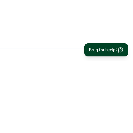
Brug for hjælp?
Motor
Kølesystem