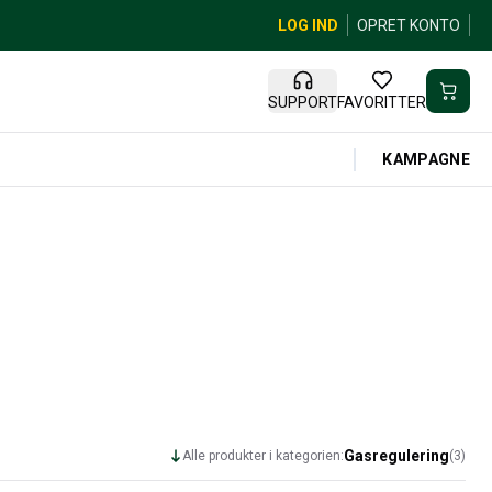
LOG IND
OPRET KONTO
SUPPORT
FAVORITTER
KAMPAGNE
Gasregulering
Alle produkter i kategorien:
(
3
)