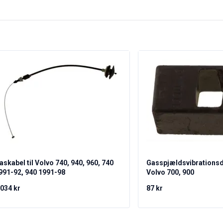
askabel til Volvo 740, 940, 960, 740
Gasspjældsvibrations
991-92, 940 1991-98
Volvo 700, 900
 034 kr
87 kr