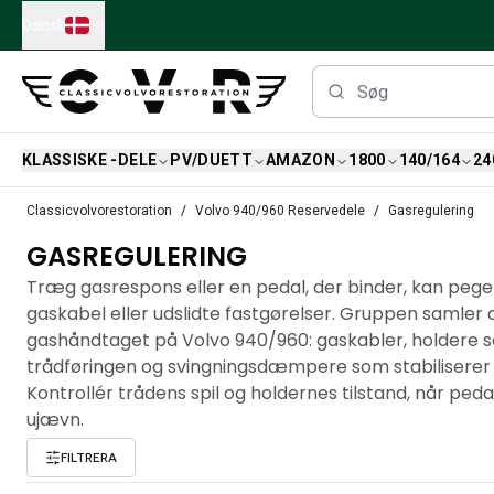
Skip to main content
Dansk
KLASSISKE -DELE
PV/DUETT
AMAZON
1800
140/164
24
Klassiske Volvo-dele
Classicvolvorestoration
Volvo 940/960 Reservedele
Gasregulering
Bremser
GASREGULERING
Volvo PV/Duett Reservedele
Volvo PV/Duett bremsesystem
Træg gasrespons eller en pedal, der binder, kan pege 
Volvo PV/Duett Brændstof/udstødningssystem
gaskabel eller udslidte fastgørelser. Gruppen samler de
Volvo PV/Duett Elektrisk udstyr
gashåndtaget på Volvo 940/960: gaskabler, holdere s
Volvo PV/Duett Forhjulsaffjedring
trådføringen og svingningsdæmpere som stabilisere
Volvo PV/Duett Interiørdele
Kontrollér trådens spil og holdernes tilstand, når peda
Volvo PV/Duett Karrosseridele
ujævn.
Volvo PV/Duett Gearkasse/baghjulsaffjedring
FILTRERA
Volvo PV/Duett Kølesystem
Volvo PV/Duett motordele