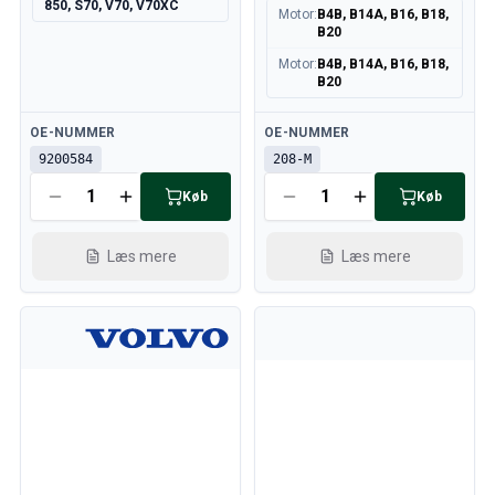
850, S70, V70, V70XC
Motor
:
B4B, B14A, B16, B18,
B20
Motor
:
B4B, B14A, B16, B18,
B20
Tilgængelig
Tilgængelig
OE-NUMMER
OE-NUMMER
9200584
208-M
Køb
Køb
Læs mere
Læs mere