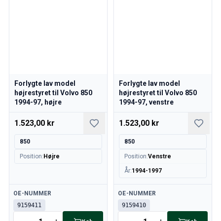
Volvo 850 Reservedele
Volvo 850 Bremsesystem
Volvo 850 fælge/navkapsler
Volvo 850 Karrosseridele
Volvo 850 Brændstof/udstødningssystem
Volvo 850 Indvendige dele
Volvo 850 gearkasse
Volvo 850 Kølesystem
Forlygte lav model
Forlygte lav model
højrestyret til Volvo 850
højrestyret til Volvo 850
Volvo 850 Motordele
1994-97, højre
1994-97, venstre
Volvo 850 Elektrisk udstyr
Volvo 850 Varmeanlæg
1.523,00 kr
1.523,00 kr
Volvo 850 Styring/ophæng
Volvo 850 Diverse dele
850
850
Volvo 940/960 Reservedele
Position
:
Højre
Position
:
Venstre
Bremser
År
:
1994-1997
Elsystem
Motor
Tilgængelig
Tilgængelig
OE-NUMMER
OE-NUMMER
Brændstof & Udstødning
9159411
9159410
Fælge & Dæk