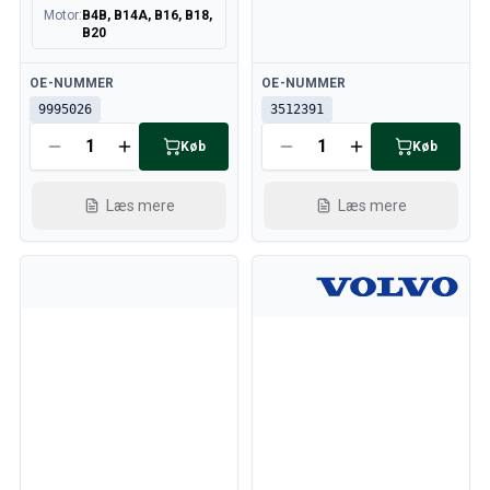
Motor
:
B4B, B14A, B16, B18,
B20
Tilgængelig
Tilgængelig
OE-NUMMER
OE-NUMMER
9995026
3512391
Køb
Køb
Læs mere
Læs mere