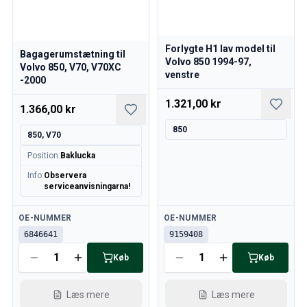
Forlygte H1 lav model til
Bagagerumstætning til
Volvo 850 1994-97,
Volvo 850, V70, V70XC
venstre
-2000
1.321,00 kr
1.366,00 kr
850
850, V70
Position
:
Baklucka
Info
:
Observera
serviceanvisningarna!
Tilgængelig
Tilgængelig
OE-NUMMER
OE-NUMMER
6846641
9159408
Køb
Køb
Læs mere
Læs mere