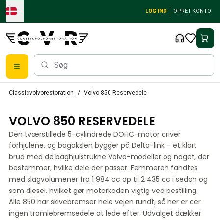
Skip to main content
LOG IND
OPRET KONTO
Klassiske Volvo-dele
Classicvolvorestoration
Volvo 850 Reservedele
Bremser
Volvo PV/Duett Reservedele
VOLVO 850 RESERVEDELE
Volvo PV/Duett bremsesystem
Den tværstillede 5-cylindrede DOHC-motor driver
Volvo PV/Duett Brændstof/udstødningssystem
forhjulene, og bagakslen bygger på Delta-link – et klart
Volvo PV/Duett Elektrisk udstyr
brud med de baghjulstrukne Volvo-modeller og noget, der
Volvo PV/Duett Forhjulsaffjedring
bestemmer, hvilke dele der passer. Femmeren fandtes
Volvo PV/Duett Interiørdele
med slagvolumener fra 1 984 cc op til 2 435 cc i sedan og
Volvo PV/Duett Karrosseridele
som diesel, hvilket gør motorkoden vigtig ved bestilling.
Volvo PV/Duett Gearkasse/baghjulsaffjedring
Alle 850 har skivebremser hele vejen rundt, så her er der
Volvo PV/Duett Kølesystem
ingen tromlebremsedele at lede efter. Udvalget dækker
Volvo PV/Duett motordele