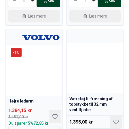
Køb
Køb
Kølesystem
Drivlinje
Gasregulering
Læs mere
Læs mere
Chassis & Styring
Varmesystem & AC
Tilbehør & Øvrige
Karrosseri
Indretning
-
5
%
Kampagne
Månedens kampagne
Værktøj til fræsning af
Højre ledarm
topstykke til 32 mm
ventilfjeder
1.384,15 kr
1.457,00 kr
1.395,00 kr
Du sparer
5%
72,85 kr