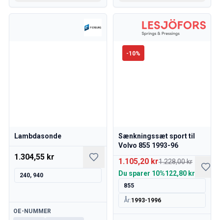
-
10
%
Lambdasonde
Sænkningssæt sport til
Volvo 855 1993-96
1.304,55 kr
1.105,20 kr
1.228,00 kr
Du sparer
10%
122,80 kr
240, 940
855
År
:
1993-1996
Tilgængelig
OE-NUMMER