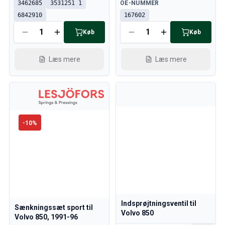
Tilgængelig
3462685
3531251 1
OE-NUMMER
6842910
167602
Køb
Køb
Læs mere
Læs mere
-
10
%
Indsprøjtningsventil til
Sænkningssæt sport til
Volvo 850
Volvo 850, 1991-96