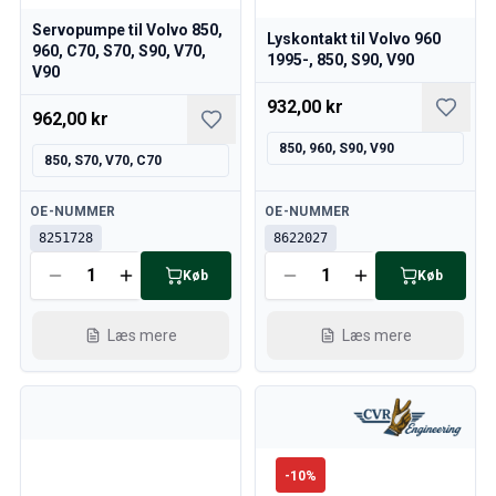
Servopumpe til Volvo 850,
Lyskontakt til Volvo 960
960, C70, S70, S90, V70,
1995-, 850, S90, V90
V90
932,00 kr
962,00 kr
850, 960, S90, V90
850, S70, V70, C70
Tilgængelig
Tilgængelig
OE-NUMMER
OE-NUMMER
8251728
8622027
Køb
Køb
Læs mere
Læs mere
-
10
%