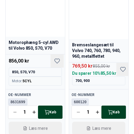
Motorophæng 5-cyl AWD
Bremseslangesæt til
til Volvo 850, S70, V70
Volvo 740, 760, 780, 940,
960, metalflettet
856,00 kr
769,50 kr
855,00 kr
850, S70, V70
Du sparer
10%
85,50 kr
700, 900
Motor
:
5CYL
Tilgængelig
Tilgængelig
OE-NUMMER
OE-NUMMER
8631699
600120
Køb
Køb
Læs mere
Læs mere