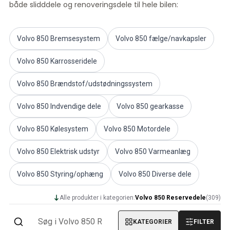
både slidddele og renoveringsdele til hele bilen:
Volvo PV/Duett Diverse
Volvo PV/Duett motor gashåndtag
Volvo PV/Duett Varme/friskluft
Volvo 850 Bremsesystem
Volvo 850 fælge/navkapsler
Volvo PV/Duett fælge/navkapsler
Volvo Amazon reservedele
Volvo 850 Karrosseridele
Volvo Amazon Karrosseridele
Volvo Amazon Bremsesystem
Volvo 850 Brændstof/udstødningssystem
Volvo Amazon Kølesystem
Volvo 850 Indvendige dele
Volvo 850 gearkasse
Volvo Amazon Elektrisk udstyr
Volvo Amazon Motordele
Volvo 850 Kølesystem
Volvo 850 Motordele
Volvo Amazon Motor gashåndtag
Volvo Amazon Brændstof/udstødningssystem
Volvo 850 Elektrisk udstyr
Volvo 850 Varmeanlæg
Volvo Amazon Forhjulsaffjedring
Volvo Amazon Interiørdele
Volvo 850 Styring/ophæng
Volvo 850 Diverse dele
Volvo Amazon Varme/friskluft
Volvo Amazon Transmission/baghjulsaffjedring
Alle produkter i kategorien:
Volvo 850 Reservedele
(
309
)
Volvo Amazon Diverse dele
Volvo Amazon fælge/navkapsler
KATEGORIER
FILTER