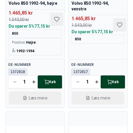
Volvo 850 1992-94, højre
Volvo 850 1992-94,
Volvo 240/260 Motor gashåndtag
venstre
Volvo 240/260 Kølesystem
1.465,85 kr
1.465,85 kr
Volvo 240/260 Gearkasse/baghjulsaffjedring
1.543,00 kr
1.543,00 kr
Volvo 240/260 Diverse
Du sparer
5%
77,15 kr
Du sparer
5%
77,15 kr
Volvo 740/760/780 Reservedele
850
850
Volvo 740/760/780 Bremsesystem
Position
:
Højre
Volvo 700 Brændstof/udstødningssystem
År
:
1992-1994
Volvo 740/760/780 Transmission/baghjulsaffjedring
Volvo 700 Kølesystem
Tilgængelig
Tilgængelig
OE-NUMMER
OE-NUMMER
Volvo 740/760/780 Diverse
1372818
1372817
Volvo 740/760/780 Elektrisk udstyr
Køb
Køb
Volvo 740/760/780 Motor gashåndtag
Volvo 700 Varmeanlæg/Friskluftsenhed
Volvo 700 fælge/navkapsler
Læs mere
Læs mere
Volvo 700 Motordele
Volvo 740/760/780 Karrosseridele
Volvo 740/760/780 Interiørdele
Volvo 740/760/780 Forhjulsaffjedring