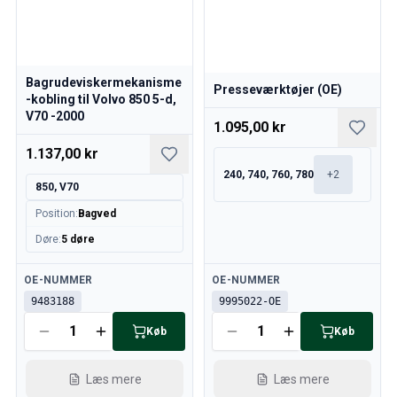
Bagrudeviskermekanisme
Presseværktøjer (OE)
-kobling til Volvo 850 5-d,
V70 -2000
1.095,00 kr
1.137,00 kr
240, 740, 760, 780
+
2
850, V70
Position
:
Bagved
Døre
:
5 døre
Tilgængelig
Tilgængelig
OE-NUMMER
OE-NUMMER
9483188
9995022-OE
Køb
Køb
Læs mere
Læs mere