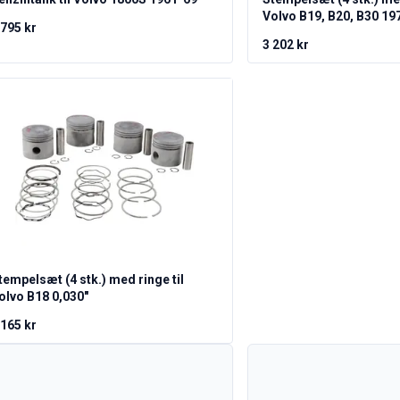
Volvo B19, B20, B30 19
 795 kr
3 202 kr
tempelsæt (4 stk.) med ringe til
olvo B18 0,030"
 165 kr