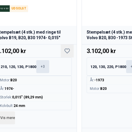
UDSOLGT
tempelsæt (4 stk.) med ringe til
Stempelsæt (4 stk.) med
olvo B19, B20, B30 1974- 0,015"
Volvo B20, B30 -1973 
.102,00 kr
3.102,00 kr
210, 120, 130, P1800
120, 130, 220, P1800
+
3
Motor
:
B20
År
:
-1973
År
:
1974-
Motor
:
B20
Storlek
:
0,015" (89,29 mm)
Kolvbult
:
24 mm
Vis mere