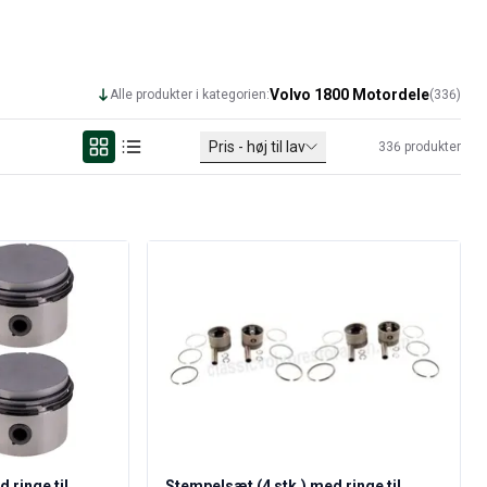
Volvo 1800 Motordele
Alle produkter i kategorien:
(
336
)
Pris - høj til lav
336
produkter
 ringe til
Stempelsæt (4 stk.) med ringe til