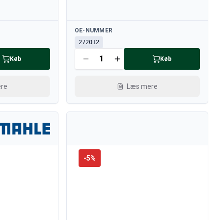
Tilgængelig
OE-NUMMER
272012
Køb
Køb
re
Læs mere
-
5
%