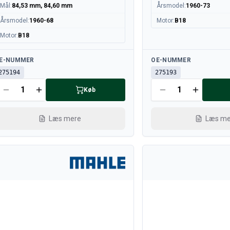
Mål
:
84,53 mm, 84,60 mm
Årsmodel
:
1960-73
Årsmodel
:
1960-68
Motor
:
B18
Motor
:
B18
lgængelig
Tilgængelig
E-NUMMER
OE-NUMMER
275194
275193
Køb
Læs mere
Læs me