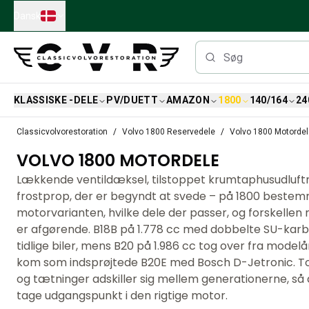
Skip to main content
Dansk
KLASSISKE -DELE
PV/DUETT
AMAZON
1800
140/164
24
Klassiske Volvo-dele
Classicvolvorestoration
Volvo 1800 Reservedele
Volvo 1800 Motordel
Bremser
VOLVO 1800 MOTORDELE
Volvo PV/Duett Reservedele
Volvo PV/Duett bremsesystem
Lækkende ventildæksel, tilstoppet krumtaphusudluftn
Volvo PV/Duett Brændstof/udstødningssystem
frostprop, der er begyndt at svede – på 1800 beste
Volvo PV/Duett Elektrisk udstyr
motorvarianten, hvilke dele der passer, og forskellen
Volvo PV/Duett Forhjulsaffjedring
er afgørende. B18B på 1.778 cc med dobbelte SU-karbu
Volvo PV/Duett Interiørdele
tidlige biler, mens B20 på 1.986 cc tog over fra model
Volvo PV/Duett Karrosseridele
kom som indsprøjtede B20E med Bosch D-Jetronic. T
Volvo PV/Duett Gearkasse/baghjulsaffjedring
og tætninger adskiller sig mellem generationerne, så d
Volvo PV/Duett Kølesystem
tage udgangspunkt i den rigtige motor.
Volvo PV/Duett motordele