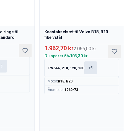
 ringe til
Knastakselsæt til Volvo B18, B20
Standard
fiber/stål
1.962,70 kr
2.066,00 kr
Du sparer
5%
103,30 kr
+
3
PV544, 210, 120, 130
+
5
Motor
:
B18, B20
Årsmodel
:
1960-73