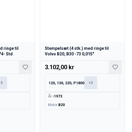
 ringe til
Stempelsæt (4 stk.) med ringe til
74- Std
Volvo B20, B30 -73 0,015"
3.102,00 kr
120, 130, 220, P1800
+
3
+
3
År
:
-1973
Motor
:
B20