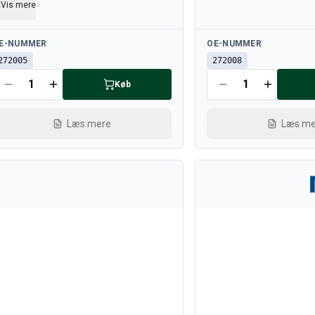
Vis mere
lgængelig
Tilgængelig
E-NUMMER
OE-NUMMER
272005
272008
Køb
Læs mere
Læs me