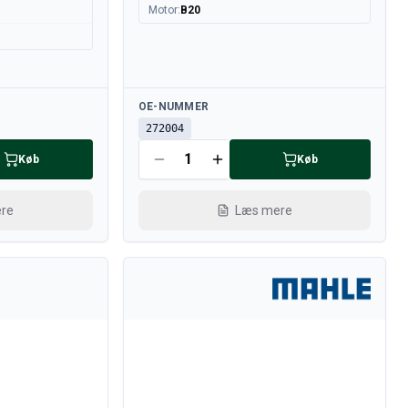
Motor
:
B20
Tilgængelig
OE-NUMMER
272004
Køb
Køb
re
Læs mere