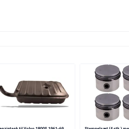
enzintank til Volvo 1800S 1961-69
Stempelsæt (4 stk.) med