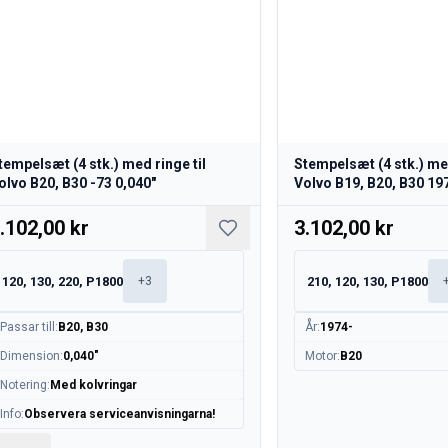
tempelsæt (4 stk.) med ringe til
Stempelsæt (4 stk.) med
olvo B20, B30 -73 0,040"
Volvo B19, B20, B30 19
.102,00 kr
3.102,00 kr
120, 130, 220, P1800
210, 120, 130, P1800
+
3
Passar till
:
B20, B30
År
:
1974-
Dimension
:
0,040"
Motor
:
B20
Notering
:
Med kolvringar
Info
:
Observera serviceanvisningarna!