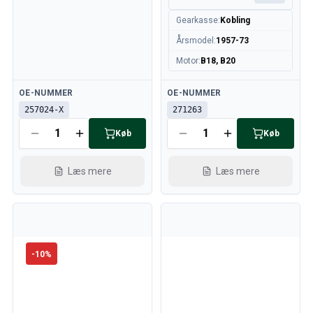
Gearkasse
:
Kobling
Årsmodel
:
1957-73
Motor
:
B18, B20
Tilgængelig
Tilgængelig
OE-NUMMER
OE-NUMMER
257024-X
271263
Køb
Køb
Læs mere
Læs mere
-
10
%