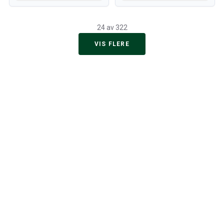
24 av 322
VIS FLERE