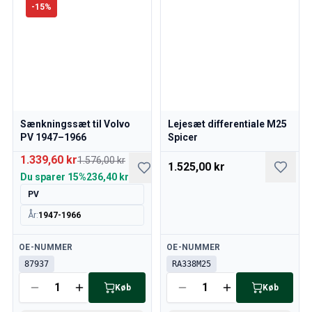
-
15
%
Sænkningssæt til Volvo
Lejesæt differentiale M25
PV 1947–1966
Spicer
1.339,60 kr
1.576,00 kr
1.525,00 kr
Du sparer
15%
236,40 kr
PV
År
:
1947-1966
Tilgængelig
Tilgængelig
OE-NUMMER
OE-NUMMER
87937
RA338M25
Køb
Køb