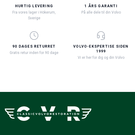
HURTIG LEVERING
1 ÅRS GARANTI
Fra vores lager i Hökerum,
På alle dele til din Volvo
Sverige
90 DAGES RETURRET
VOLVO-EKSPERTISE SIDEN
1999
Gratis retur inden for 90 dage
Vi er her for dig og din Volvo