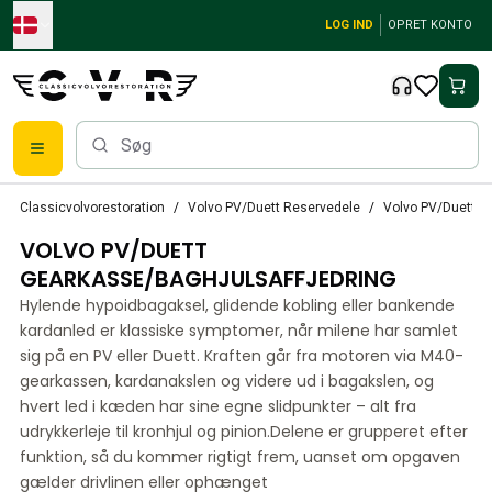
Skip to main content
LOG IND
OPRET KONTO
Klassiske Volvo-dele
Classicvolvorestoration
Volvo PV/Duett Reservedele
Volvo PV/Duett G
Bremser
VOLVO PV/DUETT
Volvo PV/Duett Reservedele
Volvo PV/Duett bremsesystem
GEARKASSE/BAGHJULSAFFJEDRING
Volvo PV/Duett Brændstof/udstødningssystem
Hylende hypoidbagaksel, glidende kobling eller bankende
Volvo PV/Duett Elektrisk udstyr
kardanled er klassiske symptomer, når milene har samlet
Volvo PV/Duett Forhjulsaffjedring
sig på en PV eller Duett. Kraften går fra motoren via M40-
Volvo PV/Duett Interiørdele
gearkassen, kardanakslen og videre ud i bagakslen, og
Volvo PV/Duett Karrosseridele
hvert led i kæden har sine egne slidpunkter – alt fra
udrykkerleje til kronhjul og pinion.Delene er grupperet efter
Volvo PV/Duett Gearkasse/baghjulsaffjedring
funktion, så du kommer rigtigt frem, uanset om opgaven
Volvo PV/Duett Kølesystem
gælder drivlinen eller ophænget
Volvo PV/Duett motordele