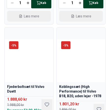
Kølesystem
Køb
Køb
Drivlinje
Gasregulering
Læs mere
Læs mere
Chassis & Styring
Varmesystem & AC
Tilbehør & Øvrige
Karrosseri
Indretning
-
5
%
-
5
%
Kampagne
Månedens kampagne
Fjederboltsæt til Volvo
Koblingssæt (High
Duett
Performance) til Volvo
B18, B20, uden lejer -1978
1.888,60 kr
1.801,20 kr
1.988,00 kr
1.896,00 kr