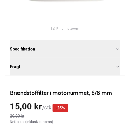
Volvo PV/Duett Diverse
Volvo PV/Duett motor gashåndtag
Volvo PV/Duett Varme/friskluft
Volvo PV/Duett fælge/navkapsler
Pinch to zoom
Volvo Amazon reservedele
Volvo Amazon Karrosseridele
Volvo Amazon Bremsesystem
Specifikation
Volvo Amazon Kølesystem
Volvo Amazon Elektrisk udstyr
Fragt
Volvo Amazon Motordele
Volvo Amazon Motor gashåndtag
Volvo Amazon Brændstof/udstødningssystem
Volvo Amazon Forhjulsaffjedring
Brændstoffilter i motorrummet, 6/8 mm
Volvo Amazon Interiørdele
Volvo Amazon Varme/friskluft
15,00 kr
/
stk.
-
25
%
Volvo Amazon Transmission/baghjulsaffjedring
Volvo Amazon Diverse dele
20,00 kr
Nettopris (inklusive moms)
Volvo Amazon fælge/navkapsler