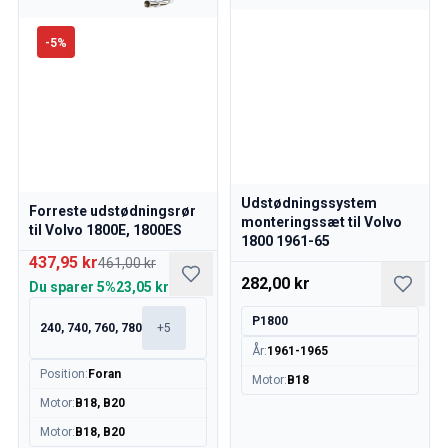
-
5
%
Udstødningssystem
Forreste udstødningsrør
monteringssæt til Volvo
til Volvo 1800E, 1800ES
1800 1961-65
437,95 kr
461,00 kr
282,00 kr
Du sparer
5%
23,05 kr
P1800
240, 740, 760, 780
+
5
År
:
1961-1965
Position
:
Foran
Motor
:
B18
Motor
:
B18, B20
Motor
:
B18, B20