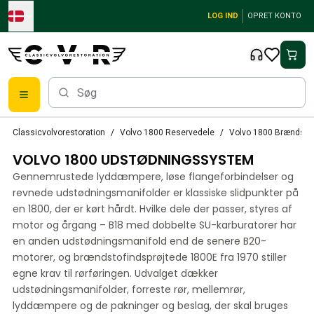
Skip to main content
LOG IND
OPRET KONTO
Klassiske Volvo-dele
Classicvolvorestoration
Volvo 1800 Reservedele
Volvo 1800 Brændsto
Bremser
VOLVO 1800 UDSTØDNINGSSYSTEM
Volvo PV/Duett Reservedele
Volvo PV/Duett bremsesystem
Gennemrustede lyddæmpere, løse flangeforbindelser og
Volvo PV/Duett Brændstof/udstødningssystem
revnede udstødningsmanifolder er klassiske slidpunkter på
Volvo PV/Duett Elektrisk udstyr
en 1800, der er kørt hårdt. Hvilke dele der passer, styres af
motor og årgang – B18 med dobbelte SU-karburatorer har
Volvo PV/Duett Forhjulsaffjedring
en anden udstødningsmanifold end de senere B20-
Volvo PV/Duett Interiørdele
motorer, og brændstofindsprøjtede 1800E fra 1970 stiller
Volvo PV/Duett Karrosseridele
egne krav til rørføringen. Udvalget dækker
Volvo PV/Duett Gearkasse/baghjulsaffjedring
udstødningsmanifolder, forreste rør, mellemrør,
Volvo PV/Duett Kølesystem
lyddæmpere og de pakninger og beslag, der skal bruges
Volvo PV/Duett motordele