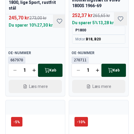
monteringssæt til Volvo
1800, lige Sport, rustfrit
1800S 1966-69
stål
252,37 kr
265,65 kr
245,70 kr
273,00 kr
Du sparer
5%
13,28 kr
Du sparer
10%
27,30 kr
P1800
Motor
:
B18, B20
Tilgængelig
Tilgængelig
OE-NUMMER
OE-NUMMER
667970
270711
Køb
Køb
Læs mere
Læs mere
-
5
%
-
10
%