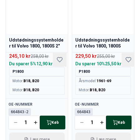
Udstødningssystemholde
Udstødningssystemholde
r til Volvo 1800, 1800S 2"
r til Volvo 1800, 1800S
245,10 kr
229,50 kr
258,00 kr
255,00 kr
Du sparer
5%
12,90 kr
Du sparer
10%
25,50 kr
P1800
P1800
Motor
:
B18, B20
Årsmodel
:
1961-69
Motor
:
B18, B20
Motor
:
B18, B20
Tilgængelig
Tilgængelig
OE-NUMMER
OE-NUMMER
664843-2
664843
Køb
Køb
Læs mere
Læs mere