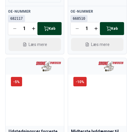
Tilgængelig
Tilgængelig
OE-NUMMER
OE-NUMMER
682117
668510
Køb
Køb
Læs mere
Læs mere
-
5
%
-
10
%
Udstødningsrør forreste
Midterste lyddæmper til