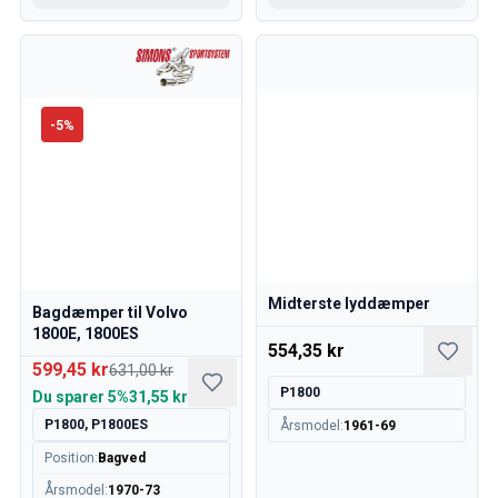
-
5
%
Midterste lyddæmper
Bagdæmper til Volvo
1800E, 1800ES
554,35 kr
599,45 kr
631,00 kr
P1800
Du sparer
5%
31,55 kr
P1800, P1800ES
Årsmodel
:
1961-69
Position
:
Bagved
Årsmodel
:
1970-73