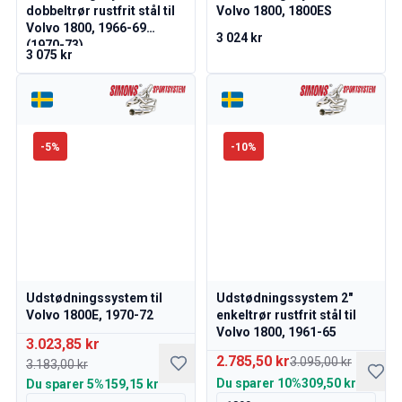
Volvo 140/164 motor gashåndtag
dobbeltrør rustfrit stål til
Volvo 1800, 1800ES
Volvo 1800, 1966-69
Volvo 140/164 Motordele
3 024 kr
(1970-73)
Volvo 140/164 Forhjulsaffjedring
3 075 kr
Volvo 140/164 Brændstof/udstødningssystem
Volvo 140/164 Varme/friskluft
Volvo 140/164 Interiørdele
Volvo 140/164 Transmission/baghjulsaffjedring
-
5
%
-
10
%
Volvo 140/164 Diverse
Volvo 140/164 fælge/navkapsler
Volvo 240/260 Reservedele
Volvo 240/260 Bremsesystem
Volvo 240/260 Brændstof/udstødningssystem
Volvo 240/260 Elektrisk udstyr
Volvo 240/260 Forhjulsaffjedring
Udstødningssystem til
Udstødningssystem 2"
Volvo 240/260 Indvendige dele
Volvo 1800E, 1970-72
enkeltrør rustfrit stål til
Volvo 240/260 fælge
Volvo 1800, 1961-65
3.023,85 kr
Volvo 240/260 Motordele
2.785,50 kr
3.095,00 kr
3.183,00 kr
Volvo 240/260 karrosseridele
Du sparer
10%
309,50 kr
Du sparer
5%
159,15 kr
Volvo 240/260 Varme/friskluft