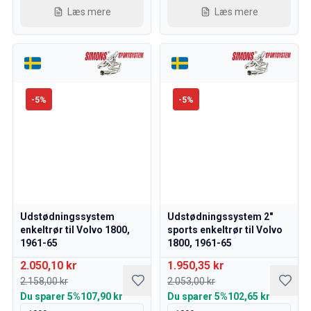
Kølesystem
Læs mere
Læs mere
Drivlinje
Gasregulering
Chassis & Styring
Varmesystem & AC
Tilbehør & Øvrige
-
5
%
-
5
%
Karrosseri
Indretning
Kampagne
Månedens kampagne
Udstødningssystem
Udstødningssystem 2"
enkeltrør til Volvo 1800,
sports enkeltrør til Volvo
1961-65
1800, 1961-65
2.050,10 kr
1.950,35 kr
2.158,00 kr
2.053,00 kr
Du sparer
5%
107,90 kr
Du sparer
5%
102,65 kr