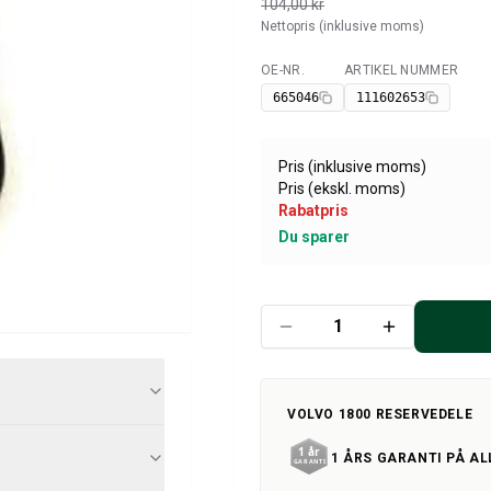
104,00 kr
Nettopris (inklusive moms)
OE-NR.
ARTIKEL NUMMER
Tilgængelig
665046
111602653
Pris (inklusive moms)
Pris (ekskl. moms)
Rabatpris
Du sparer
VOLVO 1800 RESERVEDELE
1 ÅRS GARANTI PÅ AL