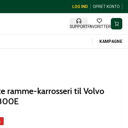
LOG IND
OPRET KONTO
SUPPORT
FAVORITTER
KAMPAGNE
e ramme-karrosseri til Volvo
1800E
%