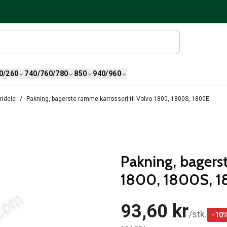
0/260
740/760/780
850
940/960
ridele
Pakning, bagerste ramme-karrosseri til Volvo 1800, 1800S, 1800E
Pakning, bagerst
1800, 1800S, 
93,60 kr
/
stk.
-
10