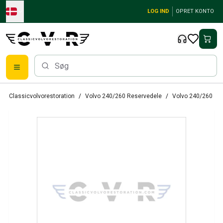
Skip to main content
LOG IND
OPRET KONTO
Klassiske Volvo-dele
Classicvolvorestoration
Volvo 240/260 Reservedele
Volvo 240/260 B
Bremser
Volvo PV/Duett Reservedele
Volvo PV/Duett bremsesystem
Volvo PV/Duett Brændstof/udstødningssystem
Volvo PV/Duett Elektrisk udstyr
Volvo PV/Duett Forhjulsaffjedring
Volvo PV/Duett Interiørdele
Volvo PV/Duett Karrosseridele
Volvo PV/Duett Gearkasse/baghjulsaffjedring
Volvo PV/Duett Kølesystem
Volvo PV/Duett motordele