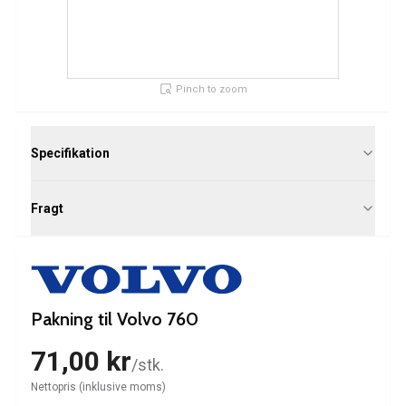
Volvo PV/Duett Diverse
Volvo PV/Duett motor gashåndtag
Volvo PV/Duett Varme/friskluft
Volvo PV/Duett fælge/navkapsler
Pinch to zoom
Volvo Amazon reservedele
Volvo Amazon Karrosseridele
Volvo Amazon Bremsesystem
Specifikation
Volvo Amazon Kølesystem
Volvo Amazon Elektrisk udstyr
Fragt
Volvo Amazon Motordele
Volvo Amazon Motor gashåndtag
Volvo Amazon Brændstof/udstødningssystem
Volvo Amazon Forhjulsaffjedring
Volvo Amazon Interiørdele
Pakning til Volvo 760
Volvo Amazon Varme/friskluft
Volvo Amazon Transmission/baghjulsaffjedring
71,00 kr
Volvo Amazon Diverse dele
/
stk.
Volvo Amazon fælge/navkapsler
Nettopris (inklusive moms)