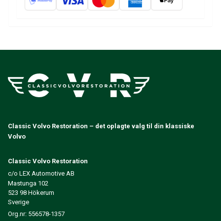
Volvo 140/164 motor gashåndtag
Volvo 140/164 Motordele
Volvo 140/164 Forhjulsaffjedring
Volvo 140/164 Brændstof/udstødningssystem
Volvo 140/164 Varme/friskluft
Volvo 140/164 Interiørdele
Volvo 140/164 Transmission/baghjulsaffjedring
Volvo 140/164 Diverse
Volvo 140/164 fælge/navkapsler
Volvo 240/260 Reservedele
Volvo 240/260 Bremsesystem
Classic Volvo Restoration – det oplagte valg til din klassiske
Volvo 240/260 Brændstof/udstødningssystem
Volvo
Volvo 240/260 Elektrisk udstyr
Volvo 240/260 Forhjulsaffjedring
Classic Volvo Restoration
Volvo 240/260 Indvendige dele
c/o LEX Automotive AB
Volvo 240/260 fælge
Mastunga 102
523 98 Hökerum
Volvo 240/260 Motordele
Sverige
Volvo 240/260 karrosseridele
Org.nr: 556578-1357
Volvo 240/260 Varme/friskluft