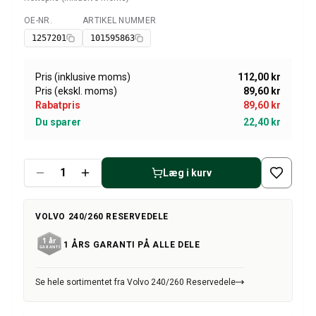
Volvo 1800 Reservedele
Volvo 1800 Bremsesystem
OE-NR.
ARTIKEL NUMMER
Tilgængelig
Volvo 1800 Brændstof/udstødningssystem
1257201
101595863
Volvo 1800 Karrosseridele
Volvo 1800 Kølesystem
Pris (inklusive moms)
112,00 kr
Volvo 1800 Motor gashåndtag
Pris (ekskl. moms)
89,60 kr
Volvo 1800 Motordele
Rabatpris
89,60 kr
Volvo 1800 Elektrisk udstyr
Du sparer
22,40 kr
Volvo 1800 Forhjulsaffjedring
Volvo 1800 Gearkasse/ophæng bagtil
Volvo 1800 Indvendige dele
Læg i kurv
Volvo 1800 Varmeanlæg/Friskluft (1961-73)
Volvo 1800 hjul/navkapsler
VOLVO 240/260 RESERVEDELE
Volvo 1800 Diverse
Volvo 140/164 Reservedele
1 ÅRS GARANTI PÅ ALLE DELE
Volvo 140/164 karrosseridele
Volvo 140/164 bremsesystem
Se hele sortimentet fra Volvo 240/260 Reservedele
Volvo 140/164 Kølesystem
Volvo 140/164 Elektrisk udstyr