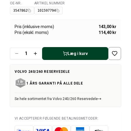
Volvo 1800 Reservedele
OE-NR.
ARTIKEL NUMMER
Tilgængelig
Volvo 1800 Bremsesystem
3547862
101597794
Volvo 1800 Brændstof/udstødningssystem
Volvo 1800 Karrosseridele
Pris (inklusive moms)
143,00 kr
Volvo 1800 Kølesystem
Pris (ekskl. moms)
114,40 kr
Volvo 1800 Motor gashåndtag
Volvo 1800 Motordele
Volvo 1800 Elektrisk udstyr
Læg i kurv
Volvo 1800 Forhjulsaffjedring
Volvo 1800 Gearkasse/ophæng bagtil
Volvo 1800 Indvendige dele
VOLVO 240/260 RESERVEDELE
Volvo 1800 Varmeanlæg/Friskluft (1961-73)
1 ÅRS GARANTI PÅ ALLE DELE
Volvo 1800 hjul/navkapsler
Volvo 1800 Diverse
Volvo 140/164 Reservedele
Se hele sortimentet fra Volvo 240/260 Reservedele
Volvo 140/164 karrosseridele
Volvo 140/164 bremsesystem
VI ACCEPTERER FØLGENDE BETALINGSMETODER:
Volvo 140/164 Kølesystem
Volvo 140/164 Elektrisk udstyr