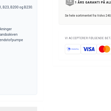
1 ÅRS GARANTI PÅ AL
1, B23, B200 og B230.
Se hele sortimentet fra Volvo 24
akninger
standsskiven
VI ACCEPTERER FØLGENDE BE
brændstofpumpe