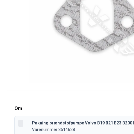
Volvo PV/Duett Diverse
Volvo PV/Duett motor gashåndtag
Volvo PV/Duett Varme/friskluft
Volvo PV/Duett fælge/navkapsler
Volvo Amazon reservedele
Volvo Amazon Karrosseridele
Volvo Amazon Bremsesystem
Volvo Amazon Kølesystem
Volvo Amazon Elektrisk udstyr
Volvo Amazon Motordele
Volvo Amazon Motor gashåndtag
Volvo Amazon Brændstof/udstødningssystem
Volvo Amazon Forhjulsaffjedring
Volvo Amazon Interiørdele
Volvo Amazon Varme/friskluft
Om
Volvo Amazon Transmission/baghjulsaffjedring
Volvo Amazon Diverse dele
Pakning brændstofpumpe Volvo B19 B21 B23 B200
Volvo Amazon fælge/navkapsler
Varenummer 3514628