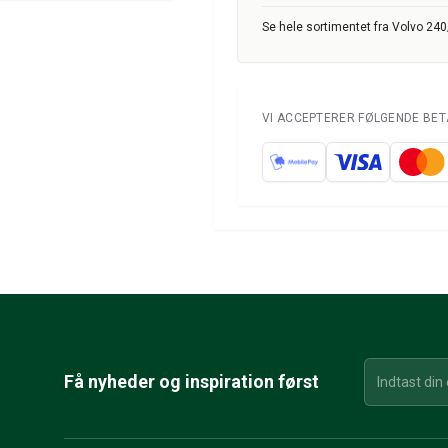
Se hele sortimentet fra Volvo 24
VI ACCEPTERER FØLGENDE BE
Få nyheder og inspiration først