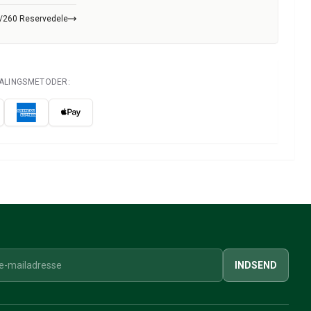
0/260 Reservedele
TALINGSMETODER:
INDSEND