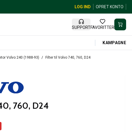
LOG IND
OPRET KONTO
SUPPORT
FAVORITTER
KAMPAGNE
etor Volvo 240 (1988-93)
Filter til Volvo 740, 760, D24
 740, 760, D24