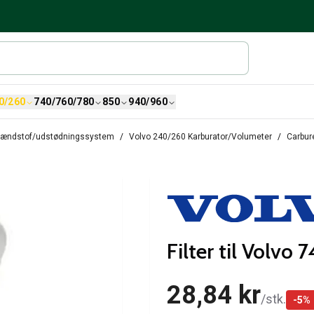
0/260
740/760/780
850
940/960
rændstof/udstødningssystem
Volvo 240/260 Karburator/Volumeter
Carbur
Filter til Volvo
28,84 kr
/
stk.
-
5
%