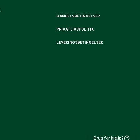
E
HANDELSBETINGELSER
PRIVATLIVSPOLITIK
LEVERINGSBETINGELSER
Brug for hjælp?