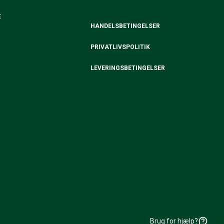
E
HANDELSBETINGELSER
PRIVATLIVSPOLITIK
LEVERINGSBETINGELSER
Brug for hjælp?