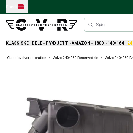
Skip to main content
Dansk
KLASSISKE -DELE
PV/DUETT
AMAZON
1800
140/164
24
Klassiske Volvo-dele
Classicvolvorestoration
Volvo 240/260 Reservedele
Volvo 240/260 B
Bremser
Volvo PV/Duett Reservedele
Volvo PV/Duett bremsesystem
Volvo PV/Duett Brændstof/udstødningssystem
Volvo PV/Duett Elektrisk udstyr
Volvo PV/Duett Forhjulsaffjedring
Volvo PV/Duett Interiørdele
Volvo PV/Duett Karrosseridele
Volvo PV/Duett Gearkasse/baghjulsaffjedring
Volvo PV/Duett Kølesystem
Volvo PV/Duett motordele