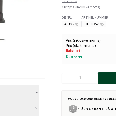
813,51 kr
Nettopris (inklusive moms)
OE-NR.
ARTIKEL NUMMER
Tilgængelig
463863
101601525
Pris (inklusive moms)
Pris (ekskl. moms)
Rabatpris
Du sparer
VOLVO 240/260 RESERVEDEL
1 ÅRS GARANTI PÅ AL