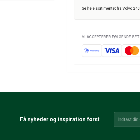
Se hele sortimentet fra Volvo 24
VI ACCEPTERER FØLGENDE BE
Få nyheder og inspiration først