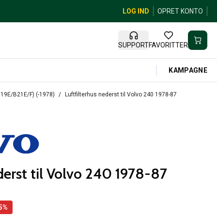
LOG IND
OPRET KONTO
SUPPORT
FAVORITTER
KAMPAGNE
(B19E/B21E/F) (-1978)
Luftfilterhus nederst til Volvo 240 1978-87
derst til Volvo 240 1978-87
5
%