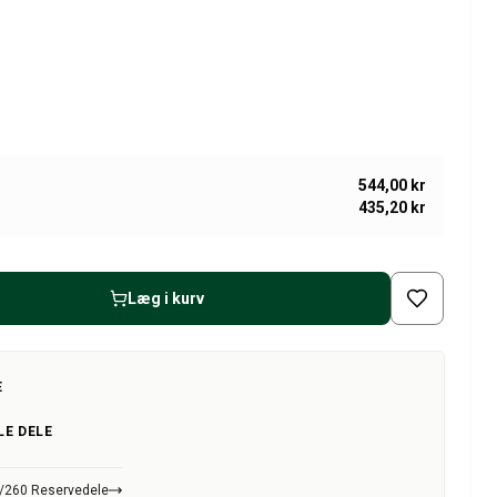
544,00 kr
435,20 kr
Læg i kurv
E
LE DELE
0/260 Reservedele