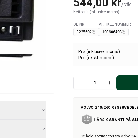
544,00 kr
/
stk.
Nettopris (inklusive moms)
OE-NR.
ARTIKEL NUMMER
Tilgængelig
1235602
101606498
Pris (inklusive moms)
Pris (ekskl. moms)
VOLVO 240/260 RESERVEDEL
1 ÅRS GARANTI PÅ AL
Se hele sortimentet fra Volvo 24