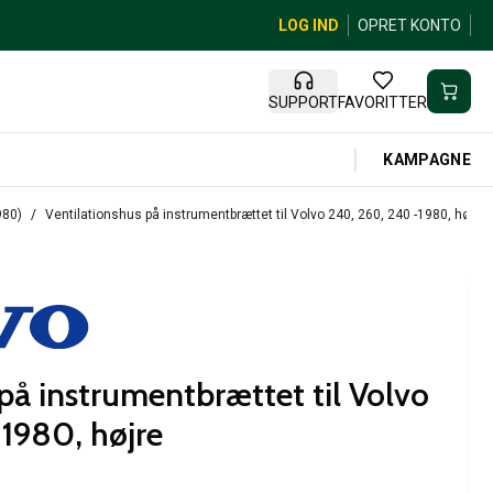
LOG IND
OPRET KONTO
SUPPORT
FAVORITTER
KAMPAGNE
980)
Ventilationshus på instrumentbrættet til Volvo 240, 260, 240 -1980, højre
på instrumentbrættet til Volvo
1980, højre