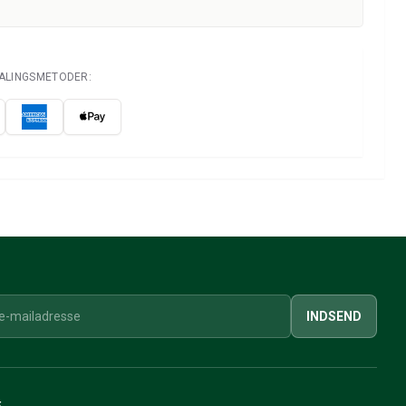
TALINGSMETODER:
INDSEND
E