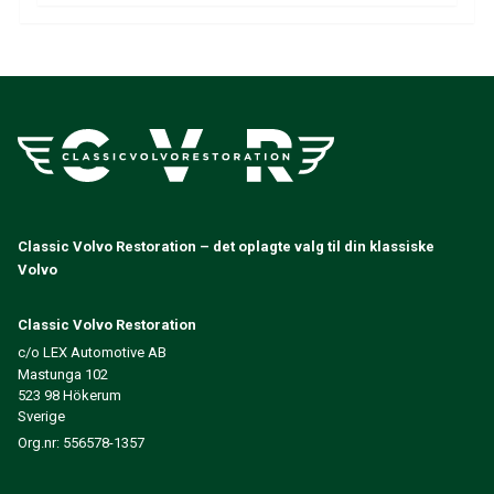
Volvo 140/164 motor gashåndtag
Volvo 140/164 Motordele
Volvo 140/164 Forhjulsaffjedring
Volvo 140/164 Brændstof/udstødningssystem
Volvo 140/164 Varme/friskluft
Volvo 140/164 Interiørdele
Volvo 140/164 Transmission/baghjulsaffjedring
Volvo 140/164 Diverse
Volvo 140/164 fælge/navkapsler
Volvo 240/260 Reservedele
Classic Volvo Restoration – det oplagte valg til din klassiske
Volvo
Volvo 240/260 Bremsesystem
Volvo 240/260 Brændstof/udstødningssystem
Classic Volvo Restoration
Volvo 240/260 Elektrisk udstyr
Volvo 240/260 Forhjulsaffjedring
c/o LEX Automotive AB
Mastunga 102
Volvo 240/260 Indvendige dele
523 98 Hökerum
Volvo 240/260 fælge
Sverige
Volvo 240/260 Motordele
Org.nr: 556578-1357
Volvo 240/260 karrosseridele
Volvo 240/260 Varme/friskluft