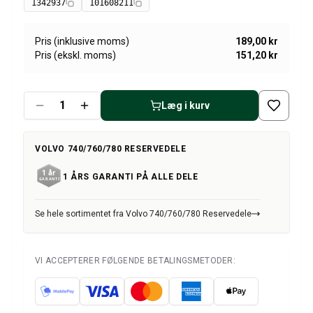
Volvo 1800 Reservedele
1342937
101608211
Volvo 1800 Bremsesystem
Volvo 1800 Brændstof/udstødningssystem
Pris (inklusive moms)
189,00 kr
Volvo 1800 Karrosseridele
Pris (ekskl. moms)
151,20 kr
Volvo 1800 Kølesystem
Volvo 1800 Motor gashåndtag
Volvo 1800 Motordele
Læg i kurv
Volvo 1800 Elektrisk udstyr
Volvo 1800 Forhjulsaffjedring
VOLVO 740/760/780 RESERVEDELE
Volvo 1800 Gearkasse/ophæng bagtil
Volvo 1800 Indvendige dele
1 ÅRS GARANTI PÅ ALLE DELE
Volvo 1800 Varmeanlæg/Friskluft (1961-73)
Volvo 1800 hjul/navkapsler
Se hele sortimentet fra Volvo 740/760/780 Reservedele
Volvo 1800 Diverse
Volvo 140/164 Reservedele
Volvo 140/164 karrosseridele
VI ACCEPTERER FØLGENDE BETALINGSMETODER:
Volvo 140/164 bremsesystem
Volvo 140/164 Kølesystem
Volvo 140/164 Elektrisk udstyr