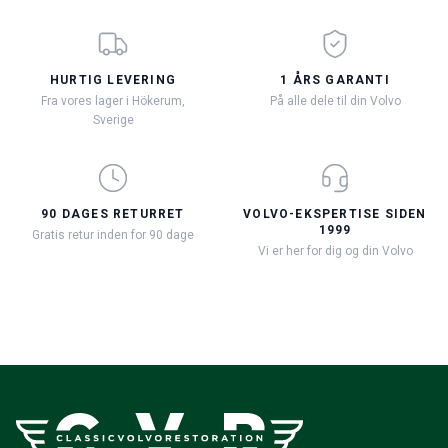
HURTIG LEVERING
1 ÅRS GARANTI
Fra vores lager i Hökerum,
På alle dele til din Volvo
Sverige
90 DAGES RETURRET
VOLVO-EKSPERTISE SIDEN
1999
Gratis retur inden for 90 dage
Vi er her for dig og din Volvo