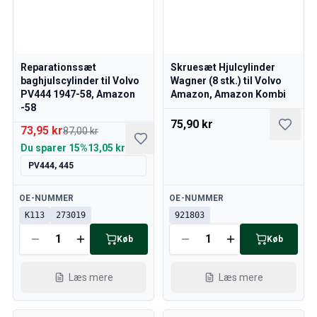
Reparationssæt
Skruesæt Hjulcylinder
baghjulscylinder til Volvo
Wagner (8 stk.) til Volvo
PV444 1947-58, Amazon
Amazon, Amazon Kombi
-58
75,90 kr
73,95 kr
87,00 kr
Du sparer
15%
13,05 kr
PV444, 445
Tilgængelig
Tilgængelig
OE-NUMMER
OE-NUMMER
K113
273019
921803
Køb
Køb
Læs mere
Læs mere