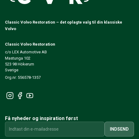
Classic Volvo Restoration – det oplagte valg til din klassiske
Volvo
Classic Volvo Restoration
c/o LEX Automotive AB
Mastunga 102
523 98 Hökerum
Sverige
Org.nr: 556578-1357
Få nyheder og inspiration først
INDSEND