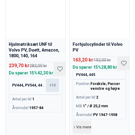
Volvo 240/260 Motor gashåndtag
Volvo 240/260 Kølesystem
Volvo 240/260 Gearkasse/baghjulsaffjedring
Volvo 240/260 Diverse
Volvo 740/760/780 Reservedele
Volvo 740/760/780 Bremsesystem
Hjulmøtriksæt UNF til
Forhjulscylinder til Volvo
Volvo 700 Brændstof/udstødningssystem
Volvo PV, Duett, Amazon,
PV
Volvo 740/760/780 Transmission/baghjulsaffjedring
1800, 140, 164
163,20 kr
192,00 kr
Volvo 700 Kølesystem
239,70 kr
282,00 kr
Du sparer
15%
28,80 kr
Volvo 740/760/780 Diverse
Du sparer
15%
42,30 kr
PV444, 445
Volvo 740/760/780 Elektrisk udstyr
Position
:
Foraksle, Passer
Volvo 740/760/780 Motor gashåndtag
PV444, PV544, 445, 210
+
10
venstre og højre
Volvo 700 Varmeanlæg/Friskluftsenhed
Antal per bil
:
2
Volvo 700 fælge/navkapsler
Antal per bil
:
1
Volvo 700 Motordele
Mål
:
1" / Ø 25,2 mm
Årsmodel
:
1957-84
Volvo 740/760/780 Karrosseridele
Årsmodel
:
PV 1947-1958
Volvo 740/760/780 Interiørdele
Vis mere
Volvo 740/760/780 Forhjulsaffjedring