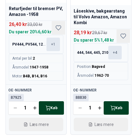
Returfjeder til bremser PV,
Låseskive, bakgearstang
Amazon -1958
til Volvo Amazon, Amazon
Kombi
26,40 kr
33,00 kr
Du sparer
20%
6,60 kr
28,19 kr
29,67 kr
Du sparer
5%
1,48 kr
PV444, PV544, 120, 130
+
1
444, 544, 445, 210
+
4
Antal per bil
:
2
Position
:
Bagved
Årsmodel
:
1947-1958
Årsmodel
:
1962-70
Motor
:
B4B, B14, B16
Tilgængelig
Tilgængelig
OE-NUMMER
OE-NUMMER
87925
88830
Køb
Køb
Læs mere
Læs mere