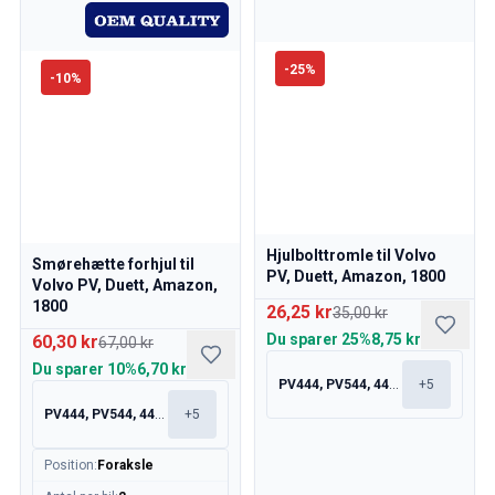
-
25
%
-
10
%
Hjulbolttromle til Volvo
Smørehætte forhjul til
PV, Duett, Amazon, 1800
Volvo PV, Duett, Amazon,
1800
26,25 kr
35,00 kr
Du sparer
25%
8,75 kr
60,30 kr
67,00 kr
Du sparer
10%
6,70 kr
PV444, PV544, 445, 210
+
5
PV444, PV544, 445, 210
+
5
Position
:
Foraksle