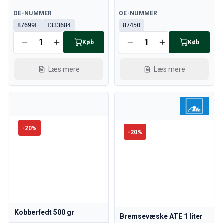
Volvo 850 Reservedele
Volvo 850 Bremsesystem
Tilgængelig
Tilgængelig
OE-NUMMER
OE-NUMMER
Volvo 850 fælge/navkapsler
87699L
1333684
87450
Volvo 850 Karrosseridele
Køb
Køb
Volvo 850 Brændstof/udstødningssystem
Volvo 850 Indvendige dele
Læs mere
Læs mere
Volvo 850 gearkasse
Volvo 850 Kølesystem
Volvo 850 Motordele
Volvo 850 Elektrisk udstyr
Volvo 850 Varmeanlæg
-
20
%
Volvo 850 Styring/ophæng
-
20
%
Volvo 850 Diverse dele
Volvo 940/960 Reservedele
Bremser
Elsystem
Motor
Brændstof & Udstødning
Kobberfedt 500 gr
Fælge & Dæk
Bremsevæske ATE 1 liter