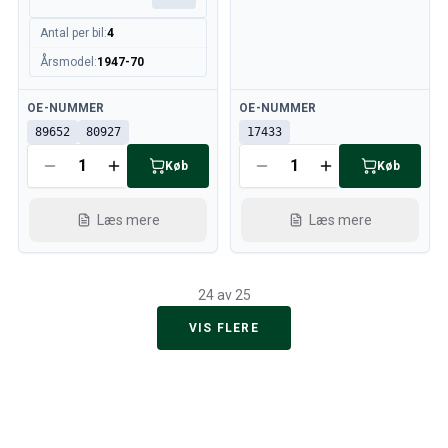
Antal per bil
:
4
Årsmodel
:
1947-70
Tilgængelig
Tilgængelig
OE-NUMMER
OE-NUMMER
89652
80927
17433
Køb
Køb
Læs mere
Læs mere
24 av 25
VIS FLERE