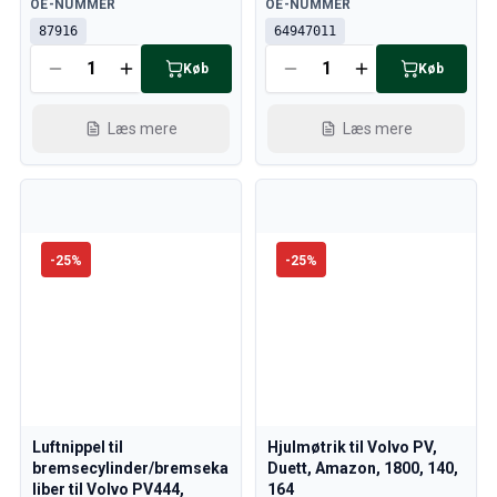
Tilgængelig
Tilgængelig
OE-NUMMER
OE-NUMMER
87916
64947011
Køb
Køb
Læs mere
Læs mere
-
25
%
-
25
%
Luftnippel til
Hjulmøtrik til Volvo PV,
bremsecylinder/bremseka
Duett, Amazon, 1800, 140,
liber til Volvo PV444,
164