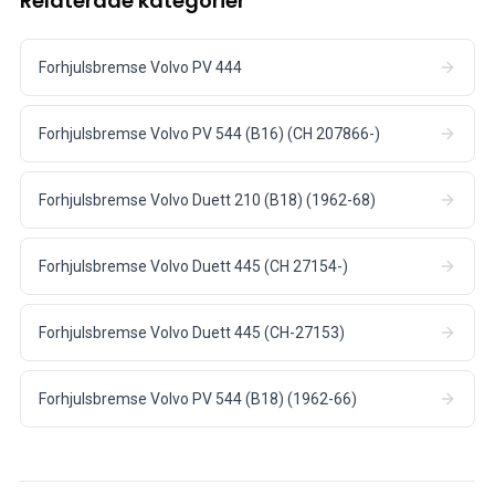
Relaterade kategorier
Forhjulsbremse Volvo PV 444
Forhjulsbremse Volvo PV 544 (B16) (CH 207866-)
Forhjulsbremse Volvo Duett 210 (B18) (1962-68)
Forhjulsbremse Volvo Duett 445 (CH 27154-)
Forhjulsbremse Volvo Duett 445 (CH-27153)
Forhjulsbremse Volvo PV 544 (B18) (1962-66)