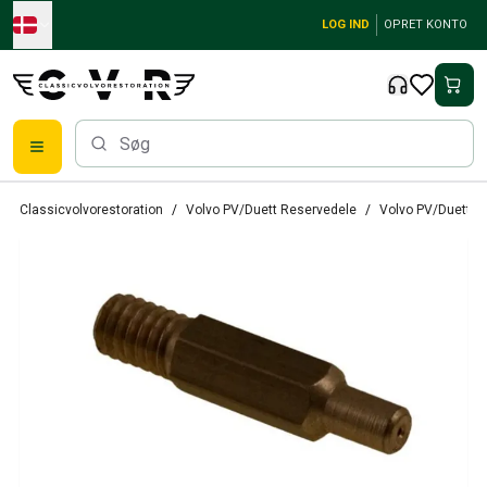
Skip to main content
LOG IND
OPRET KONTO
Klassiske Volvo-dele
Classicvolvorestoration
Volvo PV/Duett Reservedele
Volvo PV/Duett 
Bremser
Volvo PV/Duett Reservedele
Volvo PV/Duett bremsesystem
Volvo PV/Duett Brændstof/udstødningssystem
Volvo PV/Duett Elektrisk udstyr
Volvo PV/Duett Forhjulsaffjedring
Volvo PV/Duett Interiørdele
Volvo PV/Duett Karrosseridele
Volvo PV/Duett Gearkasse/baghjulsaffjedring
Volvo PV/Duett Kølesystem
Volvo PV/Duett motordele