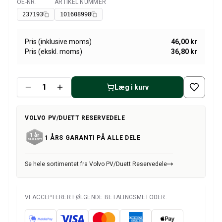
Volvo 1800 Reservedele
OE-NR.
ARTIKEL NUMMER
Tilgængelig
Volvo 1800 Bremsesystem
237193
101608998
Volvo 1800 Brændstof/udstødningssystem
Volvo 1800 Karrosseridele
Pris (inklusive moms)
46,00 kr
Volvo 1800 Kølesystem
Pris (ekskl. moms)
36,80 kr
Volvo 1800 Motor gashåndtag
Volvo 1800 Motordele
Volvo 1800 Elektrisk udstyr
Læg i kurv
Volvo 1800 Forhjulsaffjedring
Volvo 1800 Gearkasse/ophæng bagtil
VOLVO PV/DUETT RESERVEDELE
Volvo 1800 Indvendige dele
Volvo 1800 Varmeanlæg/Friskluft (1961-73)
1 ÅRS GARANTI PÅ ALLE DELE
Volvo 1800 hjul/navkapsler
Volvo 1800 Diverse
Se hele sortimentet fra Volvo PV/Duett Reservedele
Volvo 140/164 Reservedele
Volvo 140/164 karrosseridele
Volvo 140/164 bremsesystem
VI ACCEPTERER FØLGENDE BETALINGSMETODER:
Volvo 140/164 Kølesystem
Volvo 140/164 Elektrisk udstyr