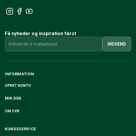
Volvo 240/260 Motor gashåndtag
Volvo 240/260 Kølesystem
Volvo 240/260 Gearkasse/baghjulsaffjedring
Volvo 240/260 Diverse
Få nyheder og inspiration først
Volvo 740/760/780 Reservedele
Volvo 740/760/780 Bremsesystem
INDSEND
Volvo 700 Brændstof/udstødningssystem
Volvo 740/760/780 Transmission/baghjulsaffjedring
Volvo 700 Kølesystem
Volvo 740/760/780 Diverse
INFORMATION
Volvo 740/760/780 Elektrisk udstyr
Volvo 740/760/780 Motor gashåndtag
OPRET KONTO
Volvo 700 Varmeanlæg/Friskluftsenhed
MIN SIDE
Volvo 700 fælge/navkapsler
Volvo 700 Motordele
OM CVR
Volvo 740/760/780 Karrosseridele
Volvo 740/760/780 Interiørdele
Volvo 740/760/780 Forhjulsaffjedring
KUNDESERVICE