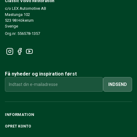
Classic Volvo Restoration
c/o LEX Automotive AB
Mastunga 102
523 98 Hökerum
Sverige
Org.nr: 556578-1357
Få nyheder og inspiration først
INDSEND
INFORMATION
OPRET KONTO