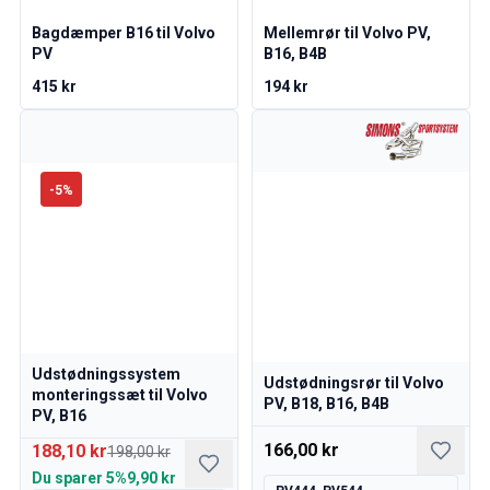
Volvo 1800 Reservedele
Volvo 1800 Bremsesystem
Bagdæmper B16 til Volvo
Mellemrør til Volvo PV,
Volvo 1800 Brændstof/udstødningssystem
PV
B16, B4B
Volvo 1800 Karrosseridele
415 kr
194 kr
Volvo 1800 Kølesystem
Volvo 1800 Motor gashåndtag
Volvo 1800 Motordele
Volvo 1800 Elektrisk udstyr
-
5
%
Volvo 1800 Forhjulsaffjedring
Volvo 1800 Gearkasse/ophæng bagtil
Volvo 1800 Indvendige dele
Volvo 1800 Varmeanlæg/Friskluft (1961-73)
Volvo 1800 hjul/navkapsler
Volvo 1800 Diverse
Volvo 140/164 Reservedele
Udstødningssystem
Udstødningsrør til Volvo
Volvo 140/164 karrosseridele
monteringssæt til Volvo
PV, B18, B16, B4B
PV, B16
Volvo 140/164 bremsesystem
Volvo 140/164 Kølesystem
166,00 kr
188,10 kr
198,00 kr
Volvo 140/164 Elektrisk udstyr
Du sparer
5%
9,90 kr