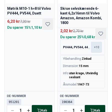
Møtrik M10-1 h=8 til Volvo
Skrue selvskærende 6-
PV444, PV544, Duett
kant 6,2x16mm til Volvo
Amazon, Amazon Kombi,
6,20 kr
7,30 kr
1800
Du sparer
15%
1,10 kr
2,02 kr
2,70 kr
Du sparer
25%
0,68 kr
PV444, PV544, 445, 210
+
10
Ytbehandling
:
Zinkad
Dimension
:
15 mm
Info
:
utan krage, Utvändig
sexkant
Årsmodel
:
1947-73
Tilgængelig
Tilgængelig
OE-NUMMER
OE-NUMMER
951201
190364
Køb
Køb