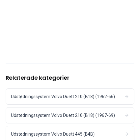
Relaterade kategorier
Udstødningssystem Volvo Duett 210 (B18) (1962-66)
Udstødningssystem Volvo Duett 210 (B18) (1967-69)
Udstødningssystem Volvo Duett 445 (B4B)