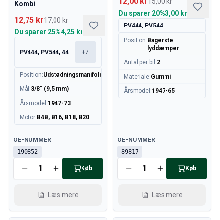
12,00 kr
15,00 kr
Kombi
Du sparer
20%
3,00 kr
12,75 kr
17,00 kr
PV444, PV544
Du sparer
25%
4,25 kr
Position
:
Bagerste
lyddæmper
PV444, PV544, 445, 210
+
7
Antal per bil
:
2
Position
:
Udstødningsmanifold
Materiale
:
Gummi
Mål
:
3/8" (9,5 mm)
Årsmodel
:
1947-65
Årsmodel
:
1947-73
Motor
:
B4B, B16, B18, B20
Tilgængelig
Tilgængelig
OE-NUMMER
OE-NUMMER
190852
89817
Køb
Køb
Læs mere
Læs mere