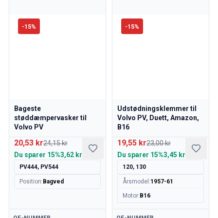
-
15
%
-
15
%
Bageste
Udstødningsklemmer til
støddæmpervasker til
Volvo PV, Duett, Amazon,
Volvo PV
B16
20,53 kr
19,55 kr
24,15 kr
23,00 kr
Du sparer
15%
3,62 kr
Du sparer
15%
3,45 kr
PV444, PV544
120, 130
Position
:
Bagved
Årsmodel
:
1957-61
Motor
:
B16
Tilgængelig
Tilgængelig