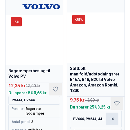
-
25
%
-
5
%
Stiftbolt
Bagdæmperbeslag til
manifold/udstødningsrør
Volvo PV
B16A, B18, B20 til Volvo
Amazon, Amazon Kombi,
12,35 kr
13,00 kr
1800
Du sparer
5%
0,65 kr
9,75 kr
13,00 kr
PV444, PV544
Du sparer
25%
3,25 kr
Position
:
Bagerste
lyddæmper
PV444, PV544, 445, 210
+
6
Antal per bil
:
2