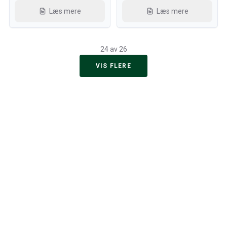
Læs mere
Læs mere
24 av 26
VIS FLERE