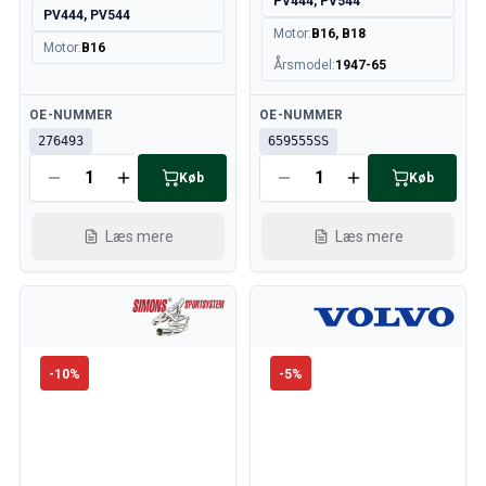
PV444, PV544
Volvo 140/164 motor gashåndtag
PV444, PV544
Volvo 140/164 Motordele
Motor
:
B16, B18
Motor
:
B16
Volvo 140/164 Forhjulsaffjedring
Årsmodel
:
1947-65
Volvo 140/164 Brændstof/udstødningssystem
Volvo 140/164 Varme/friskluft
Tilgængelig
Tilgængelig
OE-NUMMER
OE-NUMMER
Volvo 140/164 Interiørdele
276493
659555SS
Volvo 140/164 Transmission/baghjulsaffjedring
Køb
Køb
Volvo 140/164 Diverse
Volvo 140/164 fælge/navkapsler
Læs mere
Læs mere
Volvo 240/260 Reservedele
Volvo 240/260 Bremsesystem
Volvo 240/260 Brændstof/udstødningssystem
Volvo 240/260 Elektrisk udstyr
Volvo 240/260 Forhjulsaffjedring
Volvo 240/260 Indvendige dele
-
10
%
-
5
%
Volvo 240/260 fælge
Volvo 240/260 Motordele
Volvo 240/260 karrosseridele
Volvo 240/260 Varme/friskluft