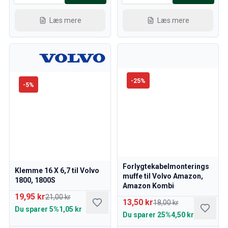
Volvo 850 Reservedele
Volvo 850 Bremsesystem
Læs mere
Læs mere
Volvo 850 fælge/navkapsler
Volvo 850 Karrosseridele
Volvo 850 Brændstof/udstødningssystem
Volvo 850 Indvendige dele
Volvo 850 gearkasse
-
25
%
Volvo 850 Kølesystem
-
5
%
Volvo 850 Motordele
Volvo 850 Elektrisk udstyr
Volvo 850 Varmeanlæg
Volvo 850 Styring/ophæng
Volvo 850 Diverse dele
Volvo 940/960 Reservedele
Forlygtekabelmonterings
Klemme 16 X 6,7 til Volvo
Bremser
muffe til Volvo Amazon,
1800, 1800S
Elsystem
Amazon Kombi
Motor
19,95 kr
21,00 kr
13,50 kr
18,00 kr
Brændstof & Udstødning
Du sparer
5%
1,05 kr
Du sparer
25%
4,50 kr
Fælge & Dæk