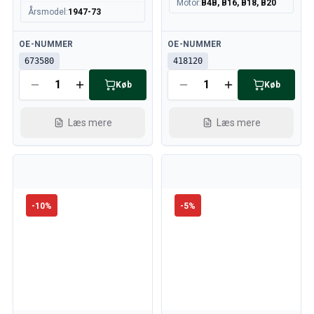
Motor
:
B4B, B16, B18, B20
Årsmodel
:
1947-73
Tilgængelig
Tilgængelig
OE-NUMMER
OE-NUMMER
673580
418120
Køb
Køb
Læs mere
Læs mere
-
10
%
-
5
%