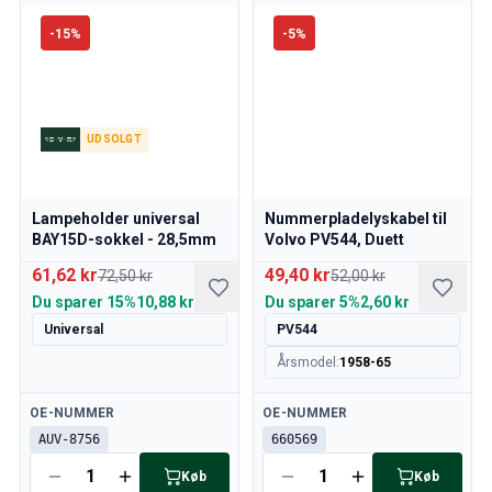
Volvo 240/260 Motor gashåndtag
-
15
%
-
5
%
Volvo 240/260 Kølesystem
Volvo 240/260 Gearkasse/baghjulsaffjedring
Volvo 240/260 Diverse
Volvo 740/760/780 Reservedele
UDSOLGT
Volvo 740/760/780 Bremsesystem
Volvo 700 Brændstof/udstødningssystem
Volvo 740/760/780 Transmission/baghjulsaffjedring
Lampeholder universal
Nummerpladelyskabel til
Volvo 700 Kølesystem
BAY15D-sokkel - 28,5mm
Volvo PV544, Duett
Volvo 740/760/780 Diverse
61,62 kr
49,40 kr
72,50 kr
52,00 kr
Volvo 740/760/780 Elektrisk udstyr
Du sparer
15%
10,88 kr
Du sparer
5%
2,60 kr
Volvo 740/760/780 Motor gashåndtag
Universal
PV544
Volvo 700 Varmeanlæg/Friskluftsenhed
Volvo 700 fælge/navkapsler
Årsmodel
:
1958-65
Volvo 700 Motordele
Tilgængelig
Tilgængelig
Volvo 740/760/780 Karrosseridele
OE-NUMMER
OE-NUMMER
Volvo 740/760/780 Interiørdele
AUV-8756
660569
Volvo 740/760/780 Forhjulsaffjedring
Køb
Køb