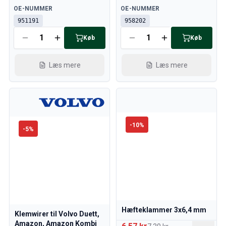
Tilgængelig
Tilgængelig
OE-NUMMER
OE-NUMMER
951191
958202
Køb
Køb
Læs mere
Læs mere
-
10
%
-
5
%
Hæfteklammer 3x6,4 mm
Klemwirer til Volvo Duett,
Amazon, Amazon Kombi