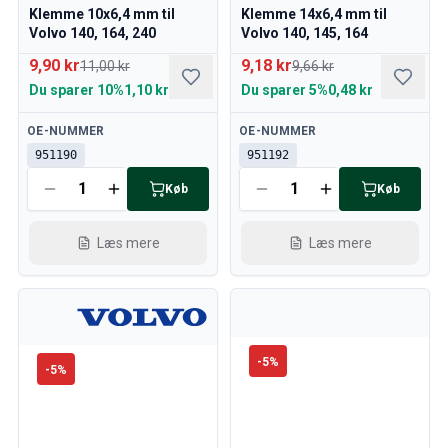
Klemme 10x6,4 mm til
Klemme 14x6,4 mm til
Volvo 140, 164, 240
Volvo 140, 145, 164
9,90 kr
9,18 kr
11,00 kr
9,66 kr
Du sparer
10%
1,10 kr
Du sparer
5%
0,48 kr
Tilgængelig
Tilgængelig
OE-NUMMER
OE-NUMMER
951190
951192
Køb
Køb
Læs mere
Læs mere
-
5
%
-
5
%