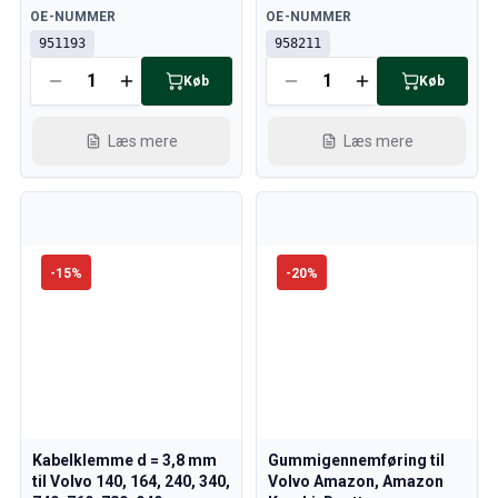
Kølesystem
Tilgængelig
Tilgængelig
OE-NUMMER
OE-NUMMER
Drivlinje
951193
958211
Gasregulering
Køb
Køb
Chassis & Styring
Varmesystem & AC
Læs mere
Læs mere
Tilbehør & Øvrige
Karrosseri
Indretning
Kampagne
Månedens kampagne
-
15
%
-
20
%
Kabelklemme d = 3,8 mm
Gummigennemføring til
til Volvo 140, 164, 240, 340,
Volvo Amazon, Amazon