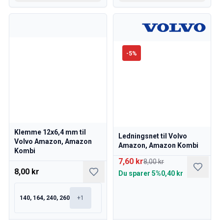
-
5
%
Klemme 12x6,4 mm til
Ledningsnet til Volvo
Volvo Amazon, Amazon
Amazon, Amazon Kombi
Kombi
7,60 kr
8,00 kr
8,00 kr
Du sparer
5%
0,40 kr
140, 164, 240, 260
+
1