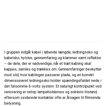
I gruppen indgår kabel i løbende længde, ledningssko og
kabelsko, hylster, gennemføring og klammer samt reflektor
– de dele, der er nødvendige, når et træt kabling skal
kappes, samles og trækkes om. Gennemføringer beskytter
mod slid, hvor kablingen passerer plade, og en korrekt
dimensioneret ledningssko holder spændingsfaldet nede i
det følsomme 6-volts system. Et naturligt kontrolpunkt ved
renovering er netop lampeholdernes og soklens tilstand,
eftersom oxiderede kontakter ofte er årsagen til flimrende
belysning.