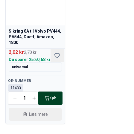
Volvo 140/164 motor gashåndtag
Volvo 140/164 Motordele
Volvo 140/164 Forhjulsaffjedring
Volvo 140/164 Brændstof/udstødningssystem
Volvo 140/164 Varme/friskluft
Sikring 8A til Volvo PV444,
PV544, Duett, Amazon,
Volvo 140/164 Interiørdele
1800
Volvo 140/164 Transmission/baghjulsaffjedring
2,02 kr
2,70 kr
Volvo 140/164 Diverse
Du sparer
25%
0,68 kr
Volvo 140/164 fælge/navkapsler
Volvo 240/260 Reservedele
universal
Volvo 240/260 Bremsesystem
Tilgængelig
OE-NUMMER
Volvo 240/260 Brændstof/udstødningssystem
11433
Volvo 240/260 Elektrisk udstyr
Volvo 240/260 Forhjulsaffjedring
Køb
Volvo 240/260 Indvendige dele
Volvo 240/260 fælge
Læs mere
Volvo 240/260 Motordele
Volvo 240/260 karrosseridele
Volvo 240/260 Varme/friskluft