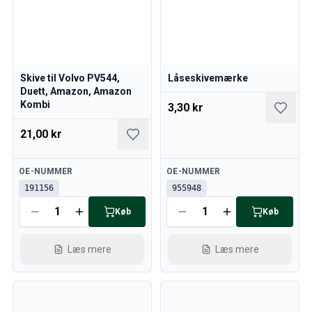
Skive til Volvo PV544,
Låseskivemærke
Duett, Amazon, Amazon
Kombi
3,30 kr
21,00 kr
Tilgængelig
Tilgængelig
OE-NUMMER
OE-NUMMER
191156
955948
Køb
Køb
Læs mere
Læs mere