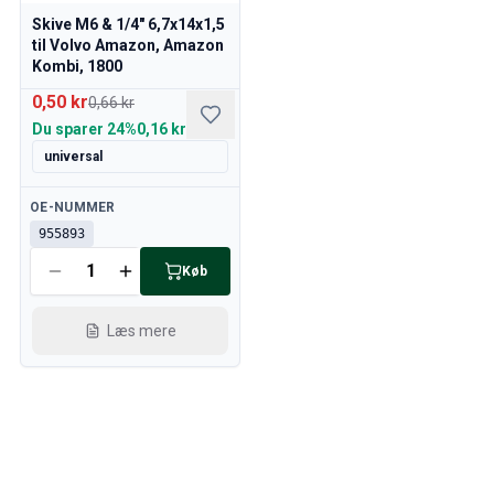
Skive M6 & 1/4" 6,7x14x1,5
til Volvo Amazon, Amazon
Kombi, 1800
0,50 kr
0,66 kr
Du sparer
24%
0,16 kr
universal
Tilgængelig
OE-NUMMER
955893
Køb
Læs mere