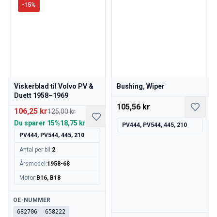
Volvo 140/164 motor gashåndtag
-
15
%
Volvo 140/164 Motordele
Volvo 140/164 Forhjulsaffjedring
Volvo 140/164 Brændstof/udstødningssystem
Volvo 140/164 Varme/friskluft
Volvo 140/164 Interiørdele
Volvo 140/164 Transmission/baghjulsaffjedring
Volvo 140/164 Diverse
Viskerblad til Volvo PV &
Bushing, Wiper
Duett 1958–1969
Volvo 140/164 fælge/navkapsler
105,56 kr
Volvo 240/260 Reservedele
106,25 kr
125,00 kr
Volvo 240/260 Bremsesystem
Du sparer
15%
18,75 kr
PV444, PV544, 445, 210
Volvo 240/260 Brændstof/udstødningssystem
PV444, PV544, 445, 210
Volvo 240/260 Elektrisk udstyr
Antal per bil
:
2
Volvo 240/260 Forhjulsaffjedring
Årsmodel
:
1958-68
Volvo 240/260 Indvendige dele
Volvo 240/260 fælge
Motor
:
B16, B18
Volvo 240/260 Motordele
Tilgængelig
OE-NUMMER
Volvo 240/260 karrosseridele
682706
658222
Volvo 240/260 Varme/friskluft