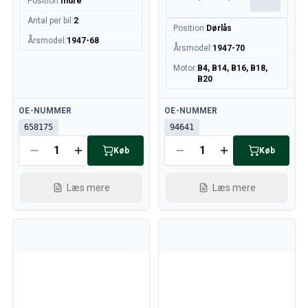
Position
:
Indre
Antal per bil
:
2
Position
:
Dørlås
Årsmodel
:
1947-68
Årsmodel
:
1947-70
Motor
:
B4, B14, B16, B18,
B20
Tilgængelig
Tilgængelig
OE-NUMMER
OE-NUMMER
658175
94641
Køb
Køb
Læs mere
Læs mere