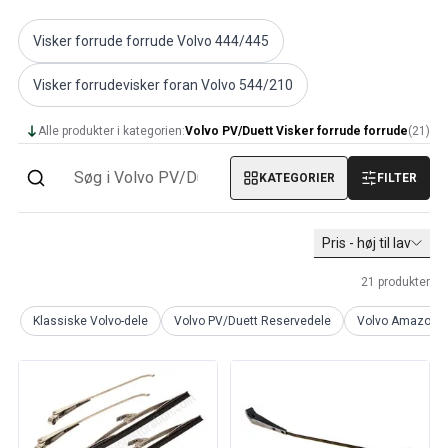
Volvo PV/Duett Diverse
Volvo PV/Duett motor gashåndtag
Visker forrude forrude Volvo 444/445
Volvo PV/Duett Varme/friskluft
Visker forrudevisker foran Volvo 544/210
Volvo PV/Duett fælge/navkapsler
Volvo Amazon reservedele
Alle produkter i kategorien:
Volvo PV/Duett Visker forrude forrude
(
21
)
Volvo Amazon Karrosseridele
Volvo Amazon Bremsesystem
KATEGORIER
FILTER
Volvo Amazon Kølesystem
Volvo Amazon Elektrisk udstyr
Volvo Amazon Motordele
Pris - høj til lav
Volvo Amazon Motor gashåndtag
Volvo Amazon Brændstof/udstødningssystem
21
produkter
Volvo Amazon Forhjulsaffjedring
Klassiske Volvo-dele
Volvo PV/Duett Reservedele
Volvo Amazon r
Volvo Amazon Interiørdele
Volvo Amazon Varme/friskluft
Volvo Amazon Transmission/baghjulsaffjedring
Volvo Amazon Diverse dele
Volvo Amazon fælge/navkapsler