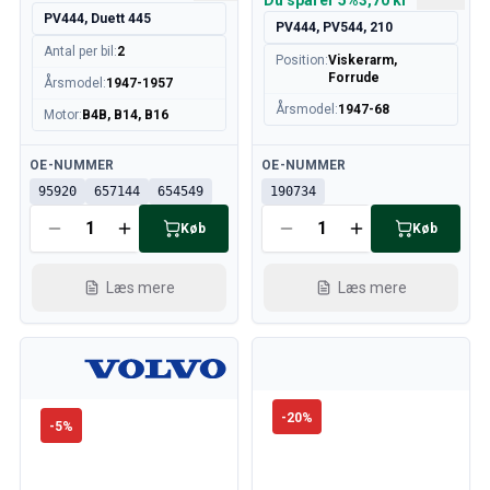
Volvo 850 Reservedele
Du sparer
5%
3,70 kr
PV444, Duett 445
Volvo 850 Bremsesystem
PV444, PV544, 210
Volvo 850 fælge/navkapsler
Antal per bil
:
2
Position
:
Viskerarm,
Volvo 850 Karrosseridele
Forrude
Årsmodel
:
1947-1957
Volvo 850 Brændstof/udstødningssystem
Årsmodel
:
1947-68
Motor
:
B4B, B14, B16
Volvo 850 Indvendige dele
Volvo 850 gearkasse
Tilgængelig
Tilgængelig
OE-NUMMER
OE-NUMMER
Volvo 850 Kølesystem
95920
657144
654549
190734
Volvo 850 Motordele
Køb
Køb
Volvo 850 Elektrisk udstyr
Volvo 850 Varmeanlæg
Læs mere
Læs mere
Volvo 850 Styring/ophæng
Volvo 850 Diverse dele
Volvo 940/960 Reservedele
Bremser
Elsystem
-
20
%
Motor
-
5
%
Brændstof & Udstødning
Fælge & Dæk