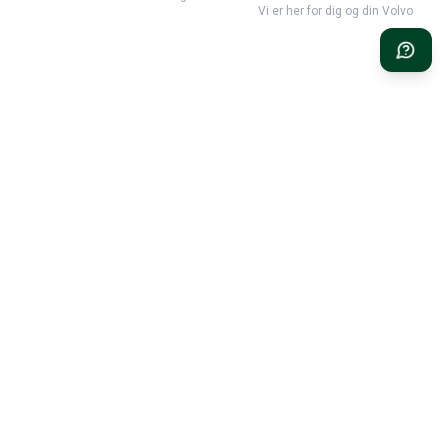
Vi er her for dig og din Volvo
Classic Volvo Restoration – det oplagte valg til din klassiske
Volvo
Classic Volvo Restoration
c/o LEX Automotive AB
Mastunga 102
523 98 Hökerum
Sverige