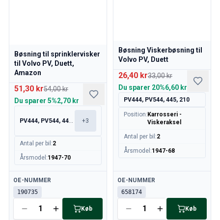
Kølesystem
Drivlinje
Gasregulering
Chassis & Styring
Bøsning Viskerbøsning til
Varmesystem & AC
Bøsning til sprinklervisker
Volvo PV, Duett
Tilbehør & Øvrige
til Volvo PV, Duett,
Amazon
Karrosseri
26,40 kr
33,00 kr
Indretning
Du sparer
20%
6,60 kr
51,30 kr
54,00 kr
Kampagne
PV444, PV544, 445, 210
Du sparer
5%
2,70 kr
Månedens kampagne
Position
:
Karrosseri -
PV444, PV544, 445, 210
+
3
Viskeraksel
Antal per bil
:
2
Antal per bil
:
2
Årsmodel
:
1947-68
Årsmodel
:
1947-70
Tilgængelig
Tilgængelig
OE-NUMMER
OE-NUMMER
190735
658174
Køb
Køb