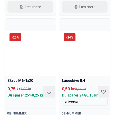
Læs mere
Læs mere
-
25
%
-
24
%
Skrue M6-1x20
Låseskive 8.4
0,75 kr
0,50 kr
1,00 kr
0,66 kr
Du sparer
25%
0,25 kr
Du sparer
24%
0,16 kr
universal
Tilgængelig
Tilgængelig
OE-NUMMER
OE-NUMMER