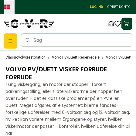
Skip to main content
LOG IND
OPRET KONTO
Klassiske Volvo-dele
Classicvolvorestoration
Volvo PV/Duett Reservedele
Volvo PV/Duett El
Bremser
VOLVO PV/DUETT VISKER FORRUDE
Volvo PV/Duett Reservedele
Volvo PV/Duett bremsesystem
FORRUDE
Volvo PV/Duett Brændstof/udstødningssystem
Tung viskergang, en motor der stopper i forkert
Volvo PV/Duett Elektrisk udstyr
parkeringsstilling, eller slidte viskerarme der hopper hen
Volvo PV/Duett Forhjulsaffjedring
over ruden – det er klassiske problemer på en PV eller
Volvo PV/Duett Interiørdele
Duett. Meget afgøres af elsystemet: bilerne fandtes i
Volvo PV/Duett Karrosseridele
forskellige udførelser med 6-voltsanlæg og 12-voltsanlæg,
hvilket kan variere mellem årgangene og styrer, hvilken
Volvo PV/Duett Gearkasse/baghjulsaffjedring
viskermotor der passer – kontrollér, hvilken udførelse din bil
Volvo PV/Duett Kølesystem
har.
Volvo PV/Duett motordele