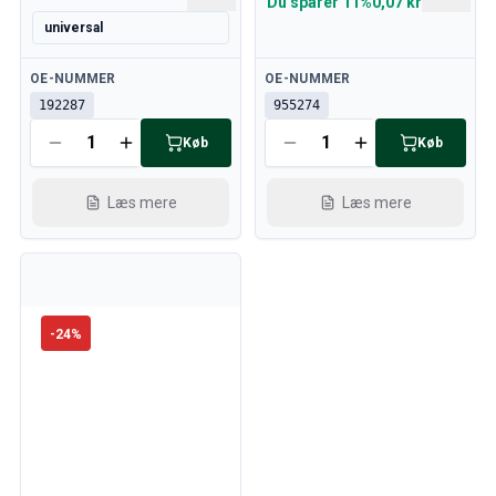
Du sparer
11%
0,07 kr
universal
Tilgængelig
Tilgængelig
OE-NUMMER
OE-NUMMER
192287
955274
Køb
Køb
Læs mere
Læs mere
-
24
%