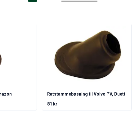
Amazon
Ratstammebøsning til Volvo PV, Duett
81 kr