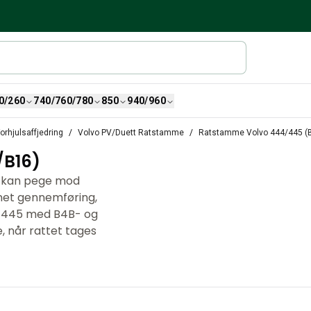
0/260
740/760/780
850
940/960
orhjulsaffjedring
Volvo PV/Duett Ratstamme
Ratstamme Volvo 444/445 (
B16)
se kan pege mod
evnet gennemføring,
/445 med B4B- og
, når rattet tages