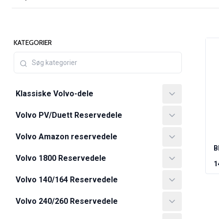
Volvo PV/Duett Diverse
Volvo PV/Duett motor gashåndtag
Volvo PV/Duett Varme/friskluft
KATEGORIER
Volvo PV/Duett fælge/navkapsler
Volvo Amazon reservedele
Volvo Amazon Karrosseridele
Volvo Amazon Bremsesystem
Volvo Amazon Kølesystem
Klassiske Volvo-dele
Volvo Amazon Elektrisk udstyr
Volvo Amazon Motordele
Volvo PV/Duett Reservedele
Volvo Amazon Motor gashåndtag
Volvo Amazon reservedele
Volvo Amazon Brændstof/udstødningssystem
B
Volvo Amazon Forhjulsaffjedring
Volvo 1800 Reservedele
Volvo Amazon Interiørdele
1
Volvo Amazon Varme/friskluft
Volvo 140/164 Reservedele
Volvo Amazon Transmission/baghjulsaffjedring
Volvo Amazon Diverse dele
Volvo 240/260 Reservedele
Volvo Amazon fælge/navkapsler