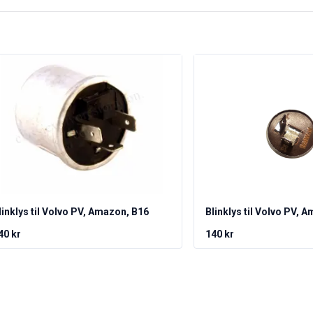
linklys til Volvo PV, Amazon, B16
Blinklys til Volvo PV, 
40 kr
140 kr