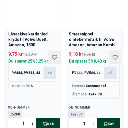
Kølesystem
Drivlinje
Gasregulering
Chassis & Styring
Varmesystem & AC
Låseskive kardanled
Smørenippel
Tilbehør & Øvrige
kryds til Volvo Duett,
omløbermøtrik til Volvo
Karrosseri
Amazon, 1800
Amazon, Amazon Kombi
Indretning
9,75 kr
9,18 kr
13,00 kr
9,66 kr
Kampagne
Du sparer
25%
3,25 kr
Du sparer
5%
0,48 kr
Månedens kampagne
PV444, PV544, 445, 210
+
4
PV444, PV544, 445, 210
+
4
Antal per bil
:
6
Position
:
Kardanaksel
Årsmodel
:
1947-70
Tilgængelig
Tilgængelig
OE-NUMMER
OE-NUMMER
15260
192554
Køb
Køb