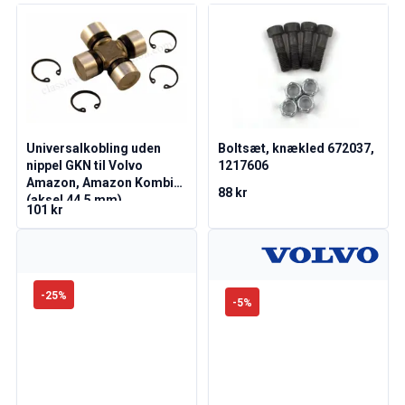
Volvo 1800 Reservedele
Volvo 1800 Bremsesystem
Volvo 1800 Brændstof/udstødningssystem
Volvo 1800 Karrosseridele
Volvo 1800 Kølesystem
Volvo 1800 Motor gashåndtag
Volvo 1800 Motordele
Universalkobling uden
Boltsæt, knækled 672037,
Volvo 1800 Elektrisk udstyr
nippel GKN til Volvo
1217606
Volvo 1800 Forhjulsaffjedring
Amazon, Amazon Kombi
88 kr
Volvo 1800 Gearkasse/ophæng bagtil
(aksel 44,5 mm)
101 kr
Volvo 1800 Indvendige dele
Volvo 1800 Varmeanlæg/Friskluft (1961-73)
Volvo 1800 hjul/navkapsler
Volvo 1800 Diverse
-
25
%
Volvo 140/164 Reservedele
-
5
%
Volvo 140/164 karrosseridele
Volvo 140/164 bremsesystem
Volvo 140/164 Kølesystem
Volvo 140/164 Elektrisk udstyr