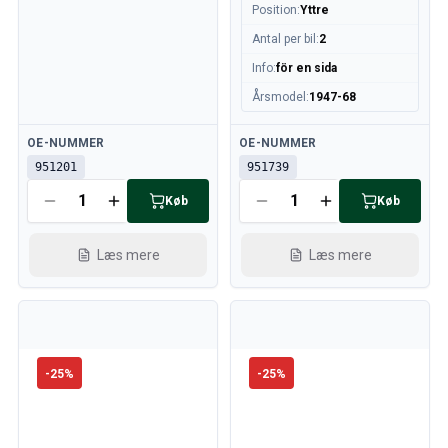
Position
:
Yttre
Antal per bil
:
2
Info
:
för en sida
Årsmodel
:
1947-68
Tilgængelig
Tilgængelig
OE-NUMMER
OE-NUMMER
951201
951739
Køb
Køb
Læs mere
Læs mere
-
25
%
-
25
%