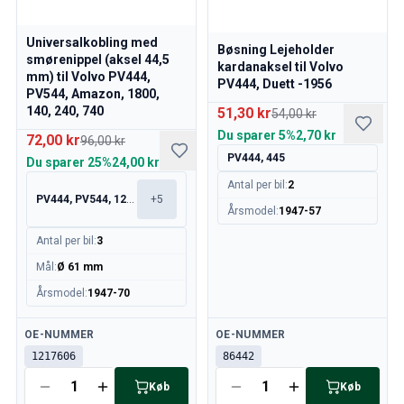
Volvo 140/164 motor gashåndtag
Volvo 140/164 Motordele
Universalkobling med
Bøsning Lejeholder
Volvo 140/164 Forhjulsaffjedring
smørenippel (aksel 44,5
kardanaksel til Volvo
Volvo 140/164 Brændstof/udstødningssystem
mm) til Volvo PV444,
PV444, Duett -1956
Volvo 140/164 Varme/friskluft
PV544, Amazon, 1800,
140, 240, 740
51,30 kr
54,00 kr
Volvo 140/164 Interiørdele
Du sparer
5%
2,70 kr
Volvo 140/164 Transmission/baghjulsaffjedring
72,00 kr
96,00 kr
Volvo 140/164 Diverse
PV444, 445
Du sparer
25%
24,00 kr
Volvo 140/164 fælge/navkapsler
Antal per bil
:
2
PV444, PV544, 120, 130
+
5
Volvo 240/260 Reservedele
Årsmodel
:
1947-57
Volvo 240/260 Bremsesystem
Antal per bil
:
3
Volvo 240/260 Brændstof/udstødningssystem
Volvo 240/260 Elektrisk udstyr
Mål
:
Ø 61 mm
Volvo 240/260 Forhjulsaffjedring
Årsmodel
:
1947-70
Volvo 240/260 Indvendige dele
Volvo 240/260 fælge
Tilgængelig
Tilgængelig
OE-NUMMER
OE-NUMMER
Volvo 240/260 Motordele
1217606
86442
Volvo 240/260 karrosseridele
Køb
Køb
Volvo 240/260 Varme/friskluft