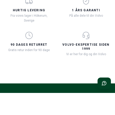
HURTIG LEVERING
1 ÅRS GARANTI
Fra vores lager i Hökerum,
På alle dele til din Volvo
Sverige
90 DAGES RETURRET
VOLVO-EKSPERTISE SIDEN
1999
Gratis retur inden for 90 dage
Vi er her for dig og din Volvo