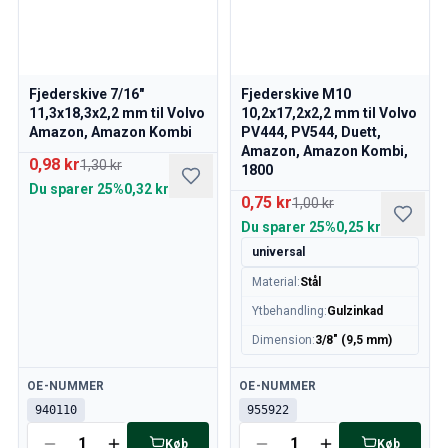
Fjederskive 7/16"
Fjederskive M10
11,3x18,3x2,2 mm til Volvo
10,2x17,2x2,2 mm til Volvo
Amazon, Amazon Kombi
PV444, PV544, Duett,
Amazon, Amazon Kombi,
0,98 kr
1,30 kr
1800
Du sparer
25%
0,32 kr
0,75 kr
1,00 kr
Du sparer
25%
0,25 kr
universal
Material
:
Stål
Ytbehandling
:
Gulzinkad
Dimension
:
3/8" (9,5 mm)
Tilgængelig
Tilgængelig
OE-NUMMER
OE-NUMMER
940110
955922
Køb
Køb