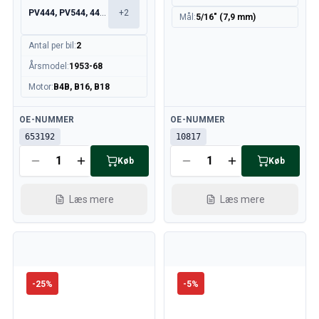
Volvo 850 Reservedele
PV444, PV544, 445, 210
+
2
Volvo 850 Bremsesystem
Mål
:
5/16" (7,9 mm)
Volvo 850 fælge/navkapsler
Antal per bil
:
2
Volvo 850 Karrosseridele
Årsmodel
:
1953-68
Volvo 850 Brændstof/udstødningssystem
Volvo 850 Indvendige dele
Motor
:
B4B, B16, B18
Volvo 850 gearkasse
Tilgængelig
Tilgængelig
Volvo 850 Kølesystem
OE-NUMMER
OE-NUMMER
Volvo 850 Motordele
653192
10817
Volvo 850 Elektrisk udstyr
Køb
Køb
Volvo 850 Varmeanlæg
Volvo 850 Styring/ophæng
Læs mere
Læs mere
Volvo 850 Diverse dele
Volvo 940/960 Reservedele
Bremser
Elsystem
Motor
-
25
%
-
5
%
Brændstof & Udstødning
Fælge & Dæk