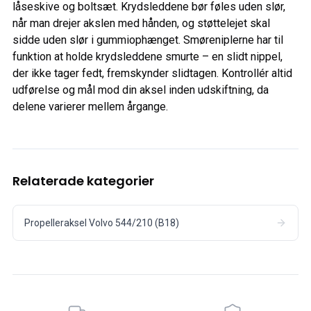
låseskive og boltsæt. Krydsleddene bør føles uden slør,
når man drejer akslen med hånden, og støttelejet skal
sidde uden slør i gummiophænget. Smøreniplerne har til
funktion at holde krydsleddene smurte – en slidt nippel,
der ikke tager fedt, fremskynder slidtagen. Kontrollér altid
udførelse og mål mod din aksel inden udskiftning, da
delene varierer mellem årgange.
Relaterade kategorier
Propelleraksel Volvo 544/210 (B18)