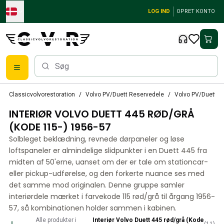
Skip to main content
LOG IND
OPRET KONTO
Klassiske Volvo-dele
Classicvolvorestoration
Volvo PV/Duett Reservedele
Volvo PV/Duett In
Bremser
INTERIØR VOLVO DUETT 445 RØD/GRÅ
Volvo PV/Duett Reservedele
Volvo PV/Duett bremsesystem
(KODE 115-) 1956-57
Volvo PV/Duett Brændstof/udstødningssystem
Solbleget beklædning, revnede dørpaneler og løse
Volvo PV/Duett Elektrisk udstyr
loftspaneler er almindelige slidpunkter i en Duett 445 fra
Volvo PV/Duett Forhjulsaffjedring
midten af 50'erne, uanset om der er tale om stationcar-
Volvo PV/Duett Interiørdele
eller pickup-udførelse, og den forkerte nuance ses med
Volvo PV/Duett Karrosseridele
det samme mod originalen. Denne gruppe samler
interiørdele mærket i farvekode 115 rød/grå til årgang 1956-
Volvo PV/Duett Gearkasse/baghjulsaffjedring
57, så kombinationen holder sammen i kabinen.
Volvo PV/Duett Kølesystem
Volvo PV/Duett motordele
Alle produkter i
Interiør Volvo Duett 445 rød/grå (Kode