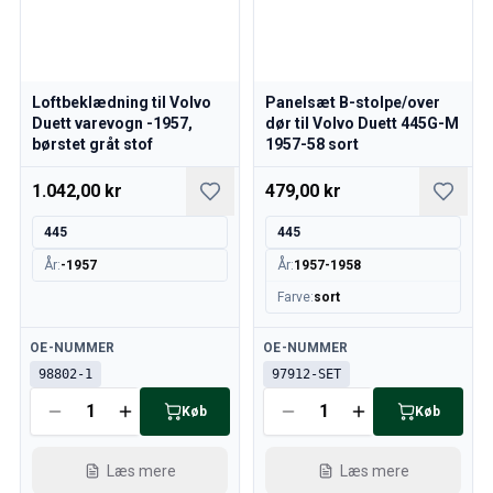
Volvo 140/164 motor gashåndtag
Volvo 140/164 Motordele
Volvo 140/164 Forhjulsaffjedring
Volvo 140/164 Brændstof/udstødningssystem
Loftbeklædning til Volvo
Panelsæt B-stolpe/over
Volvo 140/164 Varme/friskluft
Duett varevogn -1957,
dør til Volvo Duett 445G-M
Volvo 140/164 Interiørdele
børstet gråt stof
1957-58 sort
Volvo 140/164 Transmission/baghjulsaffjedring
1.042,00 kr
479,00 kr
Volvo 140/164 Diverse
Volvo 140/164 fælge/navkapsler
445
445
Volvo 240/260 Reservedele
År
:
-1957
År
:
1957-1958
Volvo 240/260 Bremsesystem
Farve
:
sort
Volvo 240/260 Brændstof/udstødningssystem
Volvo 240/260 Elektrisk udstyr
Tilgængelig
Tilgængelig
OE-NUMMER
OE-NUMMER
Volvo 240/260 Forhjulsaffjedring
98802-1
97912-SET
Volvo 240/260 Indvendige dele
Volvo 240/260 fælge
Køb
Køb
Volvo 240/260 Motordele
Volvo 240/260 karrosseridele
Læs mere
Læs mere
Volvo 240/260 Varme/friskluft