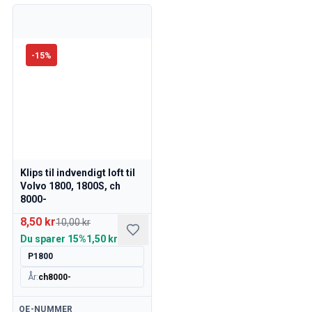
-
15
%
Klips til indvendigt loft til
Volvo 1800, 1800S, ch
8000-
8,50 kr
10,00 kr
Du sparer
15%
1,50 kr
P1800
År
:
ch8000-
Tilgængelig
OE-NUMMER