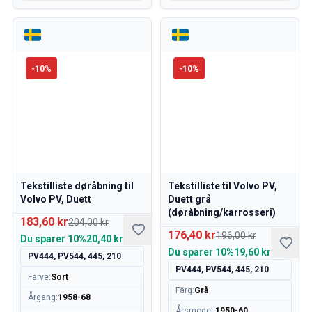
Volvo 240/260 Motor gashåndtag
Volvo 240/260 Kølesystem
Volvo 240/260 Gearkasse/baghjulsaffjedring
Volvo 240/260 Diverse
-
10
%
-
10
%
Volvo 740/760/780 Reservedele
Volvo 740/760/780 Bremsesystem
Volvo 700 Brændstof/udstødningssystem
Volvo 740/760/780 Transmission/baghjulsaffjedring
Volvo 700 Kølesystem
Volvo 740/760/780 Diverse
Volvo 740/760/780 Elektrisk udstyr
Tekstilliste døråbning til
Tekstilliste til Volvo PV,
Volvo 740/760/780 Motor gashåndtag
Volvo PV, Duett
Duett grå
Volvo 700 Varmeanlæg/Friskluftsenhed
(døråbning/karrosseri)
183,60 kr
204,00 kr
Volvo 700 fælge/navkapsler
176,40 kr
196,00 kr
Du sparer
10%
20,40 kr
Volvo 700 Motordele
Du sparer
10%
19,60 kr
PV444, PV544, 445, 210
Volvo 740/760/780 Karrosseridele
PV444, PV544, 445, 210
Farve
:
Sort
Volvo 740/760/780 Interiørdele
Färg
:
Grå
Volvo 740/760/780 Forhjulsaffjedring
Årgang
:
1958-68
Årsmodel
:
1950-60