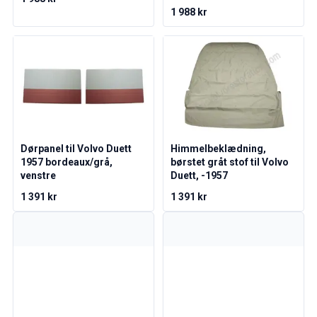
Volvo 1800 Reservedele
1 988 kr
Volvo 1800 Bremsesystem
Volvo 1800 Brændstof/udstødningssystem
Volvo 1800 Karrosseridele
Volvo 1800 Kølesystem
Volvo 1800 Motor gashåndtag
Volvo 1800 Motordele
Volvo 1800 Elektrisk udstyr
Volvo 1800 Forhjulsaffjedring
Dørpanel til Volvo Duett
Himmelbeklædning,
Volvo 1800 Gearkasse/ophæng bagtil
1957 bordeaux/grå,
børstet gråt stof til Volvo
Volvo 1800 Indvendige dele
venstre
Duett, -1957
Volvo 1800 Varmeanlæg/Friskluft (1961-73)
1 391 kr
1 391 kr
Volvo 1800 hjul/navkapsler
Volvo 1800 Diverse
Volvo 140/164 Reservedele
Volvo 140/164 karrosseridele
Volvo 140/164 bremsesystem
Volvo 140/164 Kølesystem
Volvo 140/164 Elektrisk udstyr