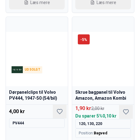
Kølesystem
Læs mere
Læs mere
Drivlinje
Gasregulering
Chassis & Styring
Varmesystem & AC
Tilbehør & Øvrige
-
5
%
Karrosseri
Indretning
Kampagne
Månedens kampagne
UDSOLGT
Dørpanelclips til Volvo
Skrue bagpanel til Volvo
PV444, 1947-50 (54/bil)
Amazon, Amazon Kombi
1,90 kr
2,00 kr
4,00 kr
Du sparer
5%
0,10 kr
PV444
120, 130, 220
Position
:
Bagved