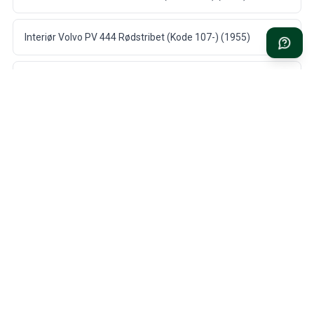
Interiør Volvo PV 444 Rødstribet (Kode 107-) (1955)
Interiør Volvo PV 444 rød/sølv (Kode 11-129) (1957)
Interiør Volvo PV 444 Blå/Grå/Sølv (Kode 110-) (1956)
Interiør Volvo PV 444 grå/blå (kode 112) (1956-57)
Interiør Volvo PV 444 rød/grå (Kode 113) (1956)
Interiør Volvo PV 444 rød/beige (kode 12-130 USA) (1956-57)