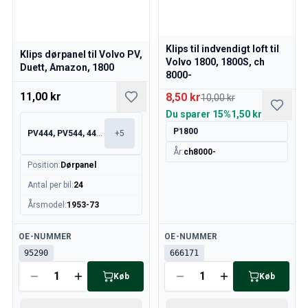
Volvo 850 Reservedele
Volvo 850 Bremsesystem
Volvo 850 fælge/navkapsler
Klips til indvendigt loft til
Volvo 850 Karrosseridele
Klips dørpanel til Volvo PV,
Volvo 1800, 1800S, ch
Volvo 850 Brændstof/udstødningssystem
Duett, Amazon, 1800
8000-
Volvo 850 Indvendige dele
11,00 kr
8,50 kr
10,00 kr
Volvo 850 gearkasse
Du sparer
15%
1,50 kr
Volvo 850 Kølesystem
Volvo 850 Motordele
P1800
PV444, PV544, 445, 210
+
5
Volvo 850 Elektrisk udstyr
År
:
ch8000-
Volvo 850 Varmeanlæg
Position
:
Dørpanel
Volvo 850 Styring/ophæng
Antal per bil
:
24
Volvo 850 Diverse dele
Årsmodel
:
1953-73
Volvo 940/960 Reservedele
Bremser
Tilgængelig
Tilgængelig
OE-NUMMER
OE-NUMMER
Elsystem
95290
666171
Motor
Køb
Køb
Brændstof & Udstødning
Fælge & Dæk