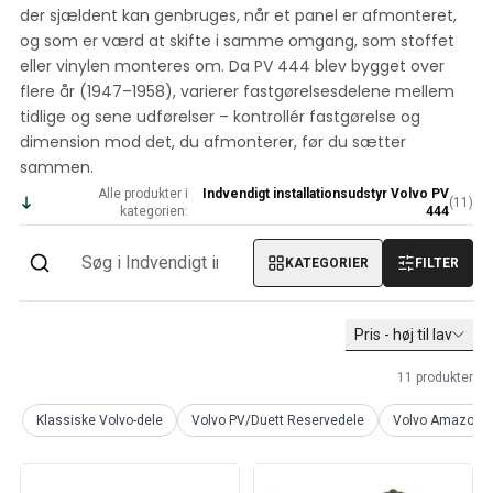
der sjældent kan genbruges, når et panel er afmonteret,
Volvo PV/Duett Diverse
og som er værd at skifte i samme omgang, som stoffet
Volvo PV/Duett motor gashåndtag
eller vinylen monteres om. Da PV 444 blev bygget over
Volvo PV/Duett Varme/friskluft
flere år (1947–1958), varierer fastgørelsesdelene mellem
Volvo PV/Duett fælge/navkapsler
tidlige og sene udførelser – kontrollér fastgørelse og
Volvo Amazon reservedele
dimension mod det, du afmonterer, før du sætter
Volvo Amazon Karrosseridele
sammen.
Volvo Amazon Bremsesystem
Alle produkter i
Indvendigt installationsudstyr Volvo PV
Volvo Amazon Kølesystem
(
11
)
kategorien:
444
Volvo Amazon Elektrisk udstyr
Volvo Amazon Motordele
KATEGORIER
FILTER
Volvo Amazon Motor gashåndtag
Volvo Amazon Brændstof/udstødningssystem
Volvo Amazon Forhjulsaffjedring
Pris - høj til lav
Volvo Amazon Interiørdele
11
produkter
Volvo Amazon Varme/friskluft
Volvo Amazon Transmission/baghjulsaffjedring
Klassiske Volvo-dele
Volvo PV/Duett Reservedele
Volvo Amazon r
Volvo Amazon Diverse dele
Volvo Amazon fælge/navkapsler