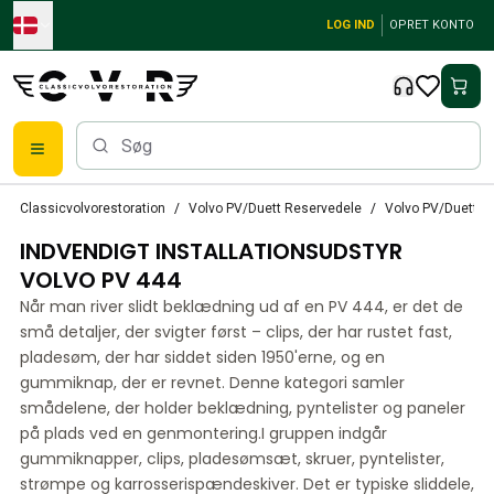
Skip to main content
LOG IND
OPRET KONTO
Klassiske Volvo-dele
Classicvolvorestoration
Volvo PV/Duett Reservedele
Volvo PV/Duett In
Bremser
INDVENDIGT INSTALLATIONSUDSTYR
Volvo PV/Duett Reservedele
Volvo PV/Duett bremsesystem
VOLVO PV 444
Volvo PV/Duett Brændstof/udstødningssystem
Når man river slidt beklædning ud af en PV 444, er det de
Volvo PV/Duett Elektrisk udstyr
små detaljer, der svigter først – clips, der har rustet fast,
Volvo PV/Duett Forhjulsaffjedring
pladesøm, der har siddet siden 1950'erne, og en
Volvo PV/Duett Interiørdele
gummiknap, der er revnet. Denne kategori samler
Volvo PV/Duett Karrosseridele
smådelene, der holder beklædning, pyntelister og paneler
på plads ved en genmontering.I gruppen indgår
Volvo PV/Duett Gearkasse/baghjulsaffjedring
gummiknapper, clips, pladesømsæt, skruer, pyntelister,
Volvo PV/Duett Kølesystem
strømpe og karrosserispændeskiver. Det er typiske sliddele,
Volvo PV/Duett motordele