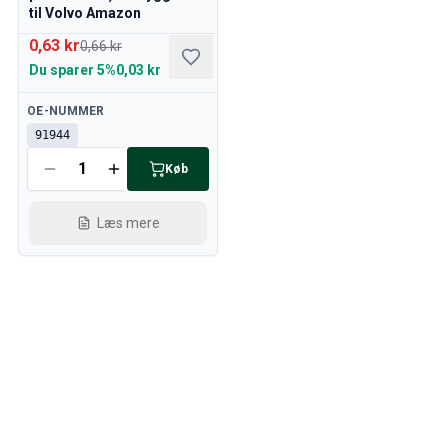
til Volvo Amazon
0,63 kr
0,66 kr
Du sparer
5%
0,03 kr
Tilgængelig
OE-NUMMER
91944
Køb
Læs mere