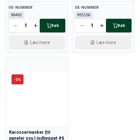
Tilgængelig
Tilgængelig
OE-NUMMER
OE-NUMMER
90492
955156
Køb
Køb
Læs mere
Læs mere
-
5
%
Karosserivasker (til
paneler osv.) indbygget #6