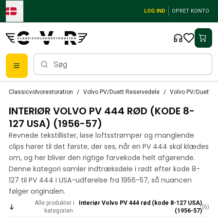
Skip to main content
LOG IND
OPRET KONTO
Klassiske Volvo-dele
Classicvolvorestoration
Volvo PV/Duett Reservedele
Volvo PV/Duett In
Bremser
INTERIØR VOLVO PV 444 RØD (KODE 8-
Volvo PV/Duett Reservedele
Volvo PV/Duett bremsesystem
127 USA) (1956-57)
Volvo PV/Duett Brændstof/udstødningssystem
Revnede tekstillister, løse loftsstrømper og manglende
Volvo PV/Duett Elektrisk udstyr
clips hører til det første, der ses, når en PV 444 skal klædes
Volvo PV/Duett Forhjulsaffjedring
om, og her bliver den rigtige farvekode helt afgørende.
Volvo PV/Duett Interiørdele
Denne kategori samler indtræksdele i rødt efter kode 8-
Volvo PV/Duett Karrosseridele
127 til PV 444 i USA-udførelse fra 1956-57, så nuancen
følger originalen.
Volvo PV/Duett Gearkasse/baghjulsaffjedring
Volvo PV/Duett Kølesystem
Alle produkter i
Interiør Volvo PV 444 rød (kode 8-127 USA)
(
6
)
kategorien:
(1956-57)
Volvo PV/Duett motordele