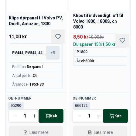
Volvo 140/164 motor gashåndtag
Volvo 140/164 Motordele
Klips til indvendigt loft til
Volvo 140/164 Forhjulsaffjedring
Klips dørpanel til Volvo PV,
Volvo 1800, 1800S, ch
Duett, Amazon, 1800
Volvo 140/164 Brændstof/udstødningssystem
8000-
Volvo 140/164 Varme/friskluft
11,00 kr
8,50 kr
10,00 kr
Volvo 140/164 Interiørdele
Du sparer
15%
1,50 kr
Volvo 140/164 Transmission/baghjulsaffjedring
P1800
PV444, PV544, 445, 210
+
5
Volvo 140/164 Diverse
Volvo 140/164 fælge/navkapsler
År
:
ch8000-
Position
:
Dørpanel
Volvo 240/260 Reservedele
Volvo 240/260 Bremsesystem
Antal per bil
:
24
Volvo 240/260 Brændstof/udstødningssystem
Årsmodel
:
1953-73
Volvo 240/260 Elektrisk udstyr
Volvo 240/260 Forhjulsaffjedring
Tilgængelig
Tilgængelig
OE-NUMMER
OE-NUMMER
Volvo 240/260 Indvendige dele
95290
666171
Volvo 240/260 fælge
Køb
Køb
Volvo 240/260 Motordele
Volvo 240/260 karrosseridele
Læs mere
Læs mere
Volvo 240/260 Varme/friskluft