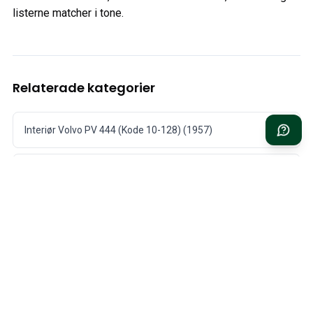
listerne matcher i tone.
Relaterade kategorier
Interiør Volvo PV 444 (Kode 10-128) (1957)
Interiør Volvo PV 444 Blåstribet (Kode 106-) (1955)
Interiør Volvo PV 444 Rødstribet (Kode 107-) (1955)
Interiør Volvo PV 444 rød/sølv (Kode 11-129) (1957)
Interiør Volvo PV 444 Blå/Grå/Sølv (Kode 110-) (1956)