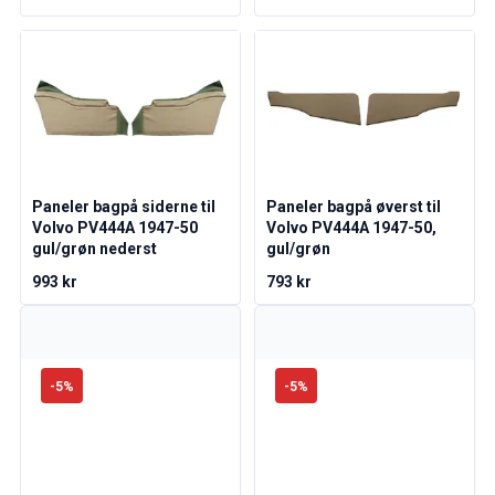
Volvo 1800 Reservedele
Volvo 1800 Bremsesystem
Volvo 1800 Brændstof/udstødningssystem
Volvo 1800 Karrosseridele
Volvo 1800 Kølesystem
Volvo 1800 Motor gashåndtag
Volvo 1800 Motordele
Volvo 1800 Elektrisk udstyr
Paneler bagpå siderne til
Paneler bagpå øverst til
Volvo 1800 Forhjulsaffjedring
Volvo PV444A 1947-50
Volvo PV444A 1947-50,
Volvo 1800 Gearkasse/ophæng bagtil
gul/grøn nederst
gul/grøn
Volvo 1800 Indvendige dele
993 kr
793 kr
Volvo 1800 Varmeanlæg/Friskluft (1961-73)
Volvo 1800 hjul/navkapsler
Volvo 1800 Diverse
Volvo 140/164 Reservedele
-
5
%
-
5
%
Volvo 140/164 karrosseridele
Volvo 140/164 bremsesystem
Volvo 140/164 Kølesystem
Volvo 140/164 Elektrisk udstyr