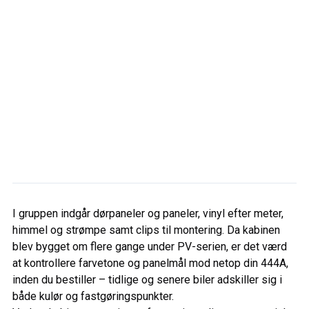
I gruppen indgår dørpaneler og paneler, vinyl efter meter,
himmel og strømpe samt clips til montering. Da kabinen
blev bygget om flere gange under PV-serien, er det værd
at kontrollere farvetone og panelmål mod netop din 444A,
inden du bestiller – tidlige og senere biler adskiller sig i
både kulør og fastgøringspunkter.