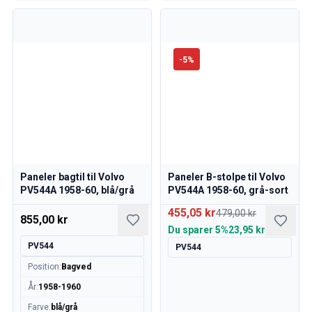
Volvo 240/260 Motor gashåndtag
Volvo 240/260 Kølesystem
Volvo 240/260 Gearkasse/baghjulsaffjedring
-
5
%
Volvo 240/260 Diverse
Volvo 740/760/780 Reservedele
Volvo 740/760/780 Bremsesystem
Volvo 700 Brændstof/udstødningssystem
Volvo 740/760/780 Transmission/baghjulsaffjedring
Volvo 700 Kølesystem
Volvo 740/760/780 Diverse
Paneler bagtil til Volvo
Paneler B-stolpe til Volvo
Volvo 740/760/780 Elektrisk udstyr
PV544A 1958-60, blå/grå
PV544A 1958-60, grå-sort
Volvo 740/760/780 Motor gashåndtag
Volvo 700 Varmeanlæg/Friskluftsenhed
455,05 kr
479,00 kr
855,00 kr
Volvo 700 fælge/navkapsler
Du sparer
5%
23,95 kr
Volvo 700 Motordele
PV544
PV544
Volvo 740/760/780 Karrosseridele
Position
:
Bagved
Volvo 740/760/780 Interiørdele
År
:
1958-1960
Volvo 740/760/780 Forhjulsaffjedring
Farve
:
blå/grå