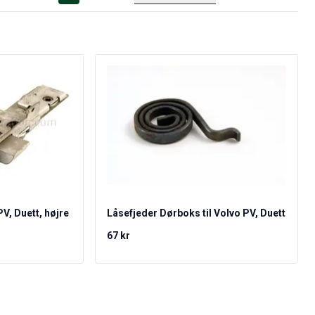
V, Duett, højre
Låsefjeder Dørboks til Volvo PV, Duett
67 kr