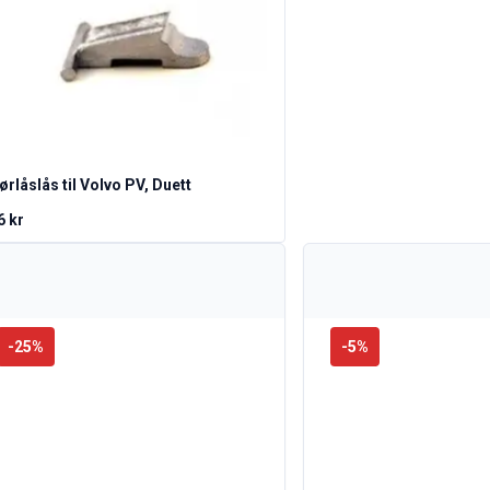
ørlåslås til Volvo PV, Duett
6 kr
-
25
%
-
5
%