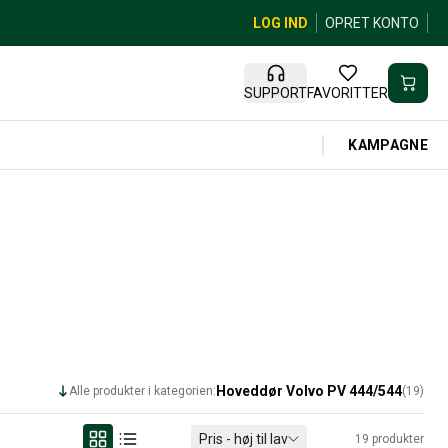
LOG IND
OPRET KONTO
SUPPORT
FAVORITTER
KAMPAGNE
Hoveddør Volvo PV 444/544
Alle produkter i kategorien:
(
19
)
Pris - høj til lav
19
produkter