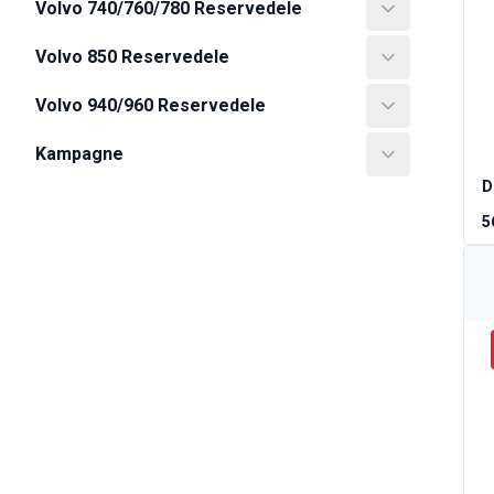
Volvo 1800 Reservedele
Volvo 740/760/780 Reservedele
Volvo 1800 Bremsesystem
Volvo 1800 Brændstof/udstødningssystem
Volvo 850 Reservedele
Volvo 1800 Karrosseridele
Volvo 940/960 Reservedele
Volvo 1800 Kølesystem
Volvo 1800 Motor gashåndtag
Kampagne
Volvo 1800 Motordele
D
Volvo 1800 Elektrisk udstyr
Volvo 1800 Forhjulsaffjedring
5
Volvo 1800 Gearkasse/ophæng bagtil
Volvo 1800 Indvendige dele
Volvo 1800 Varmeanlæg/Friskluft (1961-73)
Volvo 1800 hjul/navkapsler
Volvo 1800 Diverse
Volvo 140/164 Reservedele
Volvo 140/164 karrosseridele
Volvo 140/164 bremsesystem
Volvo 140/164 Kølesystem
Volvo 140/164 Elektrisk udstyr