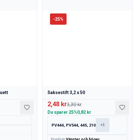
-
25
%
Duett
Saksestift 3,2 x 50
2,48 kr
3,30 kr
Du sparer
25%
0,82 kr
0
PV444, PV544, 445, 210
+
5
Position
:
Vänster och höger