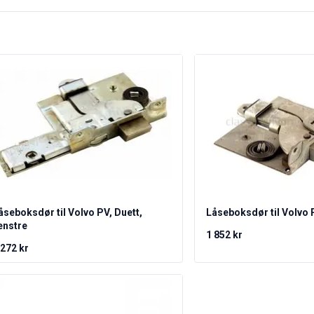
åseboksdør til Volvo PV, Duett,
Låseboksdør til Volvo P
enstre
1 852 kr
 272 kr