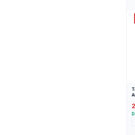
Kølesystem
Drivlinje
Gasregulering
Chassis & Styring
Varmesystem & AC
Tilbehør & Øvrige
Karrosseri
Indretning
Kampagne
Månedens kampagne
T
A
2
D