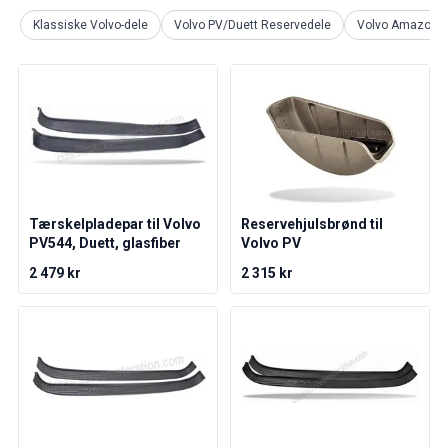
Volvo 1800 Reservedele
Volvo 1800 Bremsesystem
Klassiske Volvo-dele
Volvo PV/Duett Reservedele
Volvo Amazon r
Volvo 1800 Brændstof/udstødningssystem
Volvo 1800 Karrosseridele
Volvo 1800 Kølesystem
Volvo 1800 Motor gashåndtag
Volvo 1800 Motordele
Volvo 1800 Elektrisk udstyr
Volvo 1800 Forhjulsaffjedring
Volvo 1800 Gearkasse/ophæng bagtil
Tærskelpladepar til Volvo
Reservehjulsbrønd til
Volvo 1800 Indvendige dele
PV544, Duett, glasfiber
Volvo PV
Volvo 1800 Varmeanlæg/Friskluft (1961-73)
2 479 kr
2 315 kr
Volvo 1800 hjul/navkapsler
Volvo 1800 Diverse
Volvo 140/164 Reservedele
Volvo 140/164 karrosseridele
Volvo 140/164 bremsesystem
Volvo 140/164 Kølesystem
Volvo 140/164 Elektrisk udstyr