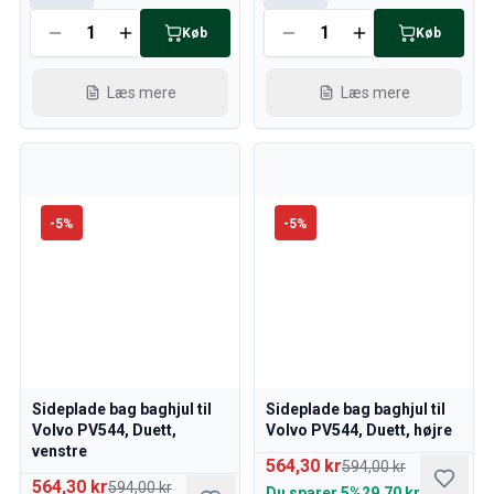
Køb
Køb
Læs mere
Læs mere
-
5
%
-
5
%
Sideplade bag baghjul til
Sideplade bag baghjul til
Volvo PV544, Duett,
Volvo PV544, Duett, højre
venstre
564,30 kr
594,00 kr
564,30 kr
594,00 kr
Du sparer
5%
29,70 kr