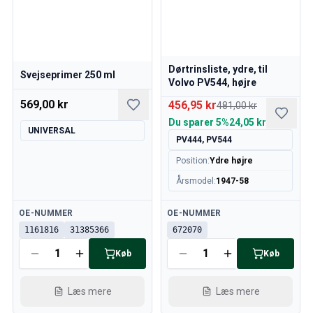
Dørtrinsliste, ydre, til
Svejseprimer 250 ml
Volvo PV544, højre
569,00 kr
456,95 kr
481,00 kr
Du sparer
5%
24,05 kr
UNIVERSAL
PV444, PV544
Position
:
Ydre højre
Årsmodel
:
1947-58
Tilgængelig
Tilgængelig
OE-NUMMER
OE-NUMMER
1161816
31385366
672070
Køb
Køb
Læs mere
Læs mere