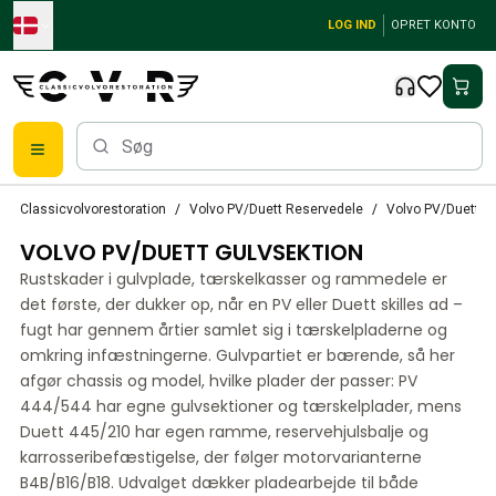
Skip to main content
LOG IND
OPRET KONTO
Klassiske Volvo-dele
Classicvolvorestoration
Volvo PV/Duett Reservedele
Volvo PV/Duett Ka
Bremser
VOLVO PV/DUETT GULVSEKTION
Volvo PV/Duett Reservedele
Volvo PV/Duett bremsesystem
Rustskader i gulvplade, tærskelkasser og rammedele er
Volvo PV/Duett Brændstof/udstødningssystem
det første, der dukker op, når en PV eller Duett skilles ad –
Volvo PV/Duett Elektrisk udstyr
fugt har gennem årtier samlet sig i tærskelpladerne og
omkring infæstningerne. Gulvpartiet er bærende, så her
Volvo PV/Duett Forhjulsaffjedring
afgør chassis og model, hvilke plader der passer: PV
Volvo PV/Duett Interiørdele
444/544 har egne gulvsektioner og tærskelplader, mens
Volvo PV/Duett Karrosseridele
Duett 445/210 har egen ramme, reservehjulsbalje og
Volvo PV/Duett Gearkasse/baghjulsaffjedring
karrosseribefæstigelse, der følger motorvarianterne
Volvo PV/Duett Kølesystem
B4B/B16/B18. Udvalget dækker pladearbejde til både
Volvo PV/Duett motordele