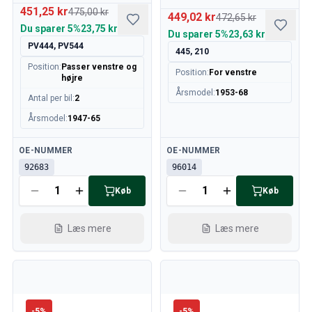
451,25 kr
475,00 kr
449,02 kr
472,65 kr
Du sparer
5%
23,75 kr
Du sparer
5%
23,63 kr
PV444, PV544
445, 210
Position
:
Passer venstre og
Position
:
For venstre
højre
Årsmodel
:
1953-68
Antal per bil
:
2
Årsmodel
:
1947-65
Tilgængelig
Tilgængelig
OE-NUMMER
OE-NUMMER
92683
96014
Køb
Køb
Læs mere
Læs mere
-
5
%
-
5
%