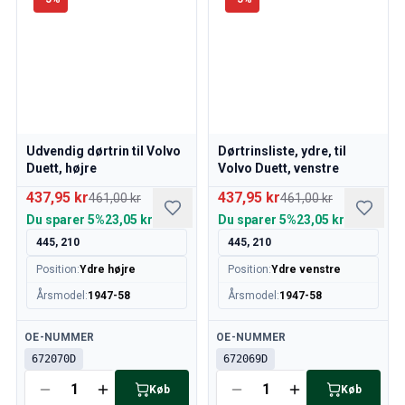
Udvendig dørtrin til Volvo
Dørtrinsliste, ydre, til
Duett, højre
Volvo Duett, venstre
437,95 kr
437,95 kr
461,00 kr
461,00 kr
Du sparer
5%
23,05 kr
Du sparer
5%
23,05 kr
445, 210
445, 210
Position
:
Ydre højre
Position
:
Ydre venstre
Årsmodel
:
1947-58
Årsmodel
:
1947-58
Tilgængelig
Tilgængelig
OE-NUMMER
OE-NUMMER
672070D
672069D
Køb
Køb