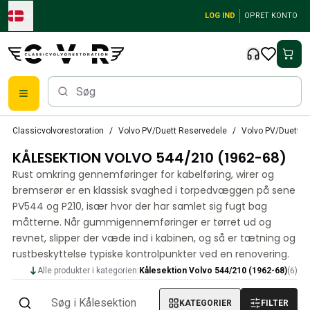
Skip to main content
LOG IND
OPRET KONTO
Klassiske Volvo-dele
Classicvolvorestoration
Volvo PV/Duett Reservedele
Volvo PV/Duett Ka
Bremser
KÅLESEKTION VOLVO 544/210 (1962-68)
Volvo PV/Duett Reservedele
Volvo PV/Duett bremsesystem
Rust omkring gennemføringer for kabelføring, wirer og
Volvo PV/Duett Brændstof/udstødningssystem
bremserør er en klassisk svaghed i torpedvæggen på sene
Volvo PV/Duett Elektrisk udstyr
PV544 og P210, især hvor der har samlet sig fugt bag
måtterne. Når gummigennemføringer er tørret ud og
Volvo PV/Duett Forhjulsaffjedring
revnet, slipper der væde ind i kabinen, og så er tætning og
Volvo PV/Duett Interiørdele
rustbeskyttelse typiske kontrolpunkter ved en renovering.
Volvo PV/Duett Karrosseridele
Volvo PV/Duett Gearkasse/baghjulsaffjedring
Alle produkter i kategorien:
Kålesektion Volvo 544/210 (1962-68)
(
6
)
Volvo PV/Duett Kølesystem
KATEGORIER
FILTER
Volvo PV/Duett motordele