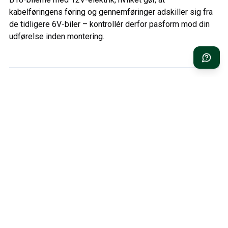
kabelføringens føring og gennemføringer adskiller sig fra
de tidligere 6V-biler – kontrollér derfor pasform mod din
udførelse inden montering.
Relaterade kategorier
Kålesektion Volvo 444/445 (1951-61)
HURTIG LEVERING
1 ÅRS GARANTI
Fra vores lager i Hökerum,
På alle dele til din Volvo
Sverige