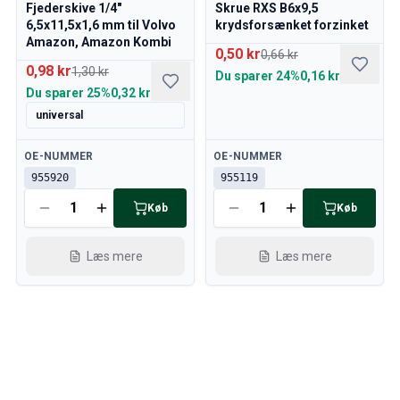
Volvo 140/164 motor gashåndtag
Fjederskive 1/4"
Skrue RXS B6x9,5
6,5x11,5x1,6 mm til Volvo
krydsforsænket forzinket
Volvo 140/164 Motordele
Amazon, Amazon Kombi
Volvo 140/164 Forhjulsaffjedring
0,50 kr
0,66 kr
0,98 kr
Volvo 140/164 Brændstof/udstødningssystem
1,30 kr
Du sparer
24%
0,16 kr
Volvo 140/164 Varme/friskluft
Du sparer
25%
0,32 kr
Volvo 140/164 Interiørdele
universal
Volvo 140/164 Transmission/baghjulsaffjedring
Tilgængelig
Tilgængelig
Volvo 140/164 Diverse
OE-NUMMER
OE-NUMMER
Volvo 140/164 fælge/navkapsler
955920
955119
Volvo 240/260 Reservedele
Køb
Køb
Volvo 240/260 Bremsesystem
Volvo 240/260 Brændstof/udstødningssystem
Læs mere
Læs mere
Volvo 240/260 Elektrisk udstyr
Volvo 240/260 Forhjulsaffjedring
Volvo 240/260 Indvendige dele
Volvo 240/260 fælge
Volvo 240/260 Motordele
Volvo 240/260 karrosseridele
Volvo 240/260 Varme/friskluft