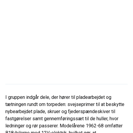
I gruppen indgår dele, der hører til pladearbejdet og
tætningen rundt om torpeden: svejseprimer til at beskytte
nybearbejdet plade, skruer og fjederspændeskiver til
fastgørelser samt gennemføringssæt til de huller, hvor
ledninger og rør passerer. Modelårene 1962-68 omfatter
B18-bilerne med 12V-elektrik, hvilket gør, at