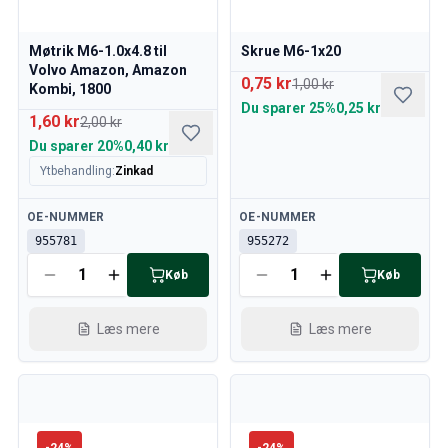
Volvo 140/164 motor gashåndtag
Volvo 140/164 Motordele
Møtrik M6-1.0x4.8 til
Skrue M6-1x20
Volvo 140/164 Forhjulsaffjedring
Volvo Amazon, Amazon
Volvo 140/164 Brændstof/udstødningssystem
0,75 kr
1,00 kr
Kombi, 1800
Volvo 140/164 Varme/friskluft
Du sparer
25%
0,25 kr
1,60 kr
2,00 kr
Volvo 140/164 Interiørdele
Du sparer
20%
0,40 kr
Volvo 140/164 Transmission/baghjulsaffjedring
Ytbehandling
:
Zinkad
Volvo 140/164 Diverse
Volvo 140/164 fælge/navkapsler
Tilgængelig
Tilgængelig
OE-NUMMER
OE-NUMMER
Volvo 240/260 Reservedele
955781
955272
Volvo 240/260 Bremsesystem
Volvo 240/260 Brændstof/udstødningssystem
Køb
Køb
Volvo 240/260 Elektrisk udstyr
Volvo 240/260 Forhjulsaffjedring
Læs mere
Læs mere
Volvo 240/260 Indvendige dele
Volvo 240/260 fælge
Volvo 240/260 Motordele
Volvo 240/260 karrosseridele
Volvo 240/260 Varme/friskluft