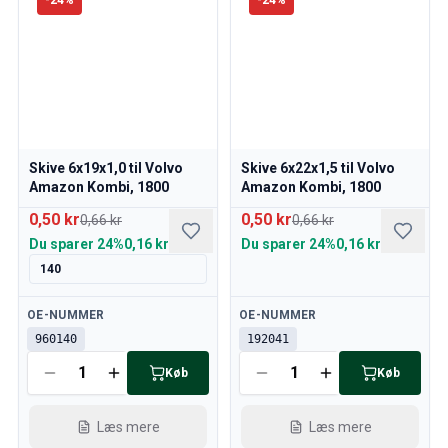
-
24
%
-
24
%
Volvo 240/260 Motor gashåndtag
Volvo 240/260 Kølesystem
Volvo 240/260 Gearkasse/baghjulsaffjedring
Volvo 240/260 Diverse
Volvo 740/760/780 Reservedele
Volvo 740/760/780 Bremsesystem
Volvo 700 Brændstof/udstødningssystem
Skive 6x19x1,0 til Volvo
Skive 6x22x1,5 til Volvo
Volvo 740/760/780 Transmission/baghjulsaffjedring
Amazon Kombi, 1800
Amazon Kombi, 1800
Volvo 700 Kølesystem
0,50 kr
0,50 kr
0,66 kr
0,66 kr
Volvo 740/760/780 Diverse
Du sparer
24%
0,16 kr
Du sparer
24%
0,16 kr
Volvo 740/760/780 Elektrisk udstyr
140
Volvo 740/760/780 Motor gashåndtag
Volvo 700 Varmeanlæg/Friskluftsenhed
Tilgængelig
Tilgængelig
OE-NUMMER
OE-NUMMER
Volvo 700 fælge/navkapsler
960140
192041
Volvo 700 Motordele
Køb
Køb
Volvo 740/760/780 Karrosseridele
Volvo 740/760/780 Interiørdele
Volvo 740/760/780 Forhjulsaffjedring
Læs mere
Læs mere