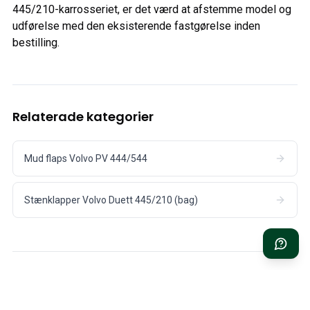
445/210-karrosseriet, er det værd at afstemme model og
udførelse med den eksisterende fastgørelse inden
bestilling.
Relaterade kategorier
Mud flaps Volvo PV 444/544
Stænklapper Volvo Duett 445/210 (bag)