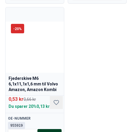
Volvo 850 Reservedele
Volvo 850 Bremsesystem
Volvo 850 fælge/navkapsler
Volvo 850 Karrosseridele
Volvo 850 Brændstof/udstødningssystem
-
20
%
Volvo 850 Indvendige dele
Volvo 850 gearkasse
Volvo 850 Kølesystem
Volvo 850 Motordele
Volvo 850 Elektrisk udstyr
Volvo 850 Varmeanlæg
Volvo 850 Styring/ophæng
Fjederskive M6
6,1x11,1x1,6 mm til Volvo
Volvo 850 Diverse dele
Amazon, Amazon Kombi
Volvo 940/960 Reservedele
0,53 kr
Bremser
0,66 kr
Elsystem
Du sparer
20%
0,13 kr
Motor
Tilgængelig
OE-NUMMER
Brændstof & Udstødning
955919
Fælge & Dæk