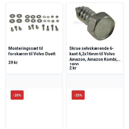
Volvo 1800 Reservedele
Volvo 1800 Bremsesystem
Volvo 1800 Brændstof/udstødningssystem
Volvo 1800 Karrosseridele
Volvo 1800 Kølesystem
Volvo 1800 Motor gashåndtag
Volvo 1800 Motordele
Volvo 1800 Elektrisk udstyr
Monteringssæt til
Skrue selvskærende 6-
forskærm til Volvo Duett
kant 6,2x16mm til Volvo
Volvo 1800 Forhjulsaffjedring
Amazon, Amazon Kombi,
Volvo 1800 Gearkasse/ophæng bagtil
29 kr
1800
2 kr
Volvo 1800 Indvendige dele
Volvo 1800 Varmeanlæg/Friskluft (1961-73)
Volvo 1800 hjul/navkapsler
Volvo 1800 Diverse
-
20
%
-
25
%
Volvo 140/164 Reservedele
Volvo 140/164 karrosseridele
Volvo 140/164 bremsesystem
Volvo 140/164 Kølesystem
Volvo 140/164 Elektrisk udstyr