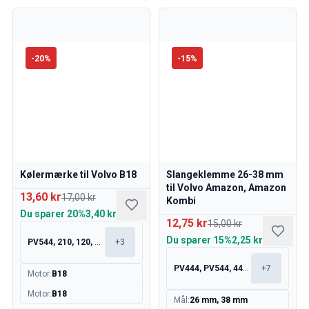
-
20
%
-
15
%
Kølermærke til Volvo B18
Slangeklemme 26-38 mm
til Volvo Amazon, Amazon
13,60 kr
17,00 kr
Kombi
Du sparer
20%
3,40 kr
12,75 kr
15,00 kr
Du sparer
15%
2,25 kr
PV544, 210, 120, 130
+
3
PV444, PV544, 445, 210
+
7
Motor
:
B18
Motor
:
B18
Mål
:
26 mm, 38 mm