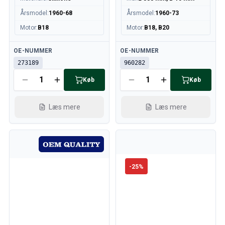
Årsmodel
:
1960-68
Årsmodel
:
1960-73
Motor
:
B18
Motor
:
B18, B20
Tilgængelig
Tilgængelig
OE-NUMMER
OE-NUMMER
273189
960282
Køb
Køb
Læs mere
Læs mere
-
25
%