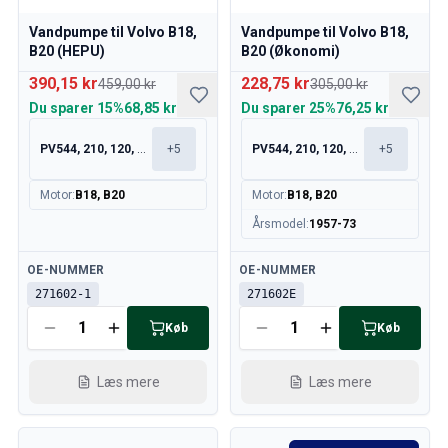
Volvo 140/164 motor gashåndtag
Volvo 140/164 Motordele
Vandpumpe til Volvo B18,
Vandpumpe til Volvo B18,
B20 (HEPU)
B20 (Økonomi)
Volvo 140/164 Forhjulsaffjedring
Volvo 140/164 Brændstof/udstødningssystem
390,15 kr
228,75 kr
459,00 kr
305,00 kr
Volvo 140/164 Varme/friskluft
Du sparer
15%
68,85 kr
Du sparer
25%
76,25 kr
Volvo 140/164 Interiørdele
PV544, 210, 120, 130
+
5
PV544, 210, 120, 130
+
5
Volvo 140/164 Transmission/baghjulsaffjedring
Volvo 140/164 Diverse
Motor
:
B18, B20
Motor
:
B18, B20
Volvo 140/164 fælge/navkapsler
Volvo 240/260 Reservedele
Årsmodel
:
1957-73
Volvo 240/260 Bremsesystem
Tilgængelig
Tilgængelig
OE-NUMMER
OE-NUMMER
Volvo 240/260 Brændstof/udstødningssystem
271602-1
271602E
Volvo 240/260 Elektrisk udstyr
Volvo 240/260 Forhjulsaffjedring
Køb
Køb
Volvo 240/260 Indvendige dele
Volvo 240/260 fælge
Læs mere
Læs mere
Volvo 240/260 Motordele
Volvo 240/260 karrosseridele
Volvo 240/260 Varme/friskluft