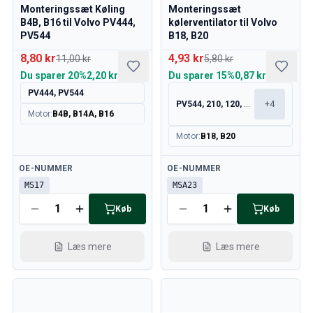
Monteringssæt Køling
Monteringssæt
B4B, B16 til Volvo PV444,
kølerventilator til Volvo
PV544
B18, B20
8,80 kr
4,93 kr
11,00 kr
5,80 kr
Du sparer
20%
2,20 kr
Du sparer
15%
0,87 kr
PV444, PV544
PV544, 210, 120, 130
+
4
Motor
:
B4B, B14A, B16
Motor
:
B18, B20
Tilgængelig
Tilgængelig
OE-NUMMER
OE-NUMMER
MS17
MSA23
Køb
Køb
Læs mere
Læs mere