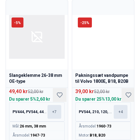
-
5
%
-
25
%
Slangeklemme 26-38 mm
Pakningssæt vandpumpe
OE-type
til Volvo 1800E, B18, B20B
49,40 kr
39,00 kr
52,00 kr
52,00 kr
Du sparer
5%
2,60 kr
Du sparer
25%
13,00 kr
PV444, PV544, 445, 210
+
7
PV544, 210, 120, 130
+
4
Mål
:
26 mm, 38 mm
Årsmodel
:
1960-73
Årsmodel
:
1947-73
Motor
:
B18, B20