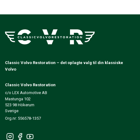
Classic Volvo Restoration – det oplagte valg til din klassiske
Volvo
Classic Volvo Restoration
c/o LEX Automotive AB
Mastunga 102
523 98 Hökerum
Sverige
Org.nr: 556578-1357