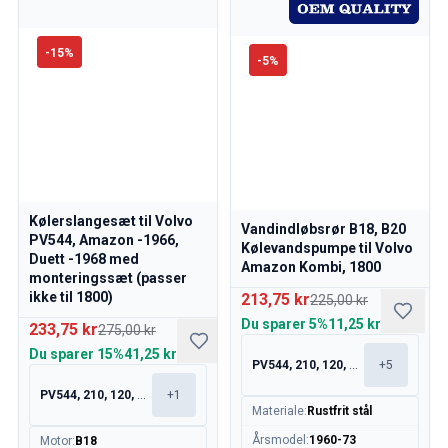
Volvo 240/260 Motor gashåndtag
Volvo 240/260 Kølesystem
-
15
%
-
5
%
Volvo 240/260 Gearkasse/baghjulsaffjedring
Volvo 240/260 Diverse
Volvo 740/760/780 Reservedele
Volvo 740/760/780 Bremsesystem
Volvo 700 Brændstof/udstødningssystem
Volvo 740/760/780 Transmission/baghjulsaffjedring
Volvo 700 Kølesystem
Kølerslangesæt til Volvo
Vandindløbsrør B18, B20
Volvo 740/760/780 Diverse
PV544, Amazon -1966,
Kølevandspumpe til Volvo
Volvo 740/760/780 Elektrisk udstyr
Duett -1968 med
Amazon Kombi, 1800
monteringssæt (passer
Volvo 740/760/780 Motor gashåndtag
ikke til 1800)
213,75 kr
225,00 kr
Volvo 700 Varmeanlæg/Friskluftsenhed
Du sparer
5%
11,25 kr
Volvo 700 fælge/navkapsler
233,75 kr
275,00 kr
Volvo 700 Motordele
Du sparer
15%
41,25 kr
PV544, 210, 120, 130
+
5
Volvo 740/760/780 Karrosseridele
PV544, 210, 120, 130
+
1
Volvo 740/760/780 Interiørdele
Materiale
:
Rustfrit stål
Volvo 740/760/780 Forhjulsaffjedring
Årsmodel
:
1960-73
Motor
:
B18