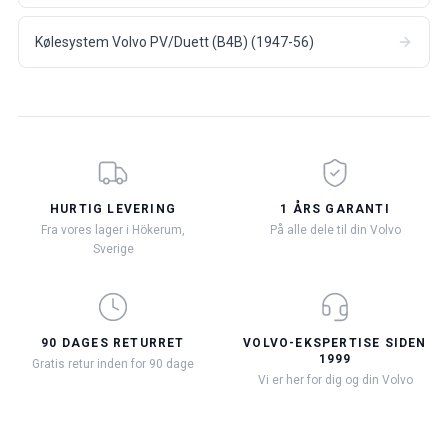
Kølesystem Volvo PV/Duett (B4B) (1947-56)
HURTIG LEVERING
1 ÅRS GARANTI
Fra vores lager i Hökerum,
På alle dele til din Volvo
Sverige
90 DAGES RETURRET
VOLVO-EKSPERTISE SIDEN
1999
Gratis retur inden for 90 dage
Vi er her for dig og din Volvo