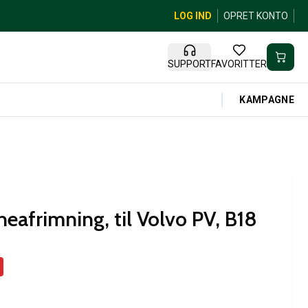
LOG IND
OPRET KONTO
SUPPORT
FAVORITTER
KAMPAGNE
neafrimning, til Volvo PV, B18