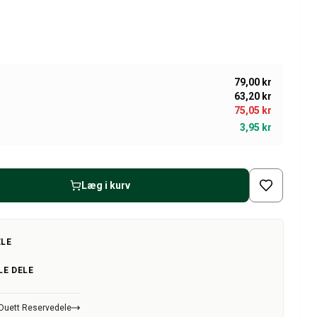
79,00 kr
63,20 kr
75,05 kr
3,95 kr
Læg i kurv
ELE
LE DELE
/Duett Reservedele