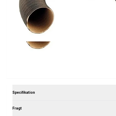
Volvo PV/Duett Diverse
Volvo PV/Duett motor gashåndtag
Volvo PV/Duett Varme/friskluft
Volvo PV/Duett fælge/navkapsler
Volvo Amazon reservedele
Volvo Amazon Karrosseridele
Volvo Amazon Bremsesystem
Volvo Amazon Kølesystem
Volvo Amazon Elektrisk udstyr
Volvo Amazon Motordele
Volvo Amazon Motor gashåndtag
Volvo Amazon Brændstof/udstødningssystem
Volvo Amazon Forhjulsaffjedring
Volvo Amazon Interiørdele
Volvo Amazon Varme/friskluft
Specifikation
Volvo Amazon Transmission/baghjulsaffjedring
Volvo Amazon Diverse dele
Fragt
Volvo Amazon fælge/navkapsler