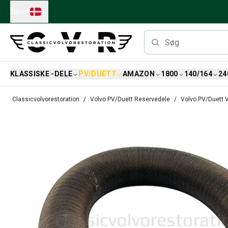
Skip to main content
Dansk
KLASSISKE -DELE
PV/DUETT
AMAZON
1800
140/164
24
Klassiske Volvo-dele
Classicvolvorestoration
Volvo PV/Duett Reservedele
Volvo PV/Duett V
Bremser
Volvo PV/Duett Reservedele
Volvo PV/Duett bremsesystem
Volvo PV/Duett Brændstof/udstødningssystem
Volvo PV/Duett Elektrisk udstyr
Volvo PV/Duett Forhjulsaffjedring
Volvo PV/Duett Interiørdele
Volvo PV/Duett Karrosseridele
Volvo PV/Duett Gearkasse/baghjulsaffjedring
Volvo PV/Duett Kølesystem
Volvo PV/Duett motordele