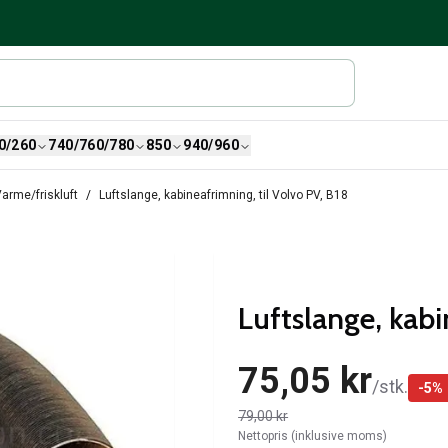
0/260
740/760/780
850
940/960
arme/friskluft
Luftslange, kabineafrimning, til Volvo PV, B18
Luftslange, kabi
75,05 kr
/
stk.
-
5
%
79,00 kr
Nettopris (inklusive moms)