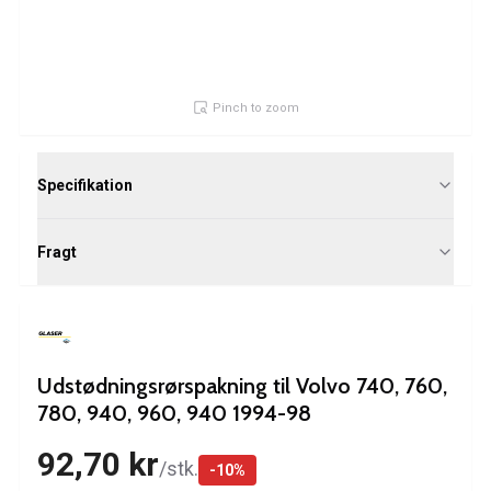
Volvo PV/Duett Diverse
Volvo PV/Duett motor gashåndtag
Volvo PV/Duett Varme/friskluft
Volvo PV/Duett fælge/navkapsler
Pinch to zoom
Volvo Amazon reservedele
Volvo Amazon Karrosseridele
Volvo Amazon Bremsesystem
Specifikation
Volvo Amazon Kølesystem
Volvo Amazon Elektrisk udstyr
Fragt
Volvo Amazon Motordele
Volvo Amazon Motor gashåndtag
Volvo Amazon Brændstof/udstødningssystem
Volvo Amazon Forhjulsaffjedring
Volvo Amazon Interiørdele
Udstødningsrørspakning til Volvo 740, 760,
Volvo Amazon Varme/friskluft
780, 940, 960, 940 1994-98
Volvo Amazon Transmission/baghjulsaffjedring
Volvo Amazon Diverse dele
92,70 kr
Volvo Amazon fælge/navkapsler
/
stk.
-
10
%