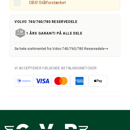
Volvo 140/164 motor gashåndtag
knastaksler.
OBS! Stålforstærket
Volvo 140/164 Motordele
Pakningen monteres mellem topstykke og manifold og
Volvo 140/164 Forhjulsaffjedring
fungerer også til sportsmanifold.
VOLVO 740/760/780 RESERVEDELE
Volvo 140/164 Brændstof/udstødningssystem
Fremstillet af Dana/Glaser i Spanien med god pasform og
Volvo 140/164 Varme/friskluft
høj kvalitet.
1 ÅRS GARANTI PÅ ALLE DELE
Volvo 140/164 Interiørdele
Artikelnummer
Volvo 140/164 Transmission/baghjulsaffjedring
1378852
Se hele sortimentet fra Volvo 740/760/780 Reservedele
Volvo 140/164 Diverse
Dana nummer
Volvo 140/164 fælge/navkapsler
X51250-00
Volvo 240/260 Reservedele
Tidligere nummer
VI ACCEPTERER FØLGENDE BETALINGSMETODER:
Volvo 240/260 Bremsesystem
MG852
Volvo 240/260 Brændstof/udstødningssystem
Passer til
Volvo 240/260 Elektrisk udstyr
Volvo 740, 744 og 745 med B234F, B204E, FT og GT 16V
Volvo 240/260 Forhjulsaffjedring
Volvo 940, 944 og 945 med B234F, B204E, FT og GT 16V
Volvo 240/260 Indvendige dele
Produktinformation
Volvo 240/260 fælge
Udstødningsmanifoldpakning mellem topstykke og
Volvo 240/260 Motordele
manifold
Volvo 240/260 karrosseridele
Stålforstærket konstruktion
Volvo 240/260 Varme/friskluft