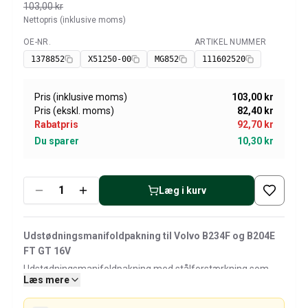
Volvo 1800 Reservedele
103,00 kr
Volvo 1800 Bremsesystem
Nettopris (inklusive moms)
Volvo 1800 Brændstof/udstødningssystem
OE-NR.
ARTIKEL NUMMER
Tilgængelig
Volvo 1800 Karrosseridele
1378852
X51250-00
MG852
111602520
Volvo 1800 Kølesystem
Volvo 1800 Motor gashåndtag
Pris (inklusive moms)
103,00 kr
Volvo 1800 Motordele
Pris (ekskl. moms)
82,40 kr
Volvo 1800 Elektrisk udstyr
Rabatpris
92,70 kr
Volvo 1800 Forhjulsaffjedring
Du sparer
10,30 kr
Volvo 1800 Gearkasse/ophæng bagtil
Volvo 1800 Indvendige dele
Volvo 1800 Varmeanlæg/Friskluft (1961-73)
Læg i kurv
Volvo 1800 hjul/navkapsler
Volvo 1800 Diverse
Volvo 140/164 Reservedele
Udstødningsmanifoldpakning til Volvo B234F og B204E
Volvo 140/164 karrosseridele
FT GT 16V
Volvo 140/164 bremsesystem
Udstødningsmanifoldpakning med stålforstærkning som
Læs mere
Volvo 140/164 Kølesystem
passer til Volvo motorer B234F og B204E, FT og GT. Passer
Volvo 140/164 Elektrisk udstyr
til de nyere 16 ventilers motorer med dobbelte overliggende