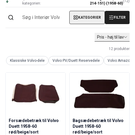
(
12
)
kategorien:
214-151) (1958-60)
Volvo PV/Duett Diverse
Volvo PV/Duett motor gashåndtag
KATEGORIER
FILTER
Volvo PV/Duett Varme/friskluft
Volvo PV/Duett fælge/navkapsler
Volvo Amazon reservedele
Pris - høj til lav
Volvo Amazon Karrosseridele
Volvo Amazon Bremsesystem
12
produkter
Volvo Amazon Kølesystem
Klassiske Volvo-dele
Volvo PV/Duett Reservedele
Volvo Amazon r
Volvo Amazon Elektrisk udstyr
Volvo Amazon Motordele
Volvo Amazon Motor gashåndtag
Volvo Amazon Brændstof/udstødningssystem
Volvo Amazon Forhjulsaffjedring
Volvo Amazon Interiørdele
Volvo Amazon Varme/friskluft
Volvo Amazon Transmission/baghjulsaffjedring
Volvo Amazon Diverse dele
Forsædebetræk til Volvo
Bagsædebetræk til Volvo
Duett 1958-60
Duett 1958-60
Volvo Amazon fælge/navkapsler
rød/beige/sort
rød/beige/sort