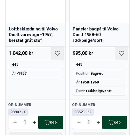
Volvo 140/164 motor gashåndtag
Volvo 140/164 Motordele
Volvo 140/164 Forhjulsaffjedring
Volvo 140/164 Brændstof/udstødningssystem
Loftbeklædning til Volvo
Paneler bagpå til Volvo
Volvo 140/164 Varme/friskluft
Duett varevogn -1957,
Duett 1958-60
Volvo 140/164 Interiørdele
børstet gråt stof
rød/beige/sort
Volvo 140/164 Transmission/baghjulsaffjedring
1.042,00 kr
995,00 kr
Volvo 140/164 Diverse
Volvo 140/164 fælge/navkapsler
445
445
Volvo 240/260 Reservedele
År
:
-1957
Position
:
Bagved
Volvo 240/260 Bremsesystem
Volvo 240/260 Brændstof/udstødningssystem
År
:
1958-1960
Volvo 240/260 Elektrisk udstyr
Farve
:
rød/beige/sort
Volvo 240/260 Forhjulsaffjedring
Volvo 240/260 Indvendige dele
Tilgængelig
Tilgængelig
OE-NUMMER
OE-NUMMER
Volvo 240/260 fælge
98802-1
98621-22
Volvo 240/260 Motordele
Køb
Køb
Volvo 240/260 karrosseridele
Volvo 240/260 Varme/friskluft