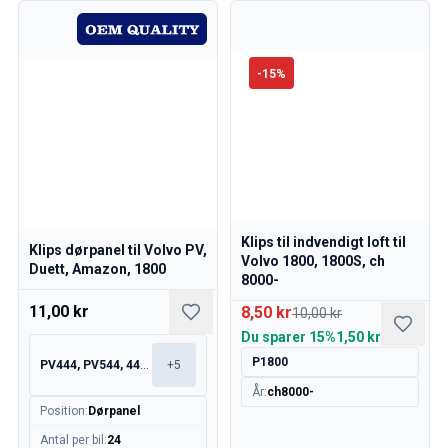
-
15
%
Klips til indvendigt loft til
Klips dørpanel til Volvo PV,
Volvo 1800, 1800S, ch
Duett, Amazon, 1800
8000-
11,00 kr
8,50 kr
10,00 kr
Du sparer
15%
1,50 kr
P1800
PV444, PV544, 445, 210
+
5
År
:
ch8000-
Position
:
Dørpanel
Antal per bil
:
24