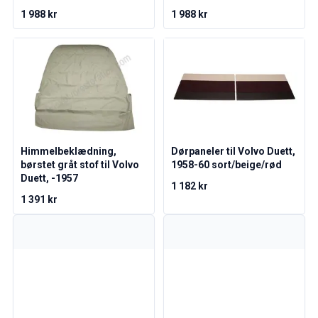
Volvo 1800 Reservedele
1 988 kr
1 988 kr
Volvo 1800 Bremsesystem
Volvo 1800 Brændstof/udstødningssystem
Volvo 1800 Karrosseridele
Volvo 1800 Kølesystem
Volvo 1800 Motor gashåndtag
Volvo 1800 Motordele
Volvo 1800 Elektrisk udstyr
Volvo 1800 Forhjulsaffjedring
Himmelbeklædning,
Dørpaneler til Volvo Duett,
Volvo 1800 Gearkasse/ophæng bagtil
børstet gråt stof til Volvo
1958-60 sort/beige/rød
Volvo 1800 Indvendige dele
Duett, -1957
1 182 kr
Volvo 1800 Varmeanlæg/Friskluft (1961-73)
1 391 kr
Volvo 1800 hjul/navkapsler
Volvo 1800 Diverse
Volvo 140/164 Reservedele
Volvo 140/164 karrosseridele
Volvo 140/164 bremsesystem
Volvo 140/164 Kølesystem
Volvo 140/164 Elektrisk udstyr