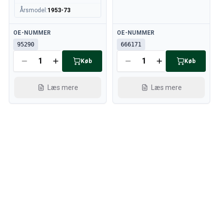
Årsmodel
:
1953-73
Tilgængelig
Tilgængelig
OE-NUMMER
OE-NUMMER
95290
666171
Køb
Køb
Læs mere
Læs mere