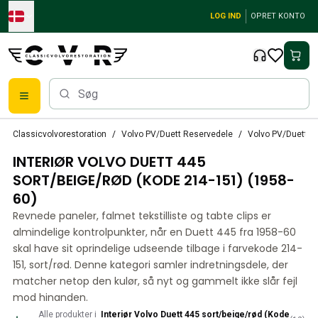
Skip to main content
LOG IND
OPRET KONTO
Klassiske Volvo-dele
Classicvolvorestoration
Volvo PV/Duett Reservedele
Volvo PV/Duett In
Bremser
INTERIØR VOLVO DUETT 445
Volvo PV/Duett Reservedele
Volvo PV/Duett bremsesystem
SORT/BEIGE/RØD (KODE 214-151) (1958-
Volvo PV/Duett Brændstof/udstødningssystem
60)
Volvo PV/Duett Elektrisk udstyr
Revnede paneler, falmet tekstilliste og tabte clips er
Volvo PV/Duett Forhjulsaffjedring
almindelige kontrolpunkter, når en Duett 445 fra 1958-60
Volvo PV/Duett Interiørdele
skal have sit oprindelige udseende tilbage i farvekode 214-
Volvo PV/Duett Karrosseridele
151, sort/rød. Denne kategori samler indretningsdele, der
Volvo PV/Duett Gearkasse/baghjulsaffjedring
matcher netop den kulør, så nyt og gammelt ikke slår fejl
Volvo PV/Duett Kølesystem
mod hinanden.
Volvo PV/Duett motordele
Alle produkter i
Interiør Volvo Duett 445 sort/beige/rød (Kode