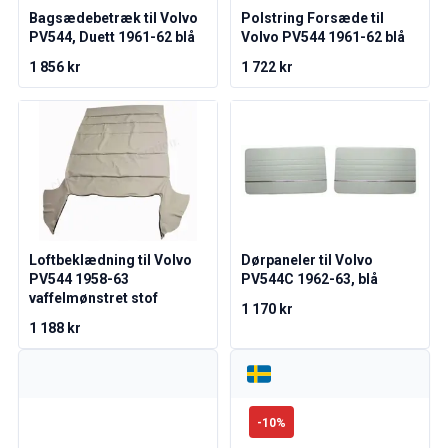
Volvo 1800 Reservedele
Bagsædebetræk til Volvo
Polstring Forsæde til
Volvo 1800 Bremsesystem
PV544, Duett 1961-62 blå
Volvo PV544 1961-62 blå
Volvo 1800 Brændstof/udstødningssystem
1 856 kr
1 722 kr
Volvo 1800 Karrosseridele
Volvo 1800 Kølesystem
Volvo 1800 Motor gashåndtag
Volvo 1800 Motordele
Volvo 1800 Elektrisk udstyr
Volvo 1800 Forhjulsaffjedring
Volvo 1800 Gearkasse/ophæng bagtil
Volvo 1800 Indvendige dele
Loftbeklædning til Volvo
Dørpaneler til Volvo
Volvo 1800 Varmeanlæg/Friskluft (1961-73)
PV544 1958-63
PV544C 1962-63, blå
Volvo 1800 hjul/navkapsler
vaffelmønstret stof
1 170 kr
Volvo 1800 Diverse
1 188 kr
Volvo 140/164 Reservedele
Volvo 140/164 karrosseridele
Volvo 140/164 bremsesystem
Volvo 140/164 Kølesystem
-
10
%
Volvo 140/164 Elektrisk udstyr