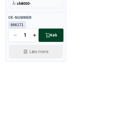
År
:
ch8000-
Tilgængelig
OE-NUMMER
666171
Køb
Læs mere