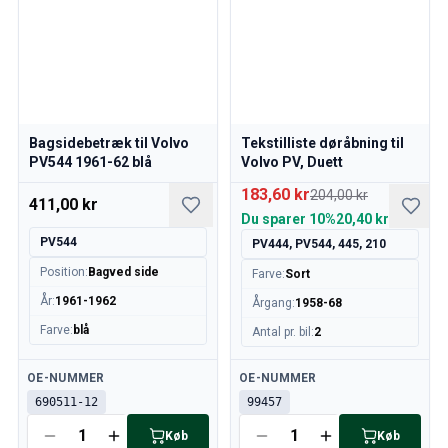
Volvo 140/164 motor gashåndtag
Volvo 140/164 Motordele
Volvo 140/164 Forhjulsaffjedring
Volvo 140/164 Brændstof/udstødningssystem
Volvo 140/164 Varme/friskluft
Volvo 140/164 Interiørdele
Bagsidebetræk til Volvo
Tekstilliste døråbning til
Volvo 140/164 Transmission/baghjulsaffjedring
PV544 1961-62 blå
Volvo PV, Duett
Volvo 140/164 Diverse
183,60 kr
204,00 kr
Volvo 140/164 fælge/navkapsler
411,00 kr
Du sparer
10%
20,40 kr
Volvo 240/260 Reservedele
PV544
PV444, PV544, 445, 210
Volvo 240/260 Bremsesystem
Volvo 240/260 Brændstof/udstødningssystem
Position
:
Bagved side
Farve
:
Sort
Volvo 240/260 Elektrisk udstyr
År
:
1961-1962
Årgang
:
1958-68
Volvo 240/260 Forhjulsaffjedring
Farve
:
blå
Antal pr. bil
:
2
Volvo 240/260 Indvendige dele
Volvo 240/260 fælge
Tilgængelig
Tilgængelig
OE-NUMMER
OE-NUMMER
Volvo 240/260 Motordele
690511-12
99457
Volvo 240/260 karrosseridele
Køb
Køb
Volvo 240/260 Varme/friskluft