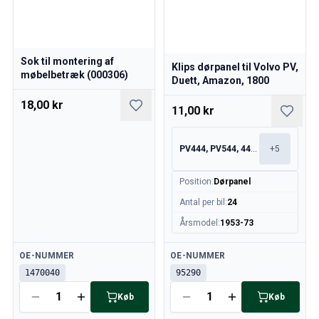
Kølesystem
Drivlinje
Gasregulering
Chassis & Styring
Sok til montering af
Klips dørpanel til Volvo PV,
Varmesystem & AC
møbelbetræk (000306)
Duett, Amazon, 1800
Tilbehør & Øvrige
18,00 kr
Karrosseri
11,00 kr
Indretning
Kampagne
PV444, PV544, 445, 210
+
5
Månedens kampagne
Position
:
Dørpanel
Antal per bil
:
24
Årsmodel
:
1953-73
Tilgængelig
Tilgængelig
OE-NUMMER
OE-NUMMER
1470040
95290
Køb
Køb