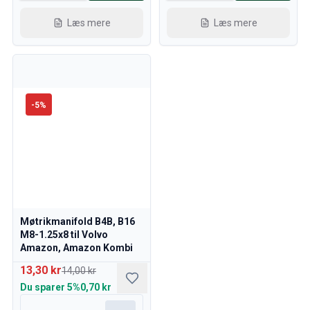
Volvo 240/260 Motor gashåndtag
Læs mere
Læs mere
Volvo 240/260 Kølesystem
Volvo 240/260 Gearkasse/baghjulsaffjedring
Volvo 240/260 Diverse
Volvo 740/760/780 Reservedele
Volvo 740/760/780 Bremsesystem
-
5
%
Volvo 700 Brændstof/udstødningssystem
Volvo 740/760/780 Transmission/baghjulsaffjedring
Volvo 700 Kølesystem
Volvo 740/760/780 Diverse
Volvo 740/760/780 Elektrisk udstyr
Volvo 740/760/780 Motor gashåndtag
Volvo 700 Varmeanlæg/Friskluftsenhed
Møtrikmanifold B4B, B16
Volvo 700 fælge/navkapsler
M8-1.25x8 til Volvo
Volvo 700 Motordele
Amazon, Amazon Kombi
Volvo 740/760/780 Karrosseridele
13,30 kr
14,00 kr
Volvo 740/760/780 Interiørdele
Du sparer
5%
0,70 kr
Volvo 740/760/780 Forhjulsaffjedring