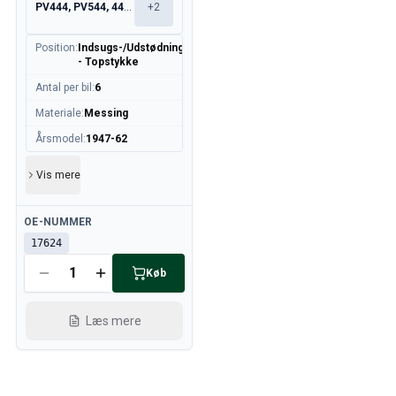
Volvo 850 Reservedele
PV444, PV544, 445, 210
+
2
Volvo 850 Bremsesystem
Volvo 850 fælge/navkapsler
Position
:
Indsugs-/Udstødningsmanifold
- Topstykke
Volvo 850 Karrosseridele
Volvo 850 Brændstof/udstødningssystem
Antal per bil
:
6
Volvo 850 Indvendige dele
Materiale
:
Messing
Volvo 850 gearkasse
Årsmodel
:
1947-62
Volvo 850 Kølesystem
Volvo 850 Motordele
Vis mere
Volvo 850 Elektrisk udstyr
Volvo 850 Varmeanlæg
Tilgængelig
OE-NUMMER
Volvo 850 Styring/ophæng
17624
Volvo 850 Diverse dele
Køb
Volvo 940/960 Reservedele
Bremser
Elsystem
Læs mere
Motor
Brændstof & Udstødning
Fælge & Dæk