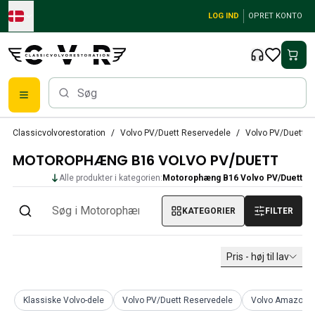
Skip to main content
LOG IND
OPRET KONTO
Klassiske Volvo-dele
Classicvolvorestoration
Volvo PV/Duett Reservedele
Volvo PV/Duett m
Bremser
MOTOROPHÆNG B16 VOLVO PV/DUETT
Volvo PV/Duett Reservedele
Volvo PV/Duett bremsesystem
Alle produkter i kategorien:
Motorophæng B16 Volvo PV/Duett
Volvo PV/Duett Brændstof/udstødningssystem
Volvo PV/Duett Elektrisk udstyr
KATEGORIER
FILTER
Volvo PV/Duett Forhjulsaffjedring
Volvo PV/Duett Interiørdele
Pris - høj til lav
Volvo PV/Duett Karrosseridele
Volvo PV/Duett Gearkasse/baghjulsaffjedring
Volvo PV/Duett Kølesystem
Klassiske Volvo-dele
Volvo PV/Duett Reservedele
Volvo Amazon r
Volvo PV/Duett motordele